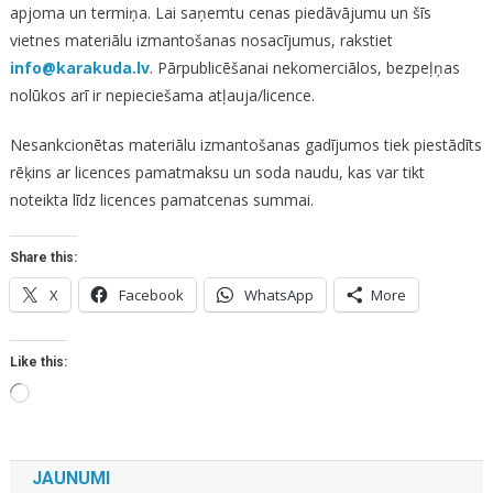
apjoma un termiņa. Lai saņemtu cenas piedāvājumu un šīs
vietnes materiālu izmantošanas nosacījumus, rakstiet
info@karakuda.lv
. Pārpublicēšanai nekomerciālos, bezpeļņas
nolūkos arī ir nepieciešama atļauja/licence.
Nesankcionētas materiālu izmantošanas gadījumos tiek piestādīts
rēķins ar licences pamatmaksu un soda naudu, kas var tikt
noteikta līdz licences pamatcenas summai.
Share this:
X
Facebook
WhatsApp
More
Like this:
Loading…
JAUNUMI