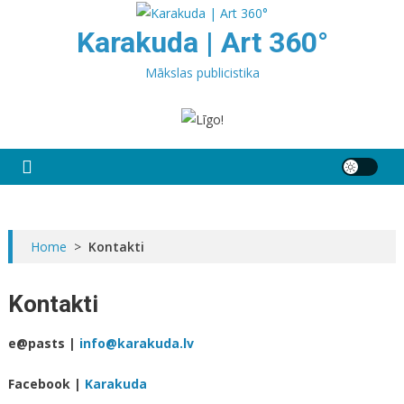
Skip
to
Karakuda | Art 360°
content
Mākslas publicistika
Home
>
Kontakti
Kontakti
e@pasts |
info@karakuda.lv
Facebook |
Karakuda