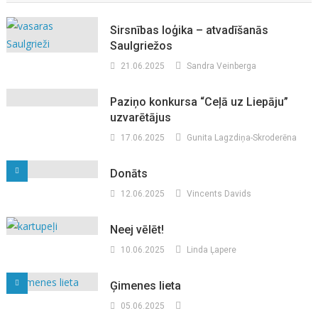
Sirsnības loģika – atvadīšanās
Saulgriežos
21.06.2025
Sandra Veinberga
Paziņo konkursa “Ceļā uz Liepāju”
uzvarētājus
17.06.2025
Gunita Lagzdiņa-Skroderēna
Donāts
12.06.2025
Vincents Davids
Neej vēlēt!
10.06.2025
Linda Ļapere
Ģimenes lieta
05.06.2025