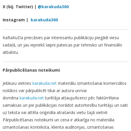
X (bij. Twitter) |
@
karakuda360
Instagram |
karakuda360
KaRaKuDa priecāsies par interesantu publikāciju piegādi viesu
sadaļā, un jau iepriekš laipni pateicas par tehnisko un finansiālo
atbalstu.
Pārpublicēšanas noteikumi
Jebkuru vietnes
karakuda.net
materiālu izmantošanai komerciālos
nolūkos var pārpublicēt tikai ar autora un/vai
domēna
karakuda.net
turētāja atļauju/licenci pēc faktūrrēķina
samaksas un pie publikācijas norādot autortiesību turētāju un saiti
uz teksta vai attēla oriģināla atrašanās vietu šajā vietnē.
Pārpublicēšanas noteikumi un cena ir atkarīga no materiāla
izmantošanas konteksta, klienta auditorijas, izmantošanas