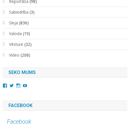
Reportāža
(98)
Sabiedrība
(3)
Sleja
(836)
Valoda
(19)
Vēsture
(32)
Video
(208)
SEKO MUMS
View
View
View
YouTube
kara.kuda.10’s
@karakuda360’s
karakuda360’s
profile
profile
profile
on
on
on
Facebook
Twitter
Instagram
FACEBOOK
Facebook