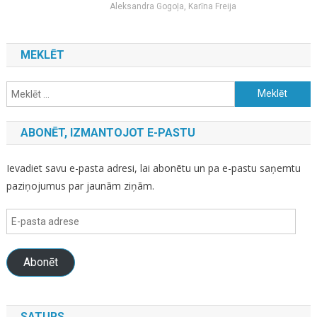
Aleksandra Gogoļa, Karīna Freija
MEKLĒT
Meklēt:
ABONĒT, IZMANTOJOT E-PASTU
Ievadiet savu e-pasta adresi, lai abonētu un pa e-pastu saņemtu
paziņojumus par jaunām ziņām.
E-
pasta
adrese
Abonēt
SATURS