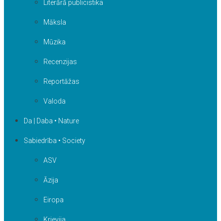
Literārā publicistika
Māksla
Mūzika
Recenzijas
Reportāžas
Valoda
Da | Daba • Nature
Sabiedrība • Society
ASV
Āzija
Eiropa
Krievija