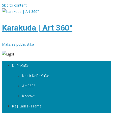
Skip to content
Karakuda | Art 360°
Mākslas publicistika
KaRaKuDa
Kas ir KaRaKuDa
Art 360°
Kontakti
Ka | Kadrs • Frame