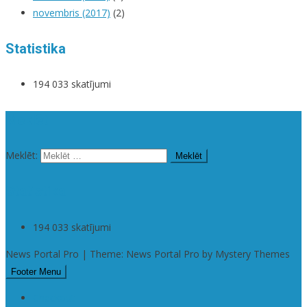
novembris (2017)
(2)
Statistika
194 033 skatījumi
Meklēt
Meklēt:
Statistika
194 033 skatījumi
News Portal Pro | Theme: News Portal Pro by Mystery Themes
Footer Menu
Checkout