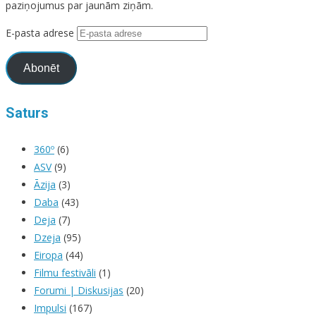
paziņojumus par jaunām ziņām.
E-pasta adrese
Abonēt
Saturs
360º
(6)
ASV
(9)
Āzija
(3)
Daba
(43)
Deja
(7)
Dzeja
(95)
Eiropa
(44)
Filmu festivāli
(1)
Forumi | Diskusijas
(20)
Impulsi
(167)