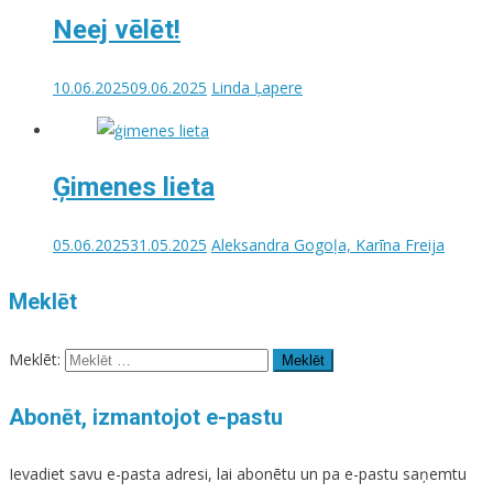
Neej vēlēt!
10.06.2025
09.06.2025
Linda Ļapere
Ģimenes lieta
05.06.2025
31.05.2025
Aleksandra Gogoļa, Karīna Freija
Meklēt
Meklēt:
Abonēt, izmantojot e-pastu
Ievadiet savu e-pasta adresi, lai abonētu un pa e-pastu saņemtu