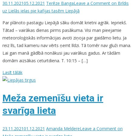
30.11.2021
05.12.2021
Terēze Banga
Leave a Comment
on Brīdis
uz Lielās ielas pie kafijas tasēm Liepājā
Par plānoto pastaigu Liepājā sāku domāt krietni agrāk. Iepriekš.
Tātad – vairākas dienas pirms pasākuma. Visi man pieejamie
meteoroloģiskās informācijas avoti ziņoja par gaidāmo lietu. Ja
reiz līs, tad kameru nav vērts ņemt līdzi. Tā tomēr nav gluži mana.
Lai gan manā gādībā nonākusi jau vairākus gadus. Ar tādām
domām aizsākas ceturtdiena. T. 10:15 – […]
Lasīt tālāk
Meža zemenīšu vieta ir
svarīga lieta
23.11.2021
01.12.2021
Amanda Meldere
Leave a Comment
on