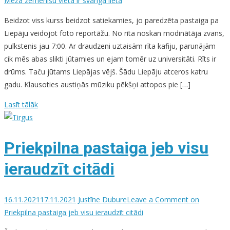
Meža zemenīšu vieta ir svarīga lieta
Beidzot viss kurss beidzot satiekamies, jo paredzēta pastaiga pa
Liepāju veidojot foto reportāžu. No rīta noskan modinātāja zvans,
pulkstenis jau 7:00. Ar draudzeni uztaisām rīta kafiju, parunājām
cik mēs abas slikti jūtamies un ejam tomēr uz universitāti. Rīts ir
drūms. Taču jūtams Liepājas vējš. Šādu Liepāju atceros katru
gadu. Klausoties austiņās mūziku pēkšņi attopos pie […]
Lasīt tālāk
Priekpilna pastaiga jeb visu
ieraudzīt citādi
16.11.2021
17.11.2021
Justīne Dubure
Leave a Comment
on
Priekpilna pastaiga jeb visu ieraudzīt citādi