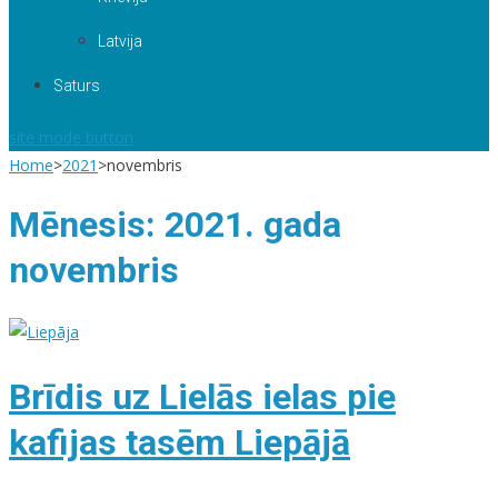
Latvija
Saturs
site mode button
Home
>
2021
>
novembris
Mēnesis:
2021. gada
novembris
Brīdis uz Lielās ielas pie
kafijas tasēm Liepājā