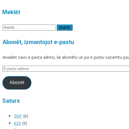
Meklēt
Meklēt:
Abonēt, izmantojot e-pastu
Ievadiet savu e-pasta adresi, lai abonētu un pa e-pastu saņemtu p
E-
pasta
adrese
Abonēt
Saturs
360º
(6)
ASV
(9)