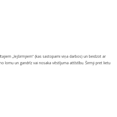
ītajiem „lejširmjiem” (kas sastopami viņa darbos) un beidzot ar
o lomu un gandrīz vai nosaka vēstījuma attīstību. Širmji pret lietu