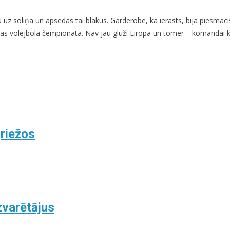
 soliņa un apsēdās tai blakus. Garderobē, kā ierasts, bija piesmacis un
ētas volejbola čempionātā. Nav jau gluži Eiropa un tomēr – komandai k
griežos
zvarētājus