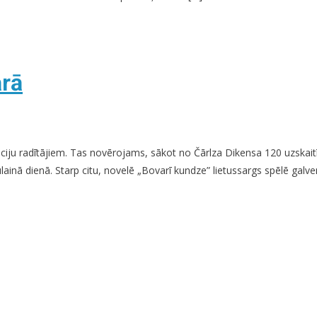
ārā
gs:
āciju radītājiem. Tas novērojams, sākot no Čārlza Dikensa 120 uzskait
ainā dienā. Starp citu, novelē „Bovarī kundze” lietussargs spēlē galven