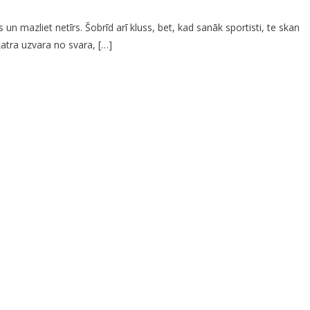
 mazliet netīrs. Šobrīd arī kluss, bet, kad sanāk sportisti, te skan
atra uzvara no svara, […]