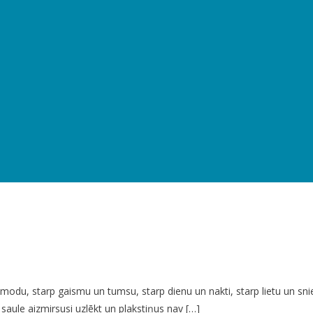
nomodu, starp gaismu un tumsu, starp dienu un nakti, starp lietu un s
et, saule aizmirsusi uzlēkt un plakstiņus nav […]