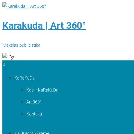
Skip
to
content
Karakuda | Art 360°
Mākslas publicistika
KaRaKuDa
Kas ir KaRaKuDa
Art 360°
Kontakti
Ka | Kadrs • Frame