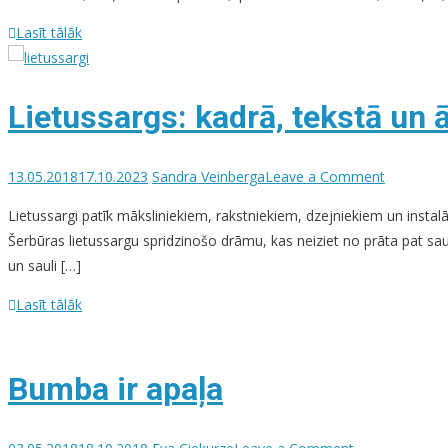
Lasīt tālāk
Lietussargs: kadrā, tekstā un 
on
13.05.2018
17.10.2023
Sandra Veinberga
Leave a Comment
Lietussar
Lietussargi patīk māksliniekiem, rakstniekiem, dzejniekiem un instal
kadrā,
Šerbūras lietussargu spridzinošo drāmu, kas neiziet no prāta pat saul
tekstā
un sauli […]
un
ārā
Lasīt tālāk
Bumba ir apaļa
on