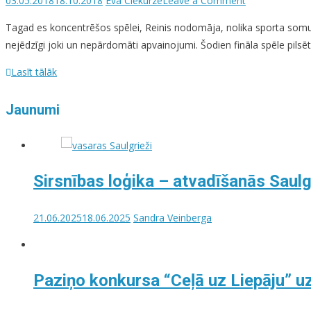
03.05.2018
18.10.2018
Eva Ciekurze
Leave a Comment
Bumba
Tagad es koncentrēšos spēlei, Reinis nodomāja, nolika sporta somu uz
ir
nejēdzīgi joki un nepārdomāti apvainojumi. Šodien fināla spēle pils
apaļa
Lasīt tālāk
Jaunumi
Sirsnības loģika – atvadīšanās Saul
21.06.2025
18.06.2025
Sandra Veinberga
Paziņo konkursa “Ceļā uz Liepāju” u