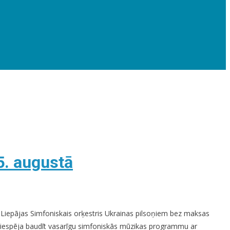
5. augustā
dēļ, Liepājas Simfoniskais orķestris Ukrainas pilsoņiem bez maksas
ūs iespēja baudīt vasarīgu simfoniskās mūzikas programmu ar