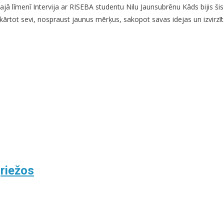
līmenī Intervija ar RISEBA studentu Nilu Jaunsubrēnu Kāds bijis šis 
 sakārtot sevi, nospraust jaunus mērķus, sakopot savas idejas un izvir
griežos