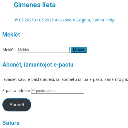
Ģimenes lieta
05.06.2025
31.05.2025
Aleksandra Gogoļa, Karīna Freija
Meklēt
Meklēt:
Abonēt, izmantojot e-pastu
Ievadiet savu e-pasta adresi, lai abonētu un pa e-pastu saņemtu p
E-pasta adrese
Abonēt
Saturs