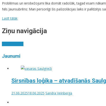
Problēmas un ierobežojumi lika domāt radošāk, tagad esam nākamajā 
Nils Jaunsubrēns: Man personīgi šis pašizolācijas laiks ir palīdzējis
Lasīt tālāk
Ziņu navigācija
Vecākas ziņas
Jaunumi
Sirsnības loģika – atvadīšanās Saul
21.06.2025
18.06.2025
Sandra Veinberga