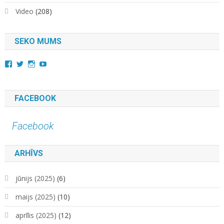
Video
(208)
SEKO MUMS
View
View
View
YouTube
kara.kuda.10’s
@karakuda360’s
karakuda360’s
profile
profile
profile
on
on
on
Facebook
Twitter
Instagram
FACEBOOK
Facebook
ARHĪVS
jūnijs (2025)
(6)
maijs (2025)
(10)
aprīlis (2025)
(12)