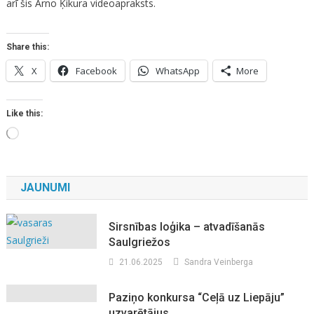
arī šis Arno Ķikura videoapraksts.
Share this:
X
Facebook
WhatsApp
More
Like this:
Loading…
JAUNUMI
Sirsnības loģika – atvadīšanās
Saulgriežos
21.06.2025
Sandra Veinberga
Paziņo konkursa “Ceļā uz Liepāju”
uzvarētājus