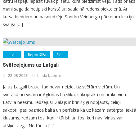
katru iespēju iepazīt tuvāk pilsētu, kurā piedzimst vējš. Tāds prieks
mani sagaida netipiski karstā un saulainā rudens piektdienā. Ar
kursa biedriem un pasniedzēju Sandru Veinbergu pārceļam lekciju
svaigā […]
Latvija
Reportāža
Sleja
Svētceļojums uz Latgali
22.08.2023
Linda Ļapere
Ja uz Latgali brauc, tad nevar neiziet uz svētām vietām. Un
svētākā no visām ir Aglonas bazilika, sakoptāku un tīrāku vietu
Latvijā neesmu redzējusi. Zālājs ir brīnišķīgi nopļauts, celiņi
sakopti, pati baznīca balta un perfekta kā uz kāzām satērpta. Iekšā
klusums, redzam tos, kuri ir tūristi un tos, kuri nav. Viņus var
atšķirt viegli. Ne-tūristi […]