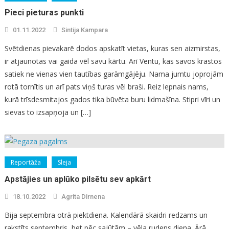
Pieci pieturas punkti
01.11.2022
Sintija Kampara
Svētdienas pievakarē dodos apskatīt vietas, kuras sen aizmirstas,
ir atjaunotas vai gaida vēl savu kārtu. Arī Ventu, kas savos krastos
satiek ne vienas vien tautības garāmgājēju. Nama jumtu joprojām
rotā tornītis un arī pats viņš turas vēl braši. Reiz lepnais nams,
kurā trīsdesmitajos gados tika būvēta buru lidmašīna. Stipri vīri un
sievas to izsapņoja un […]
Reportāža
Sleja
Apstājies un aplūko pilsētu sev apkārt
18.10.2022
Agrita Dirnena
Bija septembra otrā piektdiena. Kalendārā skaidri redzams un
rakstīts septembris, bet pēc sajūtām – vēla rudens diena. Ārā