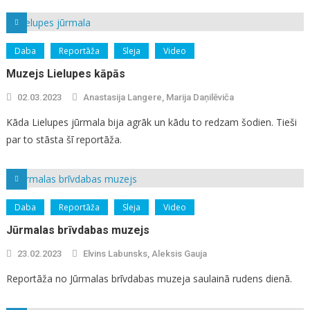
Daba
Reportāža
Sleja
Video
Muzejs Lielupes kāpās
02.03.2023
Anastasija Langere, Marija Daņilēviča
Kāda Lielupes jūrmala bija agrāk un kādu to redzam šodien. Tieši
par to stāsta šī reportāža.
Daba
Reportāža
Sleja
Video
Jūrmalas brīvdabas muzejs
23.02.2023
Elvins Labunsks, Aleksis Gauja
Reportāža no Jūrmalas brīvdabas muzeja saulainā rudens dienā.