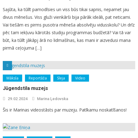
Sajūta, ka tūlīt pamodīsies un viss būs tikai sapnis, nepamet jau
divus mēnešus. Viss gluži vienkārši bija pārāk ideāli, pat neticami.
Vai tiešām es pirms pusotra mēneša absolvēju vidusskolu? Un drīz
pēc tam iekļuvu kārotās studiju programmas budžetā? Vai tā var
būt, ka tūlīt jākāpj ārā no lidmašīnas, kas mani ir aizvedusi mana
pirmā ceļojuma […]
Māksla
Reportāža
Sleja
Video
Jūgendstila muzejs
29.02.2024
Marina Ļedovska
Šis ir Marinas videostāsts par muzeju. Patīkamu noskatīšanos!