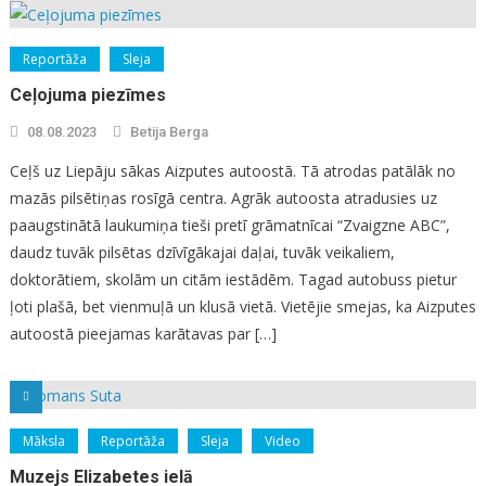
Reportāža
Sleja
Ceļojuma piezīmes
08.08.2023
Betija Berga
Ceļš uz Liepāju sākas Aizputes autoostā. Tā atrodas patālāk no
mazās pilsētiņas rosīgā centra. Agrāk autoosta atradusies uz
paaugstinātā laukumiņa tieši pretī grāmatnīcai “Zvaigzne ABC”,
daudz tuvāk pilsētas dzīvīgākajai daļai, tuvāk veikaliem,
doktorātiem, skolām un citām iestādēm. Tagad autobuss pietur
ļoti plašā, bet vienmuļā un klusā vietā. Vietējie smejas, ka Aizputes
autoostā pieejamas karātavas par […]
Māksla
Reportāža
Sleja
Video
Muzejs Elizabetes ielā