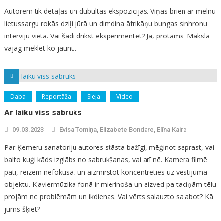
Autorēm tīk detaļas un dubultās ekspozīcijas. Viņas brien ar melnu
lietussargu rokās dziļi jūrā un dimdina āfrikāņu bungas sinhronu
interviju vietā. Vai šādi drīkst eksperimentēt? Jā, protams. Mākslā
vajag meklēt ko jaunu.
Daba
Reportāža
Sleja
Video
Ar laiku viss sabruks
09.03.2023
Evisa Tomiņa, Elizabete Bondare, Elīna Kaire
Par Ķemeru sanatoriju autores stāsta bažīgi, mēģinot saprast, vai
balto kuģi kāds izglābs no sabrukšanas, vai arī nē. Kamera filmē
pati, reizēm nefokusā, un aizmirstot koncentrēties uz vēstījuma
objektu. Klaviermūzika fonā ir mierinoša un aizved pa taciņām tēlu
projām no problēmām un ikdienas. Vai vērts salauzto salabot? Kā
jums šķiet?