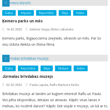
Daba
Impulsi
Reportāža
Sleja
Video
Ķemeru parks un mēs
16.02.2023
Aleksis Gauja, Elvins Labunsks
Ķemeru parks, Bigauņciema zvejnieki, sēravoti un mēs. Par šo
visu stāsta Alekša un Elvina filma.
Daba
Reportāža
Sleja
Vēsture
Video
Jūrmalas brīvdabas muzejs
02.02.2023
Paula Laputa, Ralfs Markuss Keišs
Brīvdabas muzejs ar laivām un kuģiem interesē Ralfu un Paulu.
Viņi pēta eksponātus, detaļas un ainavas. Kāpēc visas laivas ir
melnas, ko nozīmē darvot? Kāpēc šeit vispār ir muzejs, un kā ar to