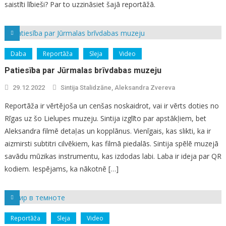
saistīti lībieši? Par to uzzināsiet šajā reportāžā.
Daba
Reportāža
Sleja
Video
Patiesība par Jūrmalas brīvdabas muzeju
29.12.2022
Sintija Stalidzāne, Aleksandra Zvereva
Reportāža ir vērtējoša un cenšas noskaidrot, vai ir vērts doties no
Rīgas uz šo Lielupes muzeju. Sintija izglīto par apstākļiem, bet
Aleksandra filmē detaļas un kopplānus. Vienīgais, kas slikti, ka ir
aizmirsti subtitri cilvēkiem, kas filmā piedalās. Sintija spēlē muzejā
savādu mūzikas instrumentu, kas izdodas labi. Laba ir ideja par QR
kodiem. Iespējams, ka nākotnē […]
Reportāža
Sleja
Video