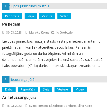
Reportāža
Sleja
Vēsture
Video
Pa pēdām
30.03.2023
Mareks Korns, Kārlis Grebzde
Lielupes jūrniecības muzeja stāsts vēsta par lietām, mantām un
priekšmetiem, kuri liek atcerēties vecos laikus. Par senām
fotogrāfijām, goda un darba tērpiem. Arī mīnām un
dziļumbumbām, ar kurām zvejnieki ikdienā sastapās savā darbā.
Labs operatora (Kārļa) darbs un taktisks skaņas izmantojums.
Daba
Reportāža
Sleja
Vēsture
Video
Ar lietussargu jūrā
16.03.2023
Evisa Tomiņa, Elizabete Bondare, Elīna Kaire