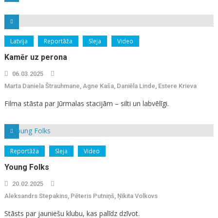
Latvija
Reportāža
Sleja
Video
Kamēr uz perona
06.03.2025
Marta Daniela Štrauhmane, Agne Kaša, Daniēla Linde, Estere Krieva
Filma stāsta par Jūrmalas stacijām – silti un labvēlīgi.
Reportāža
Sleja
Video
Young Folks
20.02.2025
Aleksandrs Stepakins, Pēteris Putniņš, Ņikita Volkovs
Stāsts par jauniešu klubu, kas palīdz dzīvot.