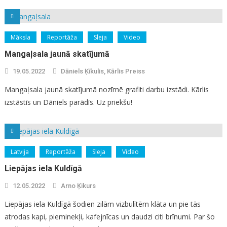
Māksla
Reportāža
Sleja
Video
Mangaļsala jaunā skatījumā
19.05.2022
Dāniels Ķīkulis, Kārlis Preiss
Mangaļsala jaunā skatījumā nozīmē grafiti darbu izstādi. Kārlis
izstāstīs un Dāniels parādīs. Uz priekšu!
Latvija
Reportāža
Sleja
Video
Liepājas iela Kuldīgā
12.05.2022
Arno Ķikurs
Liepājas iela Kuldīgā šodien zilām vizbulītēm klāta un pie tās
atrodas kapi, pieminekļi, kafejnīcas un daudzi citi brīnumi. Par šo