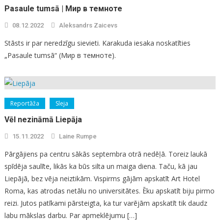
Pasaule tumsā | Мир в темноте
08.12.2022
Aleksandrs Zaicevs
Stāsts ir par neredzīgu sievieti. Karakuda iesaka noskatīties
„Pasaule tumsā“ (Мир в темноте).
Reportāža
Sleja
Vēl nezināmā Liepāja
15.11.2022
Laine Rumpe
Pārgājiens pa centru sākās septembra otrā nedēļā. Toreiz laukā
spīdēja saulīte, likās ka būs silta un maiga diena. Taču, kā jau
Liepājā, bez vēja neiztikām. Vispirms gājām apskatīt Art Hotel
Roma, kas atrodas netālu no universitātes. Ēku apskatīt biju pirmo
reizi. Jutos patīkami pārsteigta, ka tur varējām apskatīt tik daudz
labu mākslas darbu. Par apmeklējumu […]