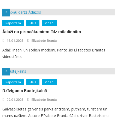
Reportāža
Sleja
Video
Ādaži no pirmsākumiem līdz mūsdienām
16.01.2025
Elīzabete Branta
Ādaži ir seni un šodien moderni. Par to šis Elīzabetes Brantas
videostāsts.
Reportāža
Sleja
Video
Dzīvīgums Bastejkalnā
09.01.2025
Elīzabete Branta
Galvaspilsētas galvenais parks ar tiltiem, putniem, tūristiem un
mums pašiem. Autore Elīzabete Branta šādi uztver Bastejkalnu