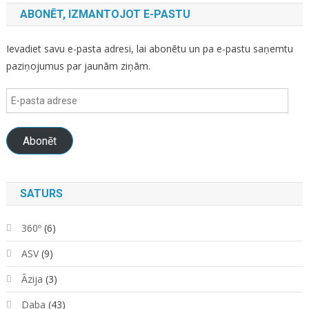
ABONĒT, IZMANTOJOT E-PASTU
Ievadiet savu e-pasta adresi, lai abonētu un pa e-pastu saņemtu
paziņojumus par jaunām ziņām.
E-
pasta
adrese
Abonēt
SATURS
360º
(6)
ASV
(9)
Āzija
(3)
Daba
(43)