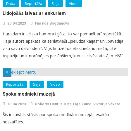
Daba
Reportāža
Sleja
Video
Lidojošās laivas ar enkuriem
20.04.2023
Haralds Bogdanovs
Haraldam ir lieliska humora izjūta, to var pamanīt arī reportāžā.
Tajā autors apskata kā senlatvieši „pielūdza kaijas“ un „pavadīja
visu savu dzīvi ūdenī“. Viņš kritizē tualetes, iešanu mežā, citē
Aspaziju un ir norūpējies par āpšiem, kurus „cilvēki atstāj mežā“.
Reportāža
Sleja
Video
Spoka mednieki muzejā
13.04.2023
Roberts Henrijs Tuņa, Līga Zaice, Viktorija Vēvere
Šis ir savāds stāsts par spoka medībām muzejā. Iesakām
noskatīties.