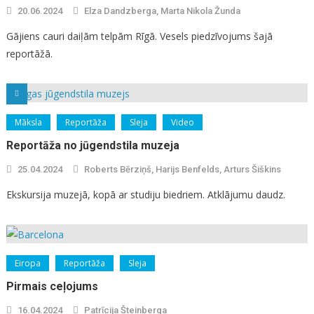
20.06.2024
Elza Dandzberga, Marta Nikola Žunda
Gājiens cauri daiļām telpām Rīgā. Vesels piedzīvojums šajā
reportāžā.
Māksla
Reportāža
Sleja
Video
Reportāža no jūgendstila muzeja
25.04.2024
Roberts Bērziņš, Harijs Benfelds, Arturs Šiškins
Ekskursija muzejā, kopā ar studiju biedriem. Atklājumu daudz.
Eiropa
Reportāža
Sleja
Pirmais ceļojums
16.04.2024
Patrīcija Šteinberga