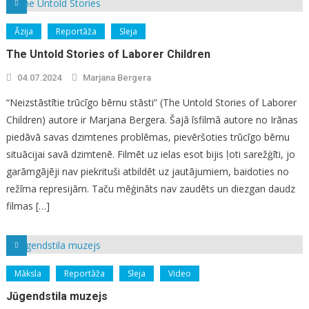
Āzija
Reportāža
Sleja
The Untold Stories of Laborer Children
04.07.2024
Marjana Bergera
“Neizstāstītie trūcīgo bērnu stāsti” (The Untold Stories of Laborer
Children) autore ir Marjana Bergera. Šajā īsfilmā autore no Irānas
piedāvā savas dzimtenes problēmas, pievēršoties trūcīgo bērnu
situācijai savā dzimtenē. Filmēt uz ielas esot bijis ļoti sarežģīti, jo
garāmgājēji nav piekrituši atbildēt uz jautājumiem, baidoties no
režīma represijām. Taču mēģināts nav zaudēts un diezgan daudz
filmas […]
Māksla
Reportāža
Sleja
Video
Jūgendstila muzejs