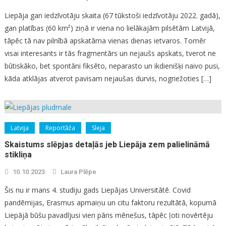
Liepāja gan iedzīvotāju skaita (67 tūkstoši iedzīvotāju 2022. gadā),
gan platības (60 km²) ziņā ir viena no lielākajām pilsētām Latvijā,
tāpēc tā nav pilnībā apskatāma vienas dienas ietvaros. Tomēr
visai interesants ir tās fragmentārs un nejaušs apskats, tverot ne
būtiskāko, bet spontāni fiksēto, neparasto un ikdienišķi naivo pusi,
kāda atklājas atverot pavisam nejaušas durvis, nogriežoties […]
Latvija
Reportāža
Sleja
Skaistums slēpjas detaļās jeb Liepāja zem palielināmā
stikliņa
10.10.2023
Laura Plēpe
Šis nu ir mans 4. studiju gads Liepājas Universitātē. Covid
pandēmijas, Erasmus apmaiņu un citu faktoru rezultātā, kopumā
Liepājā būšu pavadījusi vien pāris mēnešus, tāpēc ļoti novērtēju