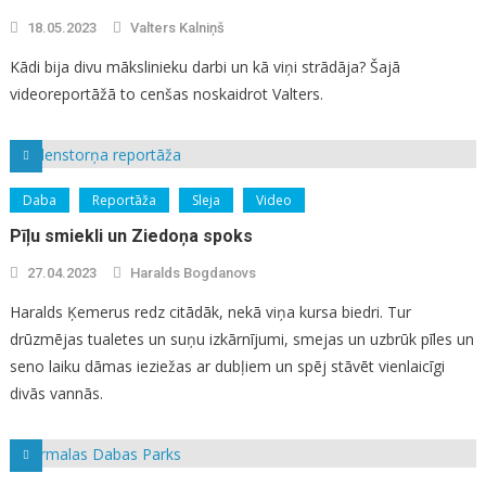
18.05.2023
Valters Kalniņš
Kādi bija divu mākslinieku darbi un kā viņi strādāja? Šajā
videoreportāžā to cenšas noskaidrot Valters.
Daba
Reportāža
Sleja
Video
Pīļu smiekli un Ziedoņa spoks
27.04.2023
Haralds Bogdanovs
Haralds Ķemerus redz citādāk, nekā viņa kursa biedri. Tur
drūzmējas tualetes un suņu izkārnījumi, smejas un uzbrūk pīles un
seno laiku dāmas ieziežas ar dubļiem un spēj stāvēt vienlaicīgi
divās vannās.