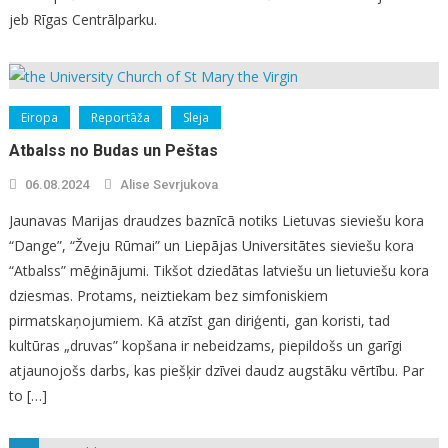
jeb Rīgas Centrālparku.
Eiropa
Reportāža
Sleja
Atbalss no Budas un Peštas
06.08.2024
Alise Sevrjukova
Jaunavas Marijas draudzes baznīcā notiks Lietuvas sieviešu kora
“Dange”, “Žveju Rūmai” un Liepājas Universitātes sieviešu kora
“Atbalss” mēģinājumi. Tikšot dziedātas latviešu un lietuviešu kora
dziesmas. Protams, neiztiekam bez simfoniskiem
pirmatskaņojumiem. Kā atzīst gan diriģenti, gan koristi, tad
kultūras „druvas” kopšana ir nebeidzams, piepildošs un garīgi
atjaunojošs darbs, kas piešķir dzīvei daudz augstāku vērtību. Par
to […]