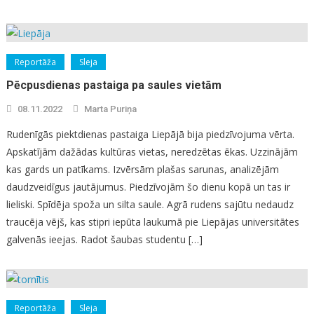
Reportāža
Sleja
Pēcpusdienas pastaiga pa saules vietām
08.11.2022
Marta Puriņa
Rudenīgās piektdienas pastaiga Liepājā bija piedzīvojuma vērta.
Apskatījām dažādas kultūras vietas, neredzētas ēkas. Uzzinājām
kas gards un patīkams. Izvērsām plašas sarunas, analizējām
daudzveidīgus jautājumus. Piedzīvojām šo dienu kopā un tas ir
lieliski. Spīdēja spoža un silta saule. Agrā rudens sajūtu nedaudz
traucēja vējš, kas stipri iepūta laukumā pie Liepājas universitātes
galvenās ieejas. Radot šaubas studentu […]
Reportāža
Sleja