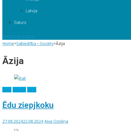
Latvija
Saturs
site mode button
Home
>
Sabiedrība • Society
>
Āzija
Āzija
Āzija
Impulsi
Sleja
Ēdu ziepjkoku
27.08.2024
22.08.2024
Aiva Ozoliņa