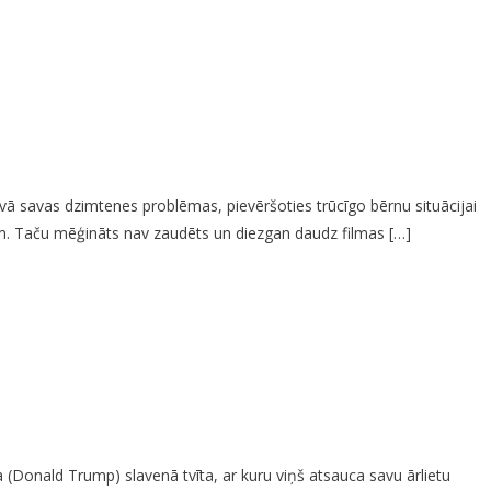
dāvā savas dzimtenes problēmas, pievēršoties trūcīgo bērnu situācijai
ijām. Taču mēģināts nav zaudēts un diezgan daudz filmas […]
 (Donald Trump) slavenā tvīta, ar kuru viņš atsauca savu ārlietu