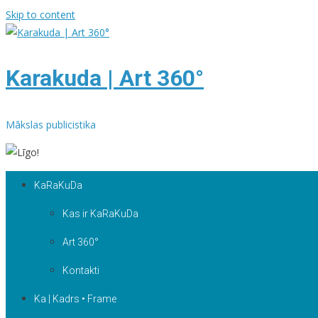
Skip to content
Karakuda | Art 360°
Mākslas publicistika
KaRaKuDa
Kas ir KaRaKuDa
Art 360°
Kontakti
Ka | Kadrs • Frame