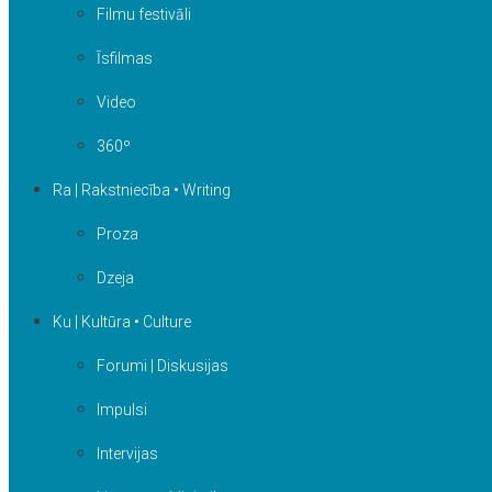
Filmu festivāli
Īsfilmas
Video
360º
Ra | Rakstniecība • Writing
Proza
Dzeja
Ku | Kultūra • Culture
Forumi | Diskusijas
Impulsi
Intervijas