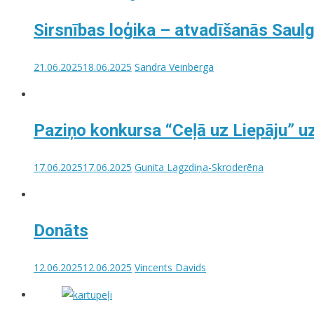
Sirsnības loģika – atvadīšanās Saul
21.06.2025
18.06.2025
Sandra Veinberga
Paziņo konkursa “Ceļā uz Liepāju” u
17.06.2025
17.06.2025
Gunita Lagzdiņa-Skroderēna
Donāts
12.06.2025
12.06.2025
Vincents Davids