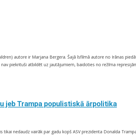
Children) autore ir Marjana Bergera. Šajā īsfilmā autore no Irānas pie
jēji nav piekrituši atbildēt uz jautājumiem, baidoties no režīma repres
 jeb Trampa populistiskā ārpolitika
ājis tikai nedaudz vairāk par gadu kopš ASV prezidenta Donalda Trampa