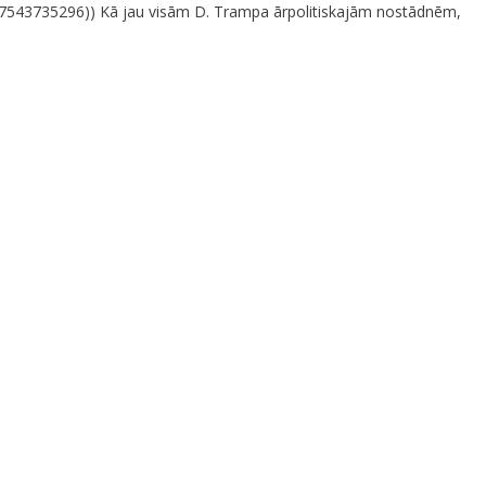
877543735296)) Kā jau visām D. Trampa ārpolitiskajām nostādnēm,