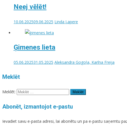
Neej vēlēt!
10.06.2025
09.06.2025
Linda Ļapere
Ģimenes lieta
05.06.2025
31.05.2025
Aleksandra Gogoļa, Karīna Freija
Meklēt
Meklēt:
Abonēt, izmantojot e-pastu
Ievadiet savu e-pasta adresi, lai abonētu un pa e-pastu saņemtu p