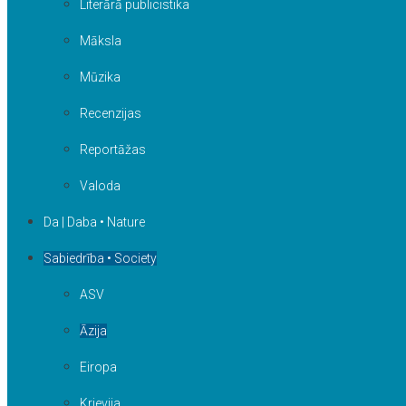
Literārā publicistika
Māksla
Mūzika
Recenzijas
Reportāžas
Valoda
Da | Daba • Nature
Sabiedrība • Society
ASV
Āzija
Eiropa
Krievija