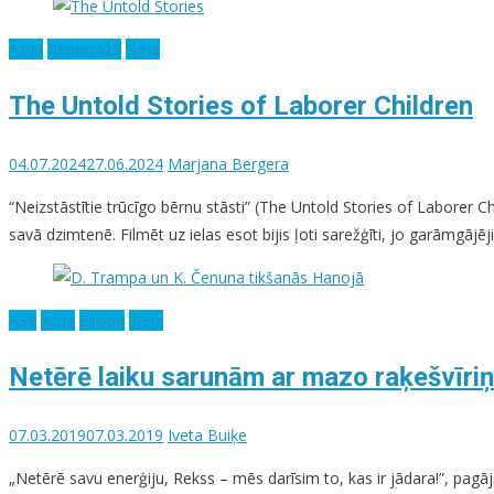
Āzija
Reportāža
Sleja
The Untold Stories of Laborer Children
04.07.2024
27.06.2024
Marjana Bergera
“Neizstāstītie trūcīgo bērnu stāsti” (The Untold Stories of Laborer 
savā dzimtenē. Filmēt uz ielas esot bijis ļoti sarežģīti, jo garāmgā
ASV
Āzija
Eiropa
Sleja
Netērē laiku sarunām ar mazo raķešvīriņu
07.03.2019
07.03.2019
Iveta Buiķe
„Netērē savu enerģiju, Rekss – mēs darīsim to, kas ir jādara!”, pag