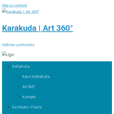
Skip to content
Karakuda | Art 360°
Mākslas publicistika
KaRaKuDa
Kas ir KaRaKuDa
Art 360°
Kontakti
Ka | Kadrs • Frame