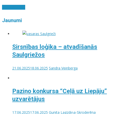
Vecākas ziņas
Jaunumi
Sirsnības loģika – atvadīšanās
Saulgriežos
21.06.2025
18.06.2025
Sandra Veinberga
Paziņo konkursa “Ceļā uz Liepāju”
uzvarētājus
17.06.2025
17.06.2025
Gunita Lagzdiņa-Skroderēna