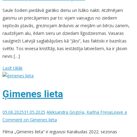
Saule šodien piedāvā garāko dienu un īsāko nakti. Atzīmējam
gaismu un priecājamies par to: vijam vaiņagus no ziediem
septiņās pļavās, greznojam ārdurvis ar meijām un bērzu zariem,
raudzējam alu, ēdam sieru un dziedam līgodziesmas. Vasaras
saulgrieži Latvijā saglabājušies kā “Jāņi”, kas faktiski ir baznīcas
svētki. Tos ieviesa kristītāji, kas iestāstīja latviešiem, ka ir jāsvin
nevis […]
Lasīt tālāk
Ģimenes lieta
05.06.2025
31.05.2025
Aleksandra Gogoļa, Karīna Freija
Leave a
Comment
on Ģimenes lieta
Filma „Ģimenes lieta“ ir ieguvusi Karakudas 2022. sezonas