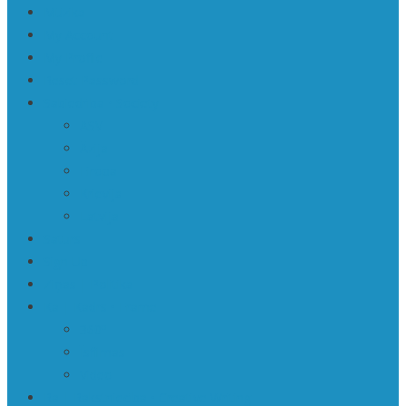
Mūzika
My Account
My Profile
Reset Password
Sabiedrība • Society
ASV
Āzija
Eiropa
Krievija
Latvija
Saturs
Sign Up
Ziņas | Politika
Ka | Kadrs • Frame
360º
Īsfilmas
Video
Ra | Rakstniecība • Creative Writing