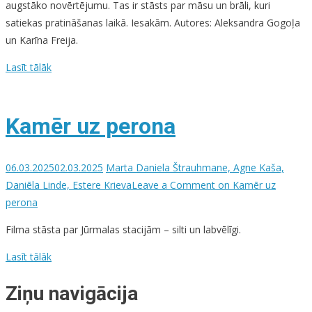
augstāko novērtējumu. Tas ir stāsts par māsu un brāli, kuri
satiekas pratināšanas laikā. Iesakām. Autores: Aleksandra Gogoļa
un Karīna Freija.
Lasīt tālāk
Kamēr uz perona
06.03.2025
02.03.2025
Marta Daniela Štrauhmane, Agne Kaša,
Daniēla Linde, Estere Krieva
Leave a Comment
on Kamēr uz
perona
Filma stāsta par Jūrmalas stacijām – silti un labvēlīgi.
Lasīt tālāk
Ziņu navigācija