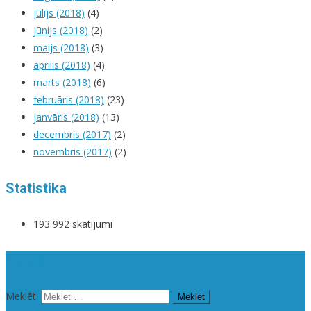
jūlijs (2018)
(4)
jūnijs (2018)
(2)
maijs (2018)
(3)
aprīlis (2018)
(4)
marts (2018)
(6)
februāris (2018)
(23)
janvāris (2018)
(13)
decembris (2017)
(2)
novembris (2017)
(2)
Statistika
193 992 skatījumi
Meklēt
Meklēt: