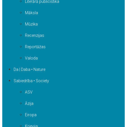
Literārā publicistika
Māksla
Mūzika
Recenzijas
Reportāžas
Valoda
Da | Daba • Nature
Sabiedrība • Society
ASV
Āzija
Eiropa
Krievija