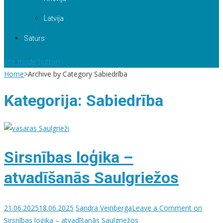
Latvija
Saturs
site mode button
Home
>
Archive by Category Sabiedrība
Kategorija:
Sabiedrība
Sirsnības loģika –
atvadīšanās Saulgriežos
21.06.2025
18.06.2025
Sandra Veinberga
Leave a Comment
on
Sirsnības loģika – atvadīšanās Saulgriežos