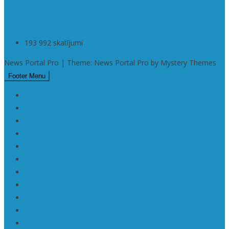
Statistika
193 992 skatījumi
News Portal Pro | Theme: News Portal Pro by Mystery Themes
Footer Menu
Checkout
Da | Daba • Nature
Filmu festivāli
KaRaKuDa
Karakuda | Art 360°
Karte | Sitemap
Kas ir KaRaKuDa
Kontakti
Log In
Member Directory
Mū | Mūzika