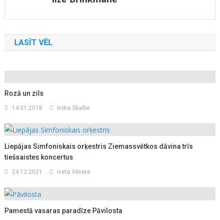
LASĪT VĒL
Rozā un zils
14.01.2018
Indra Skalbe
Liepājas Simfoniskais orķestris Ziemassvētkos dāvina trīs
tiešsaistes koncertus
24.12.2021
Iveta Vēvere
Pamestā vasaras paradīze Pāvilosta