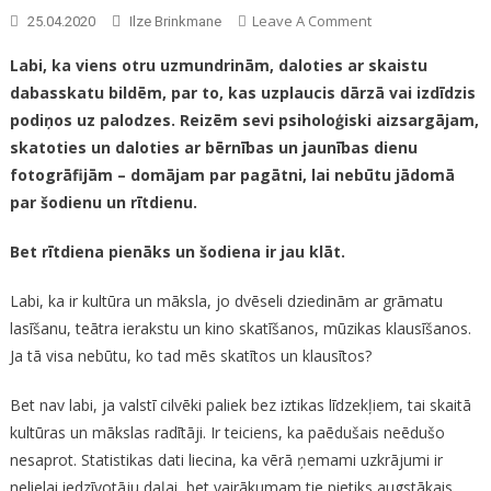
On
Leave A Comment
25.04.2020
Ilze Brinkmane
Vai
Labi, ka viens otru uzmundrinām, daloties ar skaistu
Paēdušais
dabasskatu bildēm, par to, kas uzplaucis dārzā vai izdīdzis
Neēdušo
podiņos uz palodzes. Reizēm sevi psiholoģiski aizsargājam,
Saprot?
skatoties un daloties ar bērnības un jaunības dienu
fotogrāfijām – domājam par pagātni, lai nebūtu jādomā
par šodienu un rītdienu.
Bet rītdiena pienāks un šodiena ir jau klāt.
Labi, ka ir kultūra un māksla, jo dvēseli dziedinām ar grāmatu
lasīšanu, teātra ierakstu un kino skatīšanos, mūzikas klausīšanos.
Ja tā visa nebūtu, ko tad mēs skatītos un klausītos?
Bet nav labi, ja valstī cilvēki paliek bez iztikas līdzekļiem, tai skaitā
kultūras un mākslas radītāji. Ir teiciens, ka paēdušais neēdušo
nesaprot. Statistikas dati liecina, ka vērā ņemami uzkrājumi ir
nelielai iedzīvotāju daļai, bet vairākumam tie pietiks augstākais