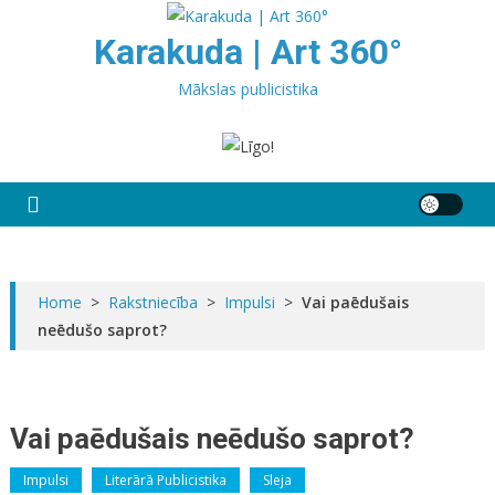
Skip
to
Karakuda | Art 360°
content
Mākslas publicistika
Home
>
Rakstniecība
>
Impulsi
>
Vai paēdušais
neēdušo saprot?
Vai paēdušais neēdušo saprot?
Impulsi
Literārā Publicistika
Sleja