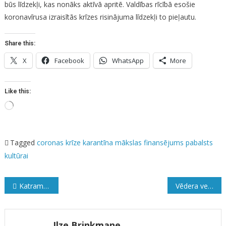
būs līdzekļi, kas nonāks aktīvā apritē. Valdības rīcībā esošie
koronavīrusa izraisītās krīzes risinājuma līdzekļi to pieļautu.
Share this:
X
Facebook
WhatsApp
More
Like this:
Loading…
Tagged
coronas krīze
karantīna
mākslas finansējums
pabalsts
kultūrai
Ziņu
Katram bērnam vajag mammu un tēti
Vēdera vergi
izvēlne
Ilze Brinkmane