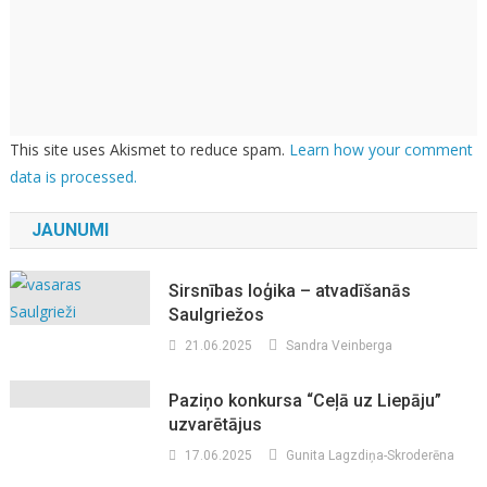
This site uses Akismet to reduce spam.
Learn how your comment
data is processed.
JAUNUMI
Sirsnības loģika – atvadīšanās
Saulgriežos
21.06.2025
Sandra Veinberga
Paziņo konkursa “Ceļā uz Liepāju”
uzvarētājus
17.06.2025
Gunita Lagzdiņa-Skroderēna