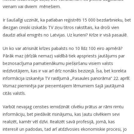
vienam vai diviem mēnešiem.
Ir šaušalīgi uzzināt, ka patlaban reģistrēti 15 000 bezdarbnieku, bet
diezgan ciniski izskatās TV ziņu titros rakstītais, ka droši vien
daudzi atkal emigrēs no Latvijas. Uz kurieni? Krīze ir visā pasaulē.
Un ko var atrisināt krīzes pabalsts no 10 līdz 100 eiro apmērā?
Pārāk maz (drīzāk nemaz) valdībā tiek apspriests jautājums par
beznosacījuma pamatienākumu piešķiršanu visiem valsts
iedzīvotājiem, kas ir vai arī drīz nonāks bezizejā. Īsa, bet korekta
informācija izskanēja TV raidījumā „Pasaules panorāma” 22. aprīlī.
Vismaz pieminēja par pieņemtajiem lēmumiem šajā jautājumā
citās valstīs.
Varbūt nevajag censties iemidzināt cilvēku prātus ar rāmi rimtu
informāciju, bet piedāvāt risinājumu, kas ļautu cilvēkiem sevi
realizēt, kamēr vēl dzīvi. Realizēt savā profesijā, jomā, kas
interesē un padodas, tad arī atdzīvosies ekonomiskie procesi, jo