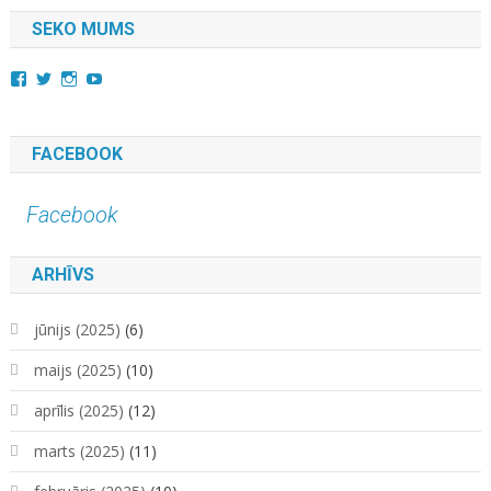
SEKO MUMS
View
View
View
YouTube
kara.kuda.10’s
@karakuda360’s
karakuda360’s
profile
profile
profile
on
on
on
Facebook
Twitter
Instagram
FACEBOOK
Facebook
ARHĪVS
jūnijs (2025)
(6)
maijs (2025)
(10)
aprīlis (2025)
(12)
marts (2025)
(11)