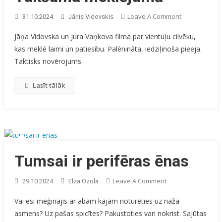
On
Leave A Comment
31.10.2024
Jānis Vidovskis
Tukšuma
Jāņa Vidovska un Jura Vaņkova filma par vientuļu cilvēku,
Meklējumā
kas meklē laimi un patiesību. Palēnināta, iedziļinoša pieeja.
Taktisks novērojums.
Lasīt tālāk
Tumsai ir perifēras ēnas
On
Leave A Comment
29.10.2024
Elza Ozola
Tumsai
Vai esi mēģinājis ar abām kājām noturēties uz naža
Ir
asmens? Uz pašas spicītes? Pakustoties vari nokrist. Sajūtas
Perifēras