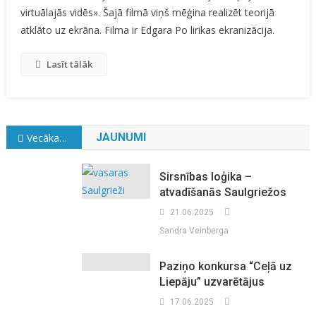
virtuālajās vidēs». Šajā filmā viņš mēģina realizēt teorijā
atklāto uz ekrāna. Filma ir Edgara Po lirikas ekranizācija.
Lasīt tālāk
Ziņu
JAUNUMI
Vecākas ziņas
navigācija
Sirsnības loģika –
atvadīšanās Saulgriežos
21.06.2025
Sandra Veinberga
Paziņo konkursa “Ceļā uz
Liepāju” uzvarētājus
17.06.2025