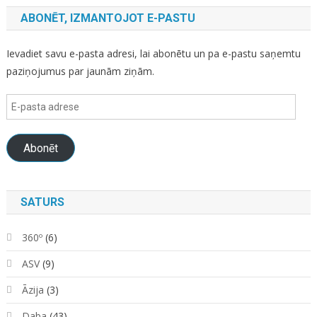
ABONĒT, IZMANTOJOT E-PASTU
Ievadiet savu e-pasta adresi, lai abonētu un pa e-pastu saņemtu
paziņojumus par jaunām ziņām.
E-
pasta
adrese
Abonēt
SATURS
360º
(6)
ASV
(9)
Āzija
(3)
Daba
(43)