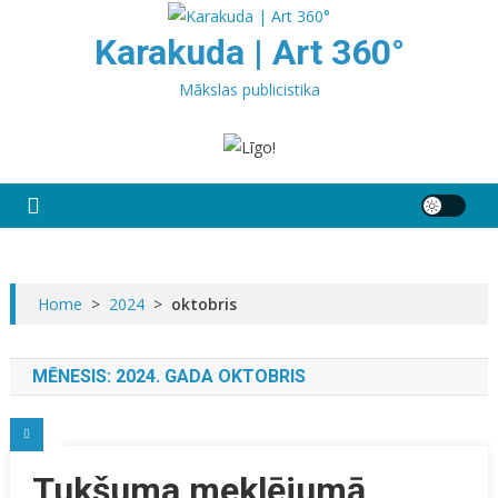
Skip
to
Karakuda | Art 360°
content
Mākslas publicistika
Home
>
2024
>
oktobris
MĒNESIS:
2024. GADA OKTOBRIS
Tukšuma meklējumā