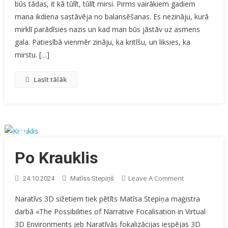
būs tādas, it kā tūlīt, tūlīt mirsi. Pirms vairākiem gadiem
Ēnas
mana ikdiena sastāvēja no balansēšanas. Es nezināju, kurā
mirklī parādīsies nazis un kad man būs jāstāv uz asmens
gala. Patiesībā vienmēr zināju, ka kritīšu, un liksies, ka
mirstu. […]
Lasīt tālāk
Po Krauklis
On
Leave A Comment
24.10.2024
Matīss Stepiņš
Po
Naratīvs 3D sižetiem tiek pētīts Matīsa Stepiņa maģistra
Krauklis
darbā «The Possibilities of Narrative Focalisation in Virtual
3D Environments jeb Naratīvās fokalizācijas iespējas 3D