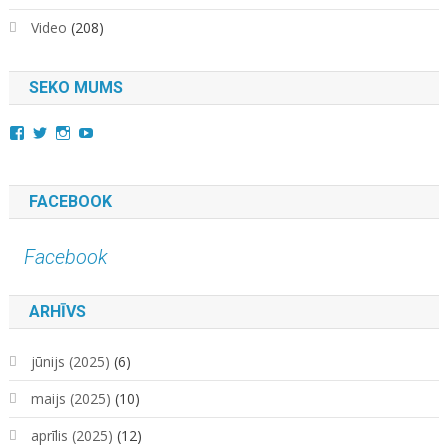
Video
(208)
SEKO MUMS
View
View
View
YouTube
kara.kuda.10’s
@karakuda360’s
karakuda360’s
profile
profile
profile
on
on
on
Facebook
Twitter
Instagram
FACEBOOK
Facebook
ARHĪVS
jūnijs (2025)
(6)
maijs (2025)
(10)
aprīlis (2025)
(12)