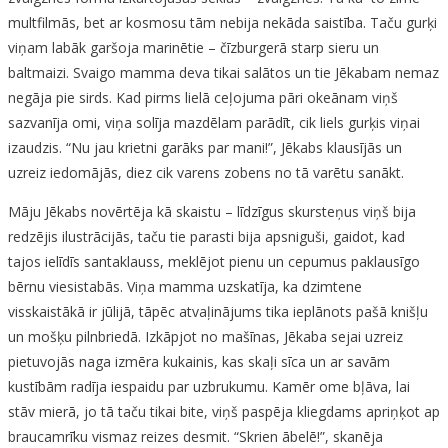
multfilmās, bet ar kosmosu tām nebija nekāda saistība. Taču gurķi
viņam labāk garšoja marinētie – čīzburgerā starp sieru un
baltmaizi. Svaigo mamma deva tikai salātos un tie Jēkabam nemaz
negāja pie sirds. Kad pirms lielā ceļojuma pāri okeānam viņš
sazvanīja omi, viņa solīja mazdēlam parādīt, cik liels gurķis viņai
izaudzis. “Nu jau krietni garāks par mani!”, Jēkabs klausījās un
uzreiz iedomājās, diez cik varens zobens no tā varētu sanākt.
Māju Jēkabs novērtēja kā skaistu – līdzīgus skursteņus viņš bija
redzējis ilustrācijās, taču tie parasti bija apsniguši, gaidot, kad
tajos ielīdīs santaklauss, meklējot pienu un cepumus paklausīgo
bērnu viesistabās. Viņa mamma uzskatīja, ka dzimtene
visskaistākā ir jūlijā, tāpēc atvaļinājums tika ieplānots pašā knišļu
un mošķu pilnbriedā. Izkāpjot no mašīnas, Jēkaba sejai uzreiz
pietuvojās naga izmēra kukainis, kas skaļi sīca un ar savām
kustībām radīja iespaidu par uzbrukumu. Kamēr ome bļāva, lai
stāv mierā, jo tā taču tikai bite, viņš paspēja kliegdams apriņķot ap
braucamrīku vismaz reizes desmit. “Skrien ābelē!”, skanēja