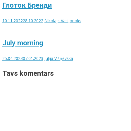
Глоток Бренди
10.11.2022
28.10.2022
Nikolajs Vasiļonoks
July morning
25.04.2023
07.01.2023
Jūlija Višņevska
Tavs komentārs