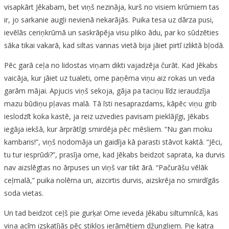
visapkārt Jēkabam, bet viņš nezināja, kurš no visiem krūmiem tas
ir, jo sarkanie augļi nevienā nekarājās. Puika tesa uz dārza pusi,
ievēlās ceriņkrūmā un saskrāpēja visu pliko ādu, par ko sūdzēties
sāka tikai vakarā, kad siltas vannas vietā bija jāiet pirtī izliktā bļodā.
Pēc garā ceļa no lidostas viņam dikti vajadzēja čurāt. Kad Jēkabs
vaicāja, kur jāiet uz tualeti, ome paņēma viņu aiz rokas un veda
garām mājai. Apjucis viņš sekoja, gāja pa taciņu līdz ieraudzīja
mazu būdiņu pļavas malā. Tā īsti nesaprazdams, kāpēc viņu grib
ieslodzīt koka kastē, ja reiz uzvedies pavisam pieklājīgi, Jēkabs
iegāja iekšā, kur ārprātīgi smirdēja pēc mēsliem. “Nu gan moku
kambaris!”, viņš nodomāja un gaidīja kā parasti stāvot kaktā. “Jēci,
tu tur iesprūdi?”, prasīja ome, kad Jēkabs beidzot saprata, ka durvis
nav aizslēgtas no ārpuses un viņš var tikt ārā. “Pačurāšu vēlāk
ceļmalā,” puika nolēma un, aizcirtis durvis, aizskrēja no smirdīgās
soda vietas.
Un tad beidzot ceļš pie gurķa! Ome ieveda Jēkabu siltumnīcā, kas
viņa acīm izskatījās pēc stiklos ierāmētiem džungļiem. Pie katra