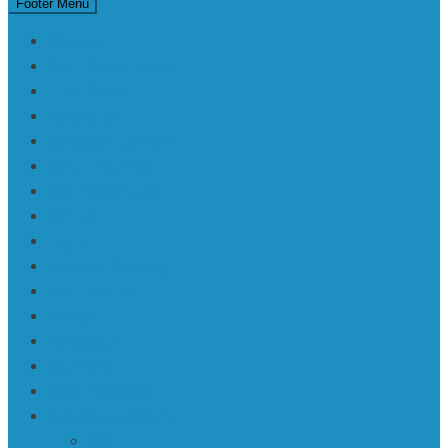
Footer Menu
Checkout
Da | Daba • Nature
Filmu festivāli
KaRaKuDa
Karakuda | Art 360°
Karte | Sitemap
Kas ir KaRaKuDa
Kontakti
Log In
Member Directory
Mū | Mūzika
Mūzika
My Account
My Profile
Reset Password
Sabiedrība • Society
ASV