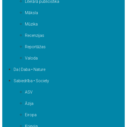
Literārā publicistika
Māksla
Mūzika
Recenzijas
Reportāžas
Valoda
Da | Daba • Nature
Sabiedrība • Society
ASV
Āzija
Eiropa
Krievija