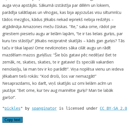
auga viņa apstājās. Sākumā izstāstīja par dillēm un lokiem,
parādīja salātlapas un vīnogas, kas bija apjozušas visu siltumnīcu
tādos mezglos, kādus Jēkabs nekad iepriekš nebija redzējis –
atgādināja Amazones mežu čūskas. “Re,” saka ome, rādot pie
griestiem piesietu augu ar lielām lapām, “te ir tas lielais gurķis, par
kuru tev stāstīju!” Jēkabs neizpratnē skatījās – kāds gan gurķis? Tās
taču ir tikai lapas! Ome nevilcinoties sāka cilāt augu un rādīt
mazdēlam mazos gurķīšus: “Šie būs gatavi pēc nedēļas! Bet te
zemāk, re, skaties, skaties, te ir gatavie! Es speciāli vakardien
nenolasīju, lai man tev ir ko parādīt!”. Viņa noplēsa vienu un iedeva
Jēkabam tieši rokās: “Kod droši, šos var nemazgāt!”
Nesaprazdams, ko darīt, viņš skatījās uz omi lielām acīm un
jautāja: “Bet ome, kur tev aug marinētie gurķi? Man tie labāk
garšo!”.
"
pickles
" by 
spanginator
 is licensed under 
CC BY-SA 2.0
Copy text