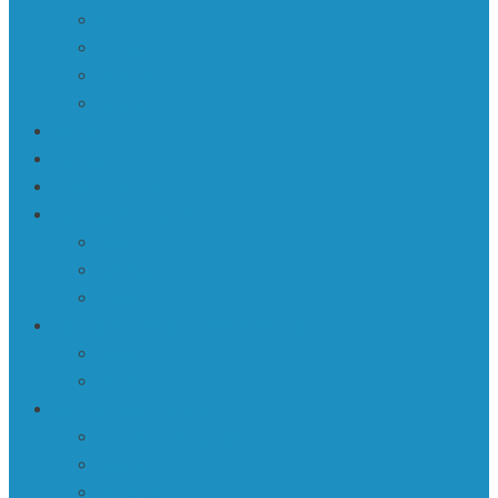
Āzija
Eiropa
Krievija
Latvija
Saturs
Sign Up
Ziņas | Politika
Ka | Kadrs • Frame
360º
Īsfilmas
Video
Ra | Rakstniecība • Creative Writing
Dzeja
Proza
Ku | Kultūra • Culture
Forumi | Diskusijas
Impulsi
Intervijas