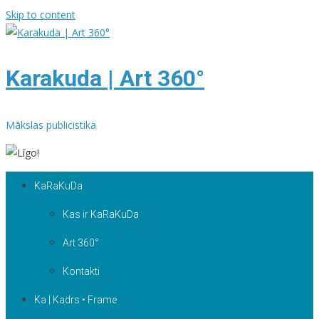
Skip to content
Karakuda | Art 360°
Mākslas publicistika
KaRaKuDa
Kas ir KaRaKuDa
Art 360°
Kontakti
Ka | Kadrs • Frame