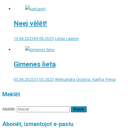
Neej vēlēt!
10.06.2025
09.06.2025
Linda Ļapere
Ģimenes lieta
05.06.2025
31.05.2025
Aleksandra Gogoļa, Karīna Freija
Meklēt
Meklēt:
Abonēt, izmantojot e-pastu