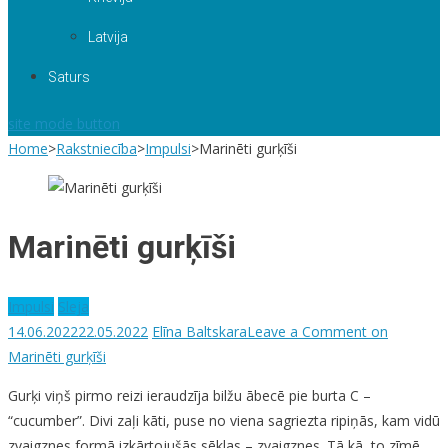
Latvija
Saturs
site mode button
Home
>
Rakstniecība
>
Impulsi
>
Marinēti gurķīši
Marinēti gurķīši
Impulsi
Sleja
14.06.2022
22.05.2022
Elīna Baltskara
Leave a Comment
on
Marinēti gurķīši
Gurķi viņš pirmo reizi ieraudzīja bilžu ābecē pie burta C –
“cucumber”. Divi zaļi kāti, puse no viena sagriezta ripiņās, kam vidū
zvaigznes formā izkārtojušās sēklas – zvaigznes. Tā kā to zīmē