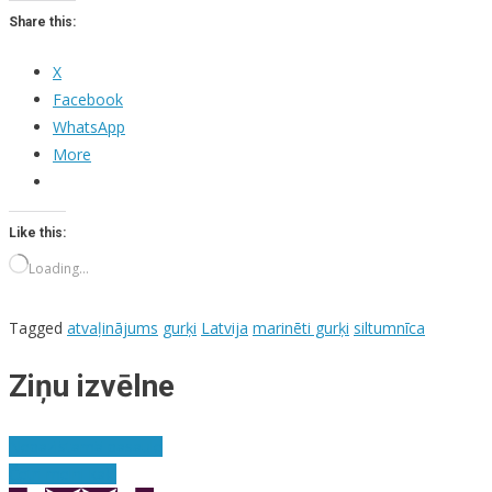
Share this:
X
Facebook
WhatsApp
More
Like this:
Loading…
Tagged
atvaļinājums
gurķi
Latvija
marinēti gurķi
siltumnīca
Ziņu izvēlne
Nepazīstamā pasaule
Četri melni kaķi