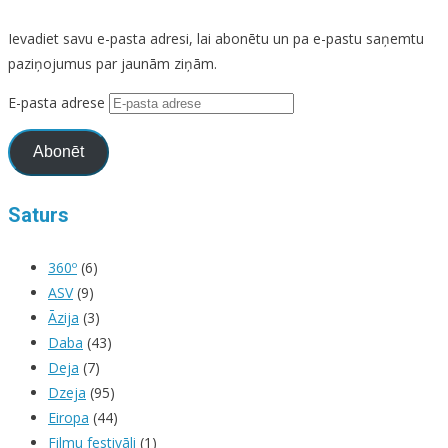
Ievadiet savu e-pasta adresi, lai abonētu un pa e-pastu saņemtu
paziņojumus par jaunām ziņām.
E-pasta adrese
Abonēt
Saturs
360º
(6)
ASV
(9)
Āzija
(3)
Daba
(43)
Deja
(7)
Dzeja
(95)
Eiropa
(44)
Filmu festivāli
(1)