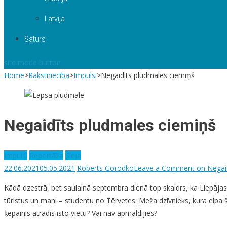
Latvija
Saturs
site mode button
Home
>
Rakstniecība
>
Impulsi
>
Negaidīts pludmales ciemiņš
Negaidīts pludmales ciemiņš
Impulsi
Reportāža
Sleja
22.06.2021
05.05.2021
Roberts Gorodko
Leave a Comment
on Negaid
Kādā dzestrā, bet saulainā septembra dienā top skaidrs, ka Liepājas p
tūristus un mani – studentu no Tērvetes. Meža dzīvnieks, kura elpa še
ķepainis atradis īsto vietu? Vai nav apmaldījies?