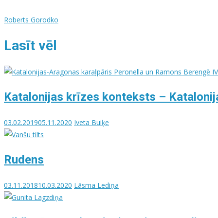
Roberts Gorodko
Lasīt vēl
Katalonijas krīzes konteksts – Katalonija
03.02.2019
05.11.2020
Iveta Buiķe
Rudens
03.11.2018
10.03.2020
Lāsma Lediņa