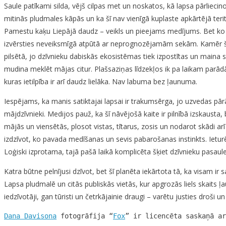
Saule patīkami silda, vējš cilpas met un noskatos, kā lapsa pārliecino
mitinās pludmales kāpās un ka šī nav vienīgā kuplaste apkārtējā teri
Pamestu kaķu Liepājā daudz – veikls un pieejams medījums. Bet ko da
izvērsties neveiksmīgā atpūtā ar neprognozējamām sekām. Kamēr šī vi
pilsētā, jo dzīvnieku dabiskās ekosistēmas tiek izpostītas un maina s
mudina meklēt mājas citur. Plašsaziņas līdzekļos ik pa laikam parādā
kuras ietilpība ir arī daudz lielāka. Nav labuma bez ļaunuma.
Iespējams, ka manis satiktajai lapsai ir trakumsērga, jo uzvedas pār
mājdzīvnieki. Medijos pauž, ka šī nāvējošā kaite ir pilnībā izskausta,
mājās un viensētās, plosot vistas, tītarus, zosis un nodarot skādi ar
izdzīvot, ko pavada medīšanas un sevis pabarošanas instinkts. Ieturēt
Loģiski izprotama, tajā pašā laikā komplicēta šķiet dzīvnieku pasau
Katra būtne pelnījusi dzīvot, bet šī planēta iekārtota tā, ka visam ir
Lapsa pludmalē un citās publiskās vietās, kur apgrozās liels skaits ļau
iedzīvotāji, gan tūristi un četrkājainie draugi – varētu justies droši u
Dana Davisona
 fotogrāfija “
Fox
” ir licencēta saskaņā ar