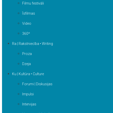
Filmu festivāli
Īsfilmas
Video
360º
Ra | Rakstniecība • Writing
Proza
Dzeja
Ku | Kultūra • Culture
Forumi | Diskusijas
Impulsi
Intervijas