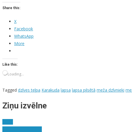
Share this:
X
Facebook
WhatsApp
More
Like this:
Loading…
Tagged
dzīves telpa
Karakuda
lapsa
lapsa pilsētā
meža dzīvnieki
mež
Ziņu izvēlne
3A.M.
Piedošana svētdienā