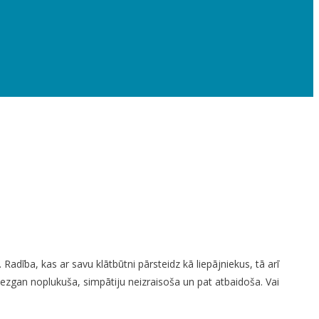
adība, kas ar savu klātbūtni pārsteidz kā liepājniekus, tā arī
diezgan noplukuša, simpātiju neizraisoša un pat atbaidoša. Vai