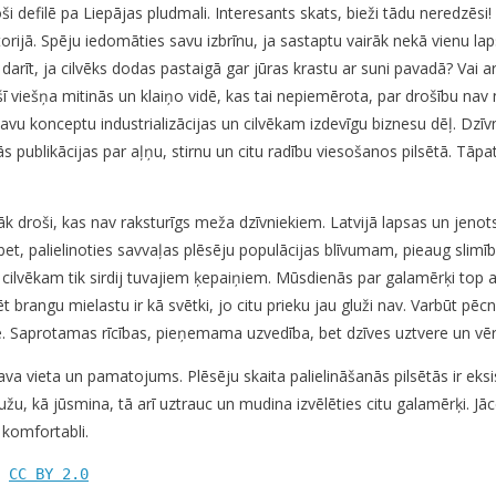
ši defilē pa Liepājas pludmali. Interesants skats, bieži tādu neredzēsi
torijā. Spēju iedomāties savu izbrīnu, ja sastaptu vairāk nekā vienu l
rīt, ja cilvēks dodas pastaigā gar jūras krastu ar suni pavadā? Vai ar
ešņa mitinās un klaiņo vidē, kas tai nepiemērota, par drošību nav ne
avu konceptu industrializācijas un cilvēkam izdevīgu biznesu dēļ. Dzīv
s publikācijas par aļņu, stirnu un citu radību viesošanos pilsētā. Tāpa
āk droši, kas nav raksturīgs meža dzīvniekiem. Latvijā lapsas un jenots
 bet, palielinoties savvaļas plēsēju populācijas blīvumam, pieaug slimī
ī cilvēkam tik sirdij tuvajiem ķepaiņiem. Mūsdienās par galamērķi top a
 brangu mielastu ir kā svētki, jo citu prieku jau gluži nav. Varbūt pēc
le. Saprotamas rīcības, pieņemama uzvedība, bet dzīves uztvere un vē
 sava vieta un pamatojums. Plēsēju skaita palielināšanās pilsētās ir ek
žu, kā jūsmina, tā arī uztrauc un mudina izvēlēties citu galamērķi. Jācer
n komfortabli.
 
CC BY 2.0