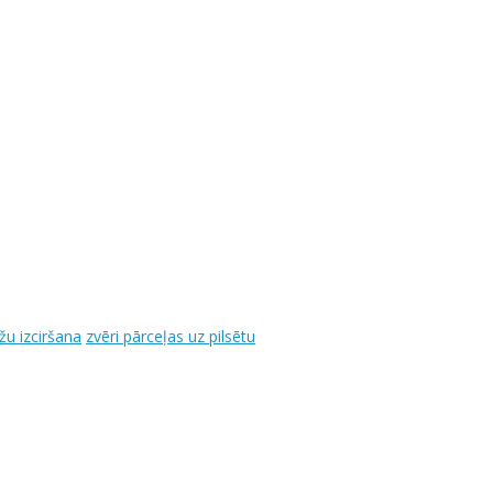
u izciršana
zvēri pārceļas uz pilsētu