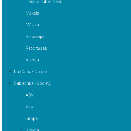
Literārā publicistika
Māksla
Mūzika
Recenzijas
Reportāžas
Valoda
Da | Daba • Nature
Sabiedrība • Society
ASV
Āzija
Eiropa
Krievija