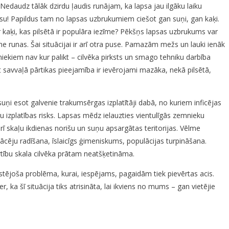
! Nedaudz tālāk dzirdu ļaudis runājam, ka lapsa jau ilgāku laiku
apsu! Papildus tam no lapsas uzbrukumiem ciešot gan suņi, gan kaķi.
 kaķi, kas pilsētā ir populāra iezīme? Pēkšņs lapsas uzbrukums var
 runas. Šai situācijai ir arī otra puse. Pamazām mežs un lauki ienāk
niekiem nav kur palikt – cilvēka pirksts un smago tehniku darbība
t savvaļā pārtikas pieejamība ir ievērojami mazāka, nekā pilsētā,
uņi esot galvenie trakumsērgas izplatītāji dabā, no kuriem inficējas
bu izplatības risks. Lapsas mēdz ielauzties vientulīgās zemnieku
rī skaļu ikdienas norišu un suņu apsargātas teritorijas. Vēlme
nācēju radīšana, īslaicīgs ģimeniskums, populācijas turpināšana.
rtību skala cilvēka prātam neatšķetināma.
sistējoša problēma, kurai, iespējams, pagaidām tiek pievērtas acis.
, ka šī situācija tiks atrisināta, lai ikviens no mums – gan vietējie