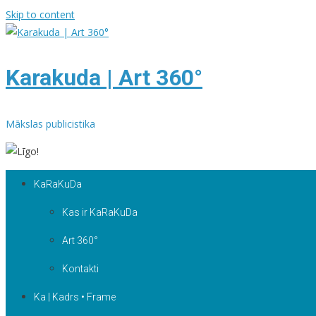
Skip to content
Karakuda | Art 360°
Mākslas publicistika
KaRaKuDa
Kas ir KaRaKuDa
Art 360°
Kontakti
Ka | Kadrs • Frame