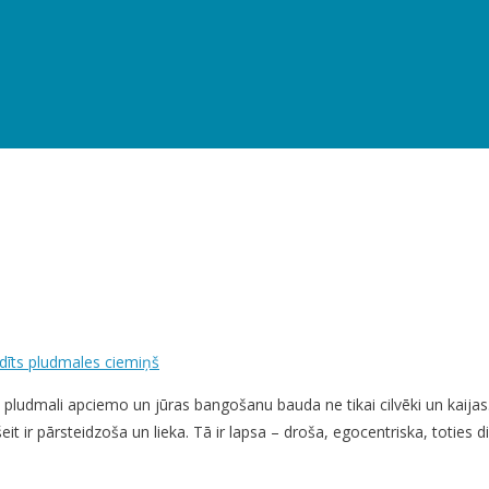
īts pludmales ciemiņš
ludmali apciemo un jūras bangošanu bauda ne tikai cilvēki un kaijas. R
it ir pārsteidzoša un lieka. Tā ir lapsa – droša, egocentriska, toties 