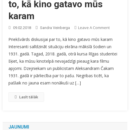
to, kā kino gatavo mūs
karam
On
Leave A Comment
09.02.2018
Sandra Veinberga
Priekšvārd
Priekšvārds diskusijai par to, kā kino gatavo mūs karam
Diskusijai
Interesanti salīdzināt situāciju ekrāna mākslā šodien un
Par
1931. gadā. Tagad, 2018. gadā, otrā kursa Rīgas studentei
To,
Kā
šķiet, ka mūsu kinotelpā nevajadzīgi pieaug kara filmu
Kino
apjomi. Dzejniekam un publicistam Aleksandram Čakam
Gatavo
1931. gadā ir pārliecība par to pašu. Negribas ticēt, ka
Mūs
pašlaik no jauna esam nonākuši uz […]
Karam
Lasīt tālāk
JAUNUMI