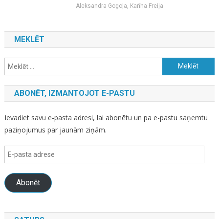
Aleksandra Gogoļa, Karīna Freija
MEKLĒT
Meklēt:
ABONĒT, IZMANTOJOT E-PASTU
Ievadiet savu e-pasta adresi, lai abonētu un pa e-pastu saņemtu
paziņojumus par jaunām ziņām.
E-
pasta
adrese
Abonēt