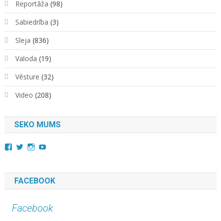
Reportāža
(98)
Sabiedrība
(3)
Sleja
(836)
Valoda
(19)
Vēsture
(32)
Video
(208)
SEKO MUMS
View
View
View
YouTube
kara.kuda.10’s
@karakuda360’s
karakuda360’s
profile
profile
profile
on
on
on
Facebook
Twitter
Instagram
FACEBOOK
Facebook