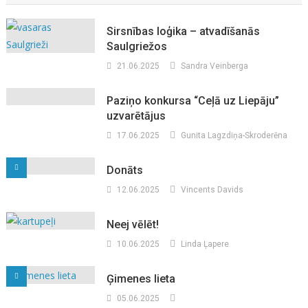
Sirsnības loģika – atvadīšanās
Saulgriežos
21.06.2025
Sandra Veinberga
Paziņo konkursa “Ceļā uz Liepāju”
uzvarētājus
17.06.2025
Gunita Lagzdiņa-Skroderēna
Donāts
12.06.2025
Vincents Davids
Neej vēlēt!
10.06.2025
Linda Ļapere
Ģimenes lieta
05.06.2025