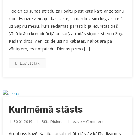
Nepiederoša
Todien es sūnās atradu zaļi baltu plastikāta karti ar zeltainu
Personas
čipu. Es uzreiz zināju, kas tas ir, – man līdz šim liegtais ceļš
uz Sapņu mežu, kura reklāmas parasti bija ieturētas tieši
šādā krāsu kombinācijā un kurš atradās viņpus stiepļu žoga.
Kādam droši vien izslīdējusi no kabatas, nākot ārā pa
vārtiņiem, es nospriedu. Dienas pirmo […]
Lasīt tālāk
Kurlmēmā stāsts
On
Leave A Comment
30.01.2019
Rūta Dišlere
Kurlmēmā
Autobuss kavē. Ka tikai atkal nebūtu jāstāv kājās divarpus