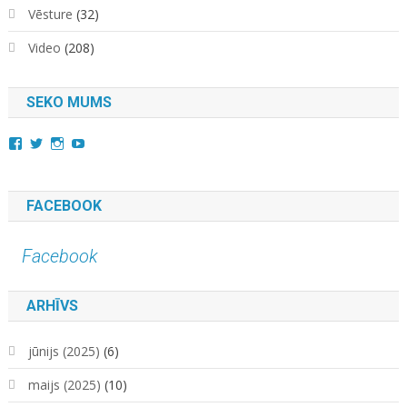
Vēsture
(32)
Video
(208)
SEKO MUMS
View
View
View
YouTube
kara.kuda.10’s
@karakuda360’s
karakuda360’s
profile
profile
profile
on
on
on
Facebook
Twitter
Instagram
FACEBOOK
Facebook
ARHĪVS
jūnijs (2025)
(6)
maijs (2025)
(10)