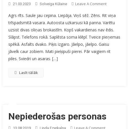
On
Leave A Comment
21.03.2023
Solveiga Kūlaine
Gaiss
Agrs rīts. Saule jau cepina. Liepāja. Viņš sēž. Zēns. Rit viņa
Smaržo
trīspadsmitā vasara. Autoosta uzkarsusi kā panna. Varētu
No
uzsist divas oliņas brokastīm. Kopš vakardienas nav ēdis.
Ziediem
Slāpst. Telefons rokā. Saplēsta soma klēpī. Tveice pieņemas
spēkā. Asfalts dvako. Piķis izgaro. Jāelpo, jāelpo. Gaisu
jāvelk caur zobiem. Mati pieķipuši pierei. Pār vaigiem rit
piles. Sviedri un asaras. […]
Lasīt tālāk
Nepiederošas personas
On
Leave A Comment
13.08.2019
Linda Ezerkalna