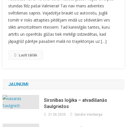
Stāsts
stundas līdz pašai Valmierai! Tas nav mans adventes
svētdienas sapnis. Vajadzēja braukt uz autoostu, Juglā
tomēr ir risks attapties pēdējam rindā uz sēdvietām virs
slikti amortizētiem riteņiem. Tad kareivīgās tantes, kuru
artrīts un operētās gūžas tiek mirklīgi izdziedētas, kad
jāpagrūž pārējie pasažieri malā no trajektorijas uz […]
Lasīt tālāk
JAUNUMI
Sirsnības loģika – atvadīšanās
Saulgriežos
21.06.2025
Sandra Veinberga