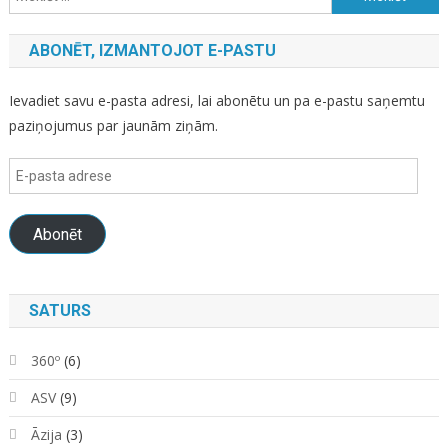
ABONĒT, IZMANTOJOT E-PASTU
Ievadiet savu e-pasta adresi, lai abonētu un pa e-pastu saņemtu
paziņojumus par jaunām ziņām.
E-
pasta
adrese
Abonēt
SATURS
360º
(6)
ASV
(9)
Āzija
(3)