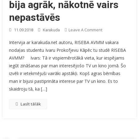
bija agrāk, nākotnē vairs
nepastāvēs
On
Leave A Comment
11.09.2018
Karakuda
Televīzija
Intervija ar karakuda.net autoru, RISEBA AVMM vakara
Tādā
nodaļas studentu Ivaru Prokofjevu Kāpēc tu studē RISEBA
Formā,
AVMM? Ivars: Tā ir vispiemērotākā vieta, kur iespējams
Kā
Tā
iegūt zināšanas par man interesējošo TV un kino jomā. Šo
Bija
izvēli ir ietekmējuši vairāki apstākļi. Kopš agras bērnības
Agrāk,
man ir bijusi pastiprināta interese par TV un kino. Es to
Nākotnē
skaidroju tā, ka […]
Vairs
Nepastāvēs
Lasīt tālāk