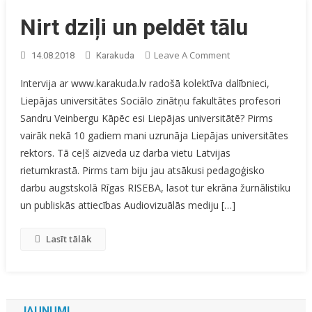
Nirt dziļi un peldēt tālu
On
Leave A Comment
14.08.2018
Karakuda
Nirt
Intervija ar www.karakuda.lv radošā kolektīva dalībnieci,
Dziļi
Liepājas universitātes Sociālo zinātņu fakultātes profesori
Un
Sandru Veinbergu Kāpēc esi Liepājas universitātē? Pirms
Peldēt
Tālu
vairāk nekā 10 gadiem mani uzrunāja Liepājas universitātes
rektors. Tā ceļš aizveda uz darba vietu Latvijas
rietumkrastā. Pirms tam biju jau atsākusi pedagoģisko
darbu augstskolā Rīgas RISEBA, lasot tur ekrāna žurnālistiku
un publiskās attiecības Audiovizuālās mediju […]
Lasīt tālāk
JAUNUMI