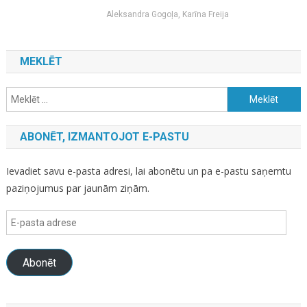
Aleksandra Gogoļa, Karīna Freija
MEKLĒT
Meklēt:
ABONĒT, IZMANTOJOT E-PASTU
Ievadiet savu e-pasta adresi, lai abonētu un pa e-pastu saņemtu
paziņojumus par jaunām ziņām.
E-
pasta
adrese
Abonēt