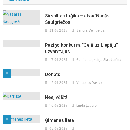
Sirsnības loģika – atvadīšanās
Saulgriežos
21.06.2025
Sandra Veinberga
Paziņo konkursa “Ceļā uz Liepāju”
uzvarētājus
17.06.2025
Gunita Lagzdiņa-Skroderēna
Donāts
12.06.2025
Vincents Davids
Neej vēlēt!
10.06.2025
Linda Ļapere
Ģimenes lieta
05.06.2025