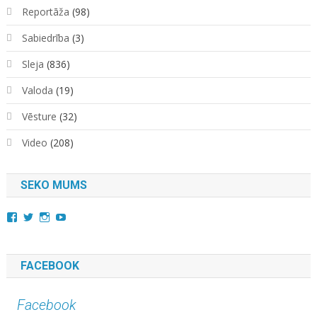
Reportāža
(98)
Sabiedrība
(3)
Sleja
(836)
Valoda
(19)
Vēsture
(32)
Video
(208)
SEKO MUMS
View
View
View
YouTube
kara.kuda.10’s
@karakuda360’s
karakuda360’s
profile
profile
profile
on
on
on
Facebook
Twitter
Instagram
FACEBOOK
Facebook