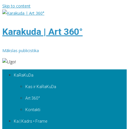
Skip to content
Karakuda | Art 360°
Mākslas publicistika
KaRaKuDa
Kas ir KaRaKuDa
Art 360°
Kontakti
Ka | Kadrs • Frame