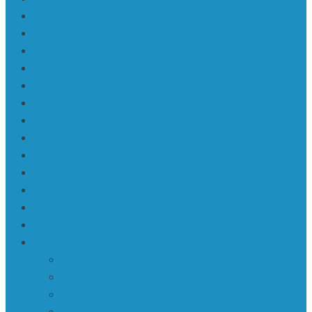
Filmu festivāli
KaRaKuDa
Karakuda | Art 360°
Karte | Sitemap
Kas ir KaRaKuDa
Kontakti
Log In
Member Directory
Mū | Mūzika
Mūzika
My Account
My Profile
Reset Password
Sabiedrība • Society
ASV
Āzija
Eiropa