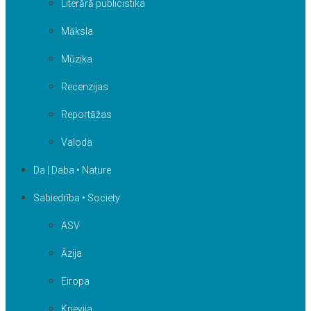
Literārā publicistika
Māksla
Mūzika
Recenzijas
Reportāžas
Valoda
Da | Daba • Nature
Sabiedrība • Society
ASV
Āzija
Eiropa
Krievija