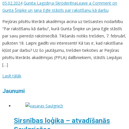
05.02.2024
Gunita Lagzdiņa-Skroderēna
Leave a Comment
on
Gunta Šnipke un Jana Egle stāstīs par rakstīšanu kā darbu
Piejūras pilsētu literārā akadēmija aicina uz tiešsaistes nodarbību
“Par rakstīšanu kā darbu”, kurā Gunta Šnipke un Jana Egle stāstīs
par savu pieredzi rakstniecībā. Tikšanās notiks trešdien, 7. februārī,
pulksten 18. Laipni gaidīti visi interesenti! Kā tas ir, kad rakstīšana
kļūst par darbu? Uz šo jautājumu, trešdien tiekoties ar Piejūras
pilsētu literārās akadēmijas (PPLA) dalībniekiem, stāstīs Liepājas
[…]
Lasīt tālāk
Jaunumi
Sirsnības loģika – atvadīšanās