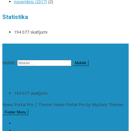
novembris (2017)
(2)
Statistika
194 077 skatījumi
Meklēt
Meklēt:
Statistika
194 077 skatījumi
News Portal Pro | Theme: News Portal Pro by Mystery Themes
Footer Menu
Checkout
Da | Daba • Nature