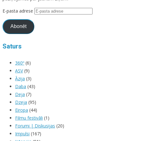
E-pasta adrese
Abonēt
Saturs
360º
(6)
ASV
(9)
Āzija
(3)
Daba
(43)
Deja
(7)
Dzeja
(95)
Eiropa
(44)
Filmu festivāli
(1)
Forumi | Diskusijas
(20)
Impulsi
(167)