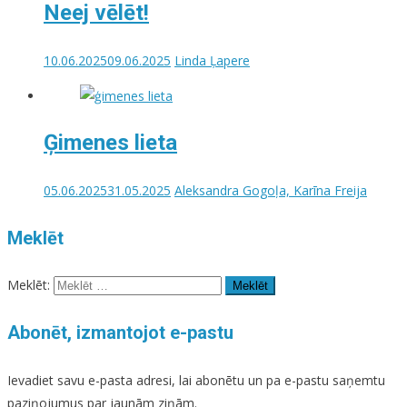
Neej vēlēt!
10.06.2025
09.06.2025
Linda Ļapere
Ģimenes lieta
05.06.2025
31.05.2025
Aleksandra Gogoļa, Karīna Freija
Meklēt
Meklēt:
Abonēt, izmantojot e-pastu
Ievadiet savu e-pasta adresi, lai abonētu un pa e-pastu saņemtu
paziņojumus par jaunām ziņām.