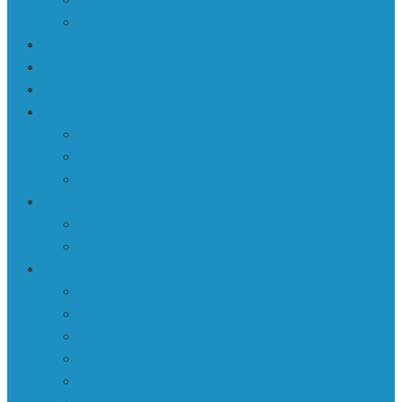
Krievija
Latvija
Saturs
Sign Up
Ziņas | Politika
Ka | Kadrs • Frame
360º
Īsfilmas
Video
Ra | Rakstniecība • Creative Writing
Dzeja
Proza
Ku | Kultūra • Culture
Forumi | Diskusijas
Impulsi
Intervijas
Izstādes
Literārā publicistika • Literary journalism