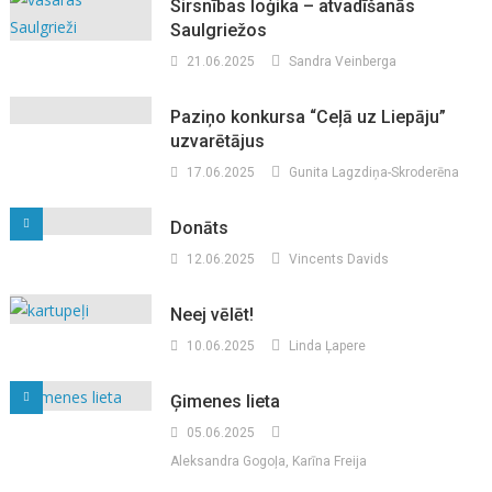
Sirsnības loģika – atvadīšanās
Saulgriežos
21.06.2025
Sandra Veinberga
Paziņo konkursa “Ceļā uz Liepāju”
uzvarētājus
17.06.2025
Gunita Lagzdiņa-Skroderēna
Donāts
12.06.2025
Vincents Davids
Neej vēlēt!
10.06.2025
Linda Ļapere
Ģimenes lieta
05.06.2025
Aleksandra Gogoļa, Karīna Freija