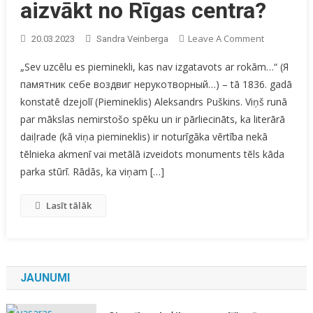
aizvākt no Rīgas centra?
On
Leave A Comment
20.03.2023
Sandra Veinberga
Vai
„Sev uzcēlu es pieminekli, kas nav izgatavots ar rokām…“ (Я
Pieminekļu
памятник себе воздвиг нерукотворный…) – tā 1836. gadā
Vajag
konstatē dzejolī (Piemineklis) Aleksandrs Puškins. Viņš runā
Aizvākt
No
par mākslas nemirstošo spēku un ir pārliecināts, ka literārā
Rīgas
daiļrade (kā viņa piemineklis) ir noturīgāka vērtība nekā
Centra?
tēlnieka akmenī vai metālā izveidots monuments tēls kāda
parka stūrī. Rādās, ka viņam […]
Lasīt tālāk
JAUNUMI