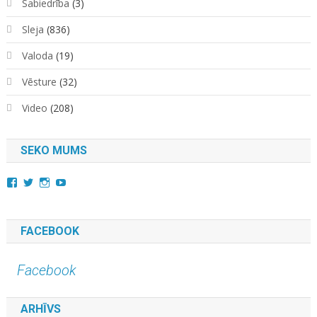
Sabiedrība
(3)
Sleja
(836)
Valoda
(19)
Vēsture
(32)
Video
(208)
SEKO MUMS
View
View
View
YouTube
kara.kuda.10’s
@karakuda360’s
karakuda360’s
profile
profile
profile
on
on
on
Facebook
Twitter
Instagram
FACEBOOK
Facebook
ARHĪVS