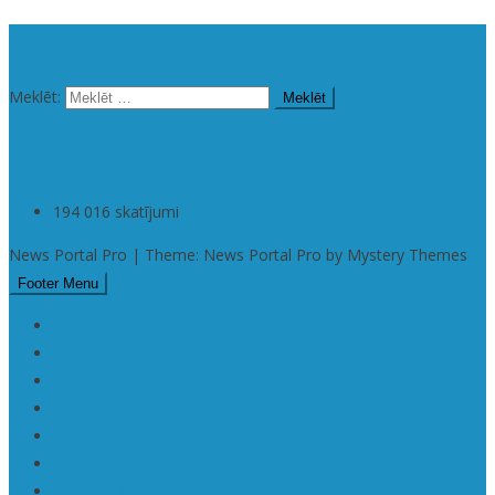
Meklēt
Meklēt:
Statistika
194 016 skatījumi
News Portal Pro | Theme: News Portal Pro by Mystery Themes
Footer Menu
Checkout
Da | Daba • Nature
Filmu festivāli
KaRaKuDa
Karakuda | Art 360°
Karte | Sitemap
Kas ir KaRaKuDa