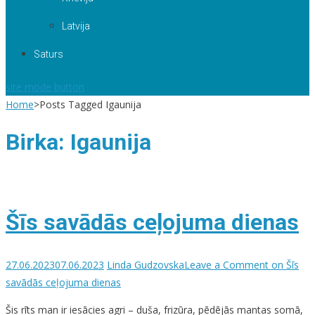
Latvija
Saturs
site mode button
Home
>
Posts Tagged Igaunija
Birka:
Igaunija
Šīs savādās ceļojuma dienas
27.06.2023
07.06.2023
Linda Gudzovska
Leave a Comment
on Šīs
savādās ceļojuma dienas
Šis rīts man ir iesācies agri – duša, frizūra, pēdējās mantas somā,