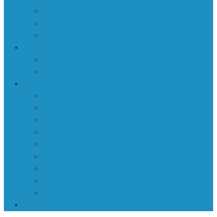
360º
Īsfilmas
Video
Ra | Rakstniecība • Creative Writing
Dzeja
Proza
Ku | Kultūra • Culture
Forumi | Diskusijas
Impulsi
Intervijas
Izstādes
Literārā publicistika • Literary journalism
Māksla
Recenzijas
Reportāžas
Valoda
Kā kino gatavo mūs karam