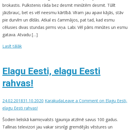
brokastis. Pulkstenis rāda bez desmit minūtēm desmit. Tūlīt
jāizbrauc, bet es vēl neesmu kārtībā. Vīram jau apavi kājās, stāv
pie durvīm un dīdās. Atkal es čammājos, pat tad, kad esmu
cēlusies divas stundas pirms viņa. Labi. Vēl pāris minūtes un esmu
gatava. Atvadu […]
Lasīt tālāk
Elagu Eesti, elagu Eesti
rahvas!
24.02.2018
31.10.2020
Karakuda
Leave a Comment
on Elagu Eesti,
elagu Eesti rahvas!
Šodien lieliskā kaimiņvalsts Igaunija atzīmē savus 100 gadus.
Tallinas televizori jau vakar sirsnīgi gremdējās vēstures un