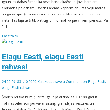
Igaunijas dabas filmās kā bezdibeņa akačos, atļāva bērniem
slidināties pa dziesmu svētku arēnas kāpnēm ar jūras vēju matos
un gatavojās šodienas svinībām ar kaiju kliedzieniem uvertīras
vietā. Tas bija tieši tik pieticīgi un normāli kā pie viņiem pierasts. Pa
[…]
Lasīt tālāk
Elagu Eesti, elagu Eesti
rahvas!
24.02.2018
31.10.2020
Karakuda
Leave a Comment
on Elagu Eesti,
elagu Eesti rahvas!
Šodien lieliskā kaimiņvalsts Igaunija atzīmē savus 100 gadus.
Tallinas televizori jau vakar sirsnīgi gremdējās vēstures un
Igaunijas dabas filmās kā bezdibeņa akačos, atļāva bērniem