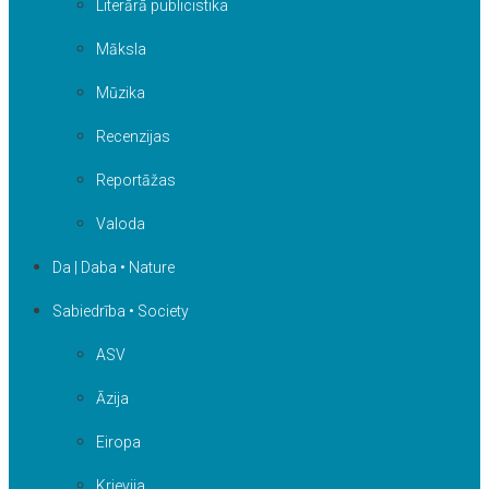
Literārā publicistika
Māksla
Mūzika
Recenzijas
Reportāžas
Valoda
Da | Daba • Nature
Sabiedrība • Society
ASV
Āzija
Eiropa
Krievija