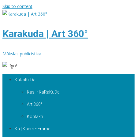
Skip to content
Karakuda | Art 360°
Mākslas publicistika
KaRaKuDa
Kas ir KaRaKuDa
Art 360°
Kontakti
Ka | Kadrs • Frame