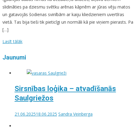
slidināties pa dziesmu svētku arēnas kāpnēm ar jūras vēju matos
un gatavojās šodienas svinībām ar kaiju kliedzieniem uvertīras
vietā. Tas bija tieši tik pieticīgi un normāli kā pie viņiem pierasts. Pa
[…]
Lasīt tālāk
Jaunumi
Sirsnības loģika – atvadīšanās
Saulgriežos
21.06.2025
18.06.2025
Sandra Veinberga