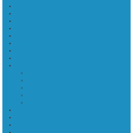
Kontakti
Log In
Member Directory
Mū | Mūzika
Mūzika
My Account
My Profile
Reset Password
Sabiedrība • Society
ASV
Āzija
Eiropa
Krievija
Latvija
Saturs
Sign Up
Ziņas | Politika
Ka | Kadrs • Frame