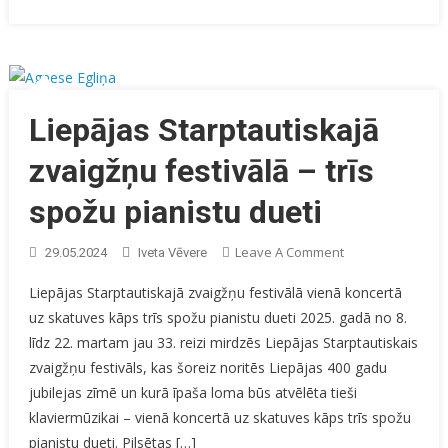
Liepājas Starptautiskajā
zvaigžņu festivālā – trīs
spožu pianistu dueti
On
Leave A Comment
29.05.2024
Iveta Vēvere
Liepājas
Liepājas Starptautiskajā zvaigžņu festivālā vienā koncertā
Starptautiskajā
uz skatuves kāps trīs spožu pianistu dueti 2025. gadā no 8.
Zvaigžņu
līdz 22. martam jau 33. reizi mirdzēs Liepājas Starptautiskais
Festivālā
–
zvaigžņu festivāls, kas šoreiz noritēs Liepājas 400 gadu
Trīs
jubilejas zīmē un kurā īpaša loma būs atvēlēta tieši
Spožu
klaviermūzikai – vienā koncertā uz skatuves kāps trīs spožu
Pianistu
pianistu dueti. Pilsētas […]