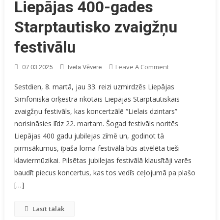
Liepājas 400-gades
Starptautisko zvaigžņu
festivālu
On
Leave A Comment
07.03.2025
Iveta Vēvere
Ar
Sestdien, 8. martā, jau 33. reizi uzmirdzēs Liepājas
Krāšņu
Simfoniskā orķestra rīkotais Liepājas Starptautiskais
Koncertu
zvaigžņu festivāls, kas koncertzālē “Lielais dzintars”
Atklās
Liepājas
norisināsies līdz 22. martam. Šogad festivāls noritēs
400-
Liepājas 400 gadu jubilejas zīmē un, godinot tā
Gades
pirmsākumus, īpaša loma festivālā būs atvēlēta tieši
Starptautisko
klaviermūzikai. Pilsētas jubilejas festivālā klausītāji varēs
Zvaigžņu
baudīt piecus koncertus, kas tos vedīs ceļojumā pa plašo
Festivālu
[…]
Lasīt tālāk