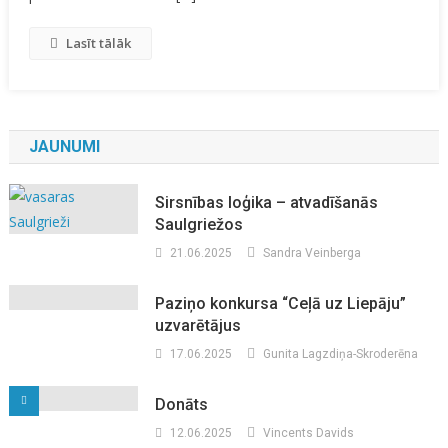
Dueti
Lasīt tālāk
JAUNUMI
Sirsnības loģika – atvadīšanās
Saulgriežos
21.06.2025
Sandra Veinberga
Paziņo konkursa “Ceļā uz Liepāju”
uzvarētājus
17.06.2025
Gunita Lagzdiņa-Skroderēna
Donāts
12.06.2025
Vincents Davids