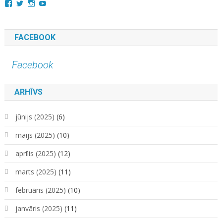
View
View
View
YouTube
kara.kuda.10’s
@karakuda360’s
karakuda360’s
profile
profile
profile
on
on
on
Facebook
Twitter
Instagram
FACEBOOK
Facebook
ARHĪVS
jūnijs (2025)
(6)
maijs (2025)
(10)
aprīlis (2025)
(12)
marts (2025)
(11)
februāris (2025)
(10)
janvāris (2025)
(11)