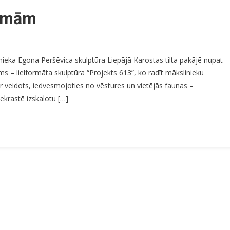
aumām
n
ā
nieka Egona Peršēvica skulptūra Liepājā Karostas tilta pakājē nupat
dzīvot
ms – lielformāta skulptūra “Projekts 613”, ko radīt mākslinieku
 ir veidots, iedvesmojoties no vēstures un vietējās faunas –
ra
raumām
krastē izskalotu […]