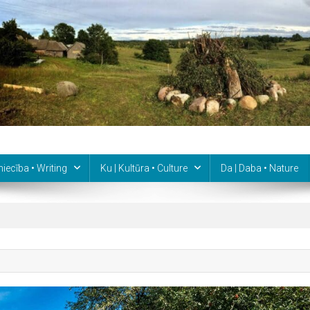
niecība • Writing
Ku | Kultūra • Culture
Da | Daba • Nature