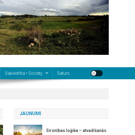
Sabiedrība • Society
Saturs
JAUNUMI
Sirsnības loģika – atvadīšanās