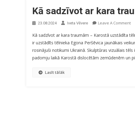
Kā sadzīvot ar kara tr
O
Leave A Comment
23.08.2024
Iveta Vēvere
K
Kā sadzīvot ar kara traumām – Karostā uzstādīta tēl
Sa
ir uzstādīts tēlnieka Egona Peršēvica jaunākais veiku
Ar
rosinājuši notikumi Ukrainā. Skulptūras vizuālais tēls
Ka
T
padomju laikā Karostā dislocētām zemūdenēm un pie
Lasīt tālāk