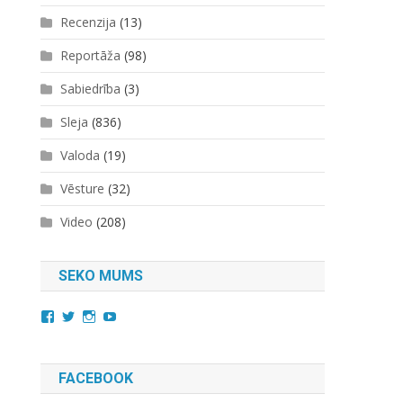
Recenzija
(13)
Reportāža
(98)
Sabiedrība
(3)
Sleja
(836)
Valoda
(19)
Vēsture
(32)
Video
(208)
SEKO MUMS
View
View
View
YouTube
kara.kuda.10’s
@karakuda360’s
karakuda360’s
profile
profile
profile
on
on
on
Facebook
Twitter
Instagram
FACEBOOK