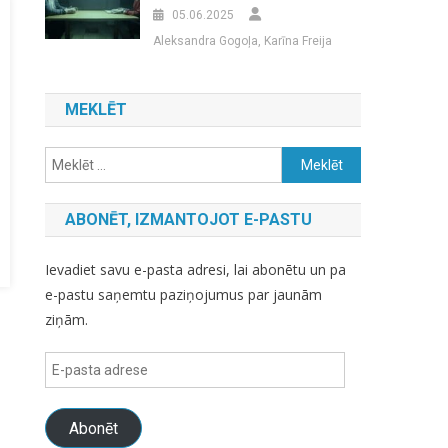
05.06.2025
Aleksandra Gogoļa, Karīna Freija
MEKLĒT
Meklēt:
ABONĒT, IZMANTOJOT E-PASTU
Ievadiet savu e-pasta adresi, lai abonētu un pa
e-pastu saņemtu paziņojumus par jaunām
ziņām.
E-
pasta
adrese
Abonēt