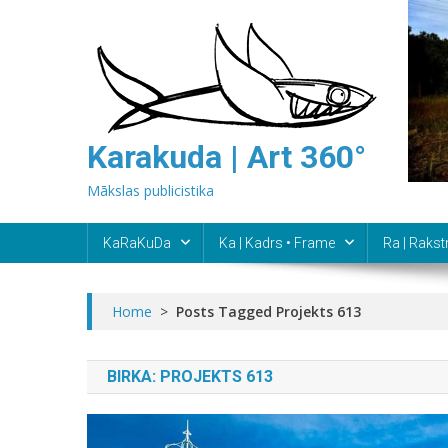
Skip
to
content
Karakuda | Art 360°
Mākslas publicistika
KaRaKuDa
Ka | Kadrs • Frame
Ra | Rakst
Home
>
Posts Tagged Projekts 613
BIRKA:
PROJEKTS 613