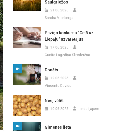
Saulgriežos
21.06.2025
Sandra Veinberga
Paziņo konkursa “Ceļā uz
Liepāju” uzvarētājus
17.06.2025
Gunita Lagzdiņa-Skroderēna
Donāts
12.06.2025
Vincents Davids
Neej vēlēt!
10.06.2025
Linda Ļapere
Ģimenes lieta