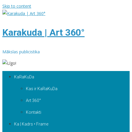
Skip to content
Karakuda | Art 360°
Mākslas publicistika
KaRaKuDa
Kas ir KaRaKuDa
Art 360°
Kontakti
Ka | Kadrs • Frame