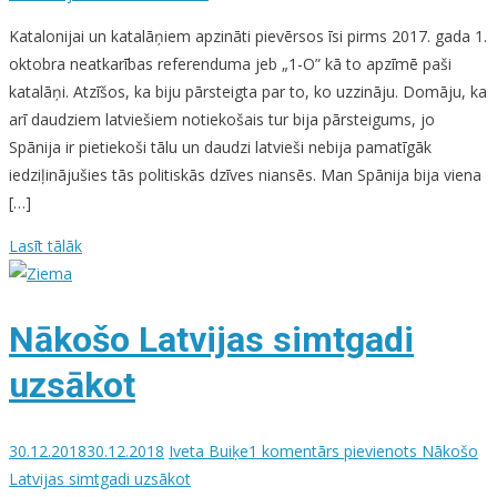
Katalonijai un katalāņiem apzināti pievērsos īsi pirms 2017. gada 1.
oktobra neatkarības referenduma jeb „1-O” kā to apzīmē paši
katalāņi. Atzīšos, ka biju pārsteigta par to, ko uzzināju. Domāju, ka
arī daudziem latviešiem notiekošais tur bija pārsteigums, jo
Spānija ir pietiekoši tālu un daudzi latvieši nebija pamatīgāk
iedziļinājušies tās politiskās dzīves niansēs. Man Spānija bija viena
[…]
Lasīt tālāk
Nākošo Latvijas simtgadi
uzsākot
30.12.2018
30.12.2018
Iveta Buiķe
1 komentārs
pievienots Nākošo
Latvijas simtgadi uzsākot