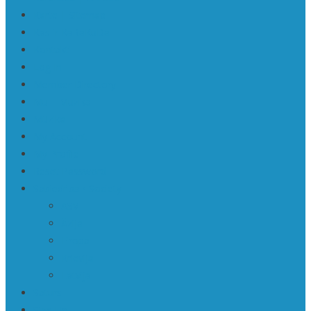
Karte | Sitemap
Kas ir KaRaKuDa
Kontakti
Log In
Member Directory
Mū | Mūzika
Mūzika
My Account
My Profile
Reset Password
Sabiedrība • Society
ASV
Āzija
Eiropa
Krievija
Latvija
Saturs
Sign Up