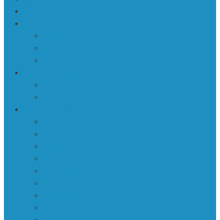
Ziņas | Politika
Ka | Kadrs • Frame
360º
Īsfilmas
Video
Ra | Rakstniecība • Creative Writing
Dzeja
Proza
Ku | Kultūra • Culture
Forumi | Diskusijas
Impulsi
Intervijas
Izstādes
Literārā publicistika • Literary journalism
Māksla
Recenzijas
Reportāžas