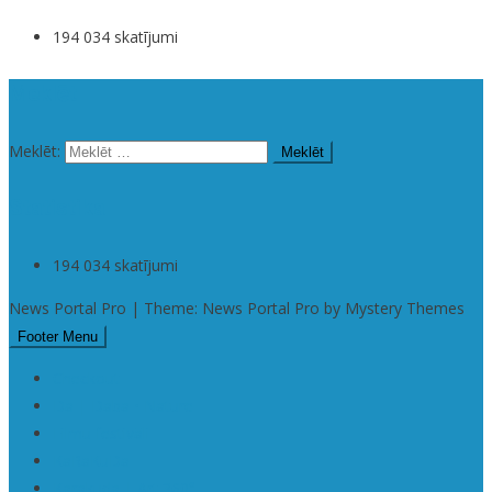
194 034 skatījumi
Meklēt
Meklēt:
Statistika
194 034 skatījumi
News Portal Pro | Theme: News Portal Pro by Mystery Themes
Footer Menu
Checkout
Da | Daba • Nature
Filmu festivāli
KaRaKuDa
Karakuda | Art 360°