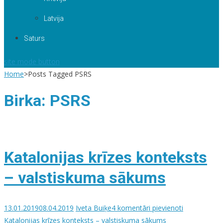
Latvija
Saturs
site mode button
Home
>
Posts Tagged PSRS
Birka:
PSRS
Katalonijas krīzes konteksts
– valstiskuma sākums
13.01.2019
08.04.2019
Iveta Buiķe
4 komentāri
pievienoti
Katalonijas krīzes konteksts – valstiskuma sākums