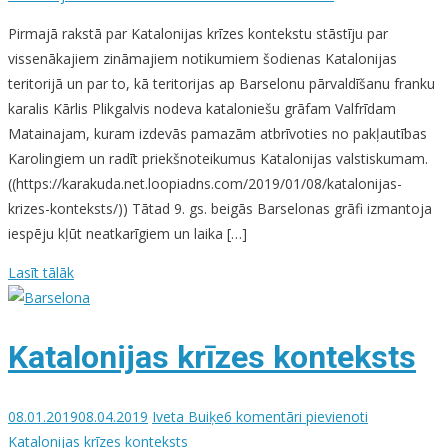
Pirmajā rakstā par Katalonijas krīzes kontekstu stāstīju par
vissenākajiem zināmajiem notikumiem šodienas Katalonijas
teritorijā un par to, kā teritorijas ap Barselonu pārvaldīšanu franku
karalis Kārlis Plikgalvis nodeva kataloniešu grāfam Valfrīdam
Matainajam, kuram izdevās pamazām atbrīvoties no pakļautības
Karolingiem un radīt priekšnoteikumus Katalonijas valstiskumam.
((https://karakuda.net.loopiadns.com/2019/01/08/katalonijas-
krizes-konteksts/)) Tātad 9. gs. beigās Barselonas grāfi izmantoja
iespēju kļūt neatkarīgiem un laika […]
Lasīt tālāk
Katalonijas krīzes konteksts
08.01.2019
08.04.2019
Iveta Buiķe
6 komentāri
pievienoti
Katalonijas krīzes konteksts