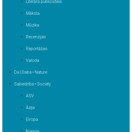
Literārā publicistika
Māksla
Mūzika
Recenzijas
Reportāžas
Valoda
Da | Daba • Nature
Sabiedrība • Society
ASV
Āzija
Eiropa
Krievija