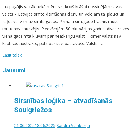
Jau pagājis vairāk nekā mēnesis, kopš krāšņi nosvinējām savas
valsts – Latvijas simto dzimšanas dienu un vēlējām tai plaukt un
zaļot vēl vismaz simts gadus. Pirmajā simtgadē liktenis mūsu
tautu nav saudzējis. Piedzīvojām 50 okupācijas gadus, divas reizes
vienā gadsimtā kļuvām par neatkarīgu valsti. Tomēr valsts nav
kaut kas abstrakts, pats par sevi pastāvošs. Valsts […]
Lasīt tālāk
Jaunumi
Sirsnības loģika – atvadīšanās
Saulgriežos
21.06.2025
18.06.2025
Sandra Veinberga