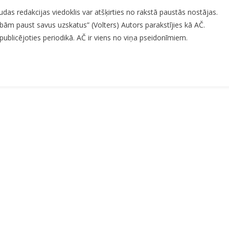
VAI
s redakcijas viedoklis var atšķirties no rakstā paustās nostājas.
SKAŅU
ībām paust savus uzskatus” (Volters) Autors parakstījies kā AČ.
FILMAS
ublicējoties periodikā. AČ ir viens no viņa pseidonīmiem.
NORIETS