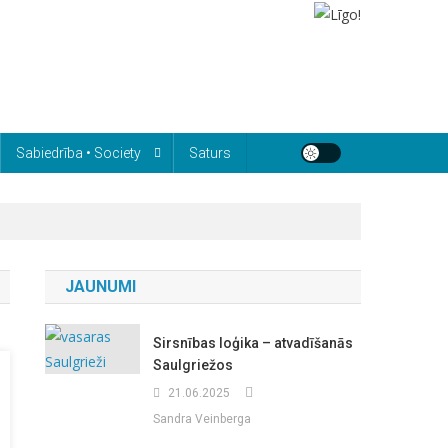
Sabiedrība • Society
Saturs
JAUNUMI
Sirsnības loģika – atvadīšanās
Saulgriežos
21.06.2025
Sandra Veinberga