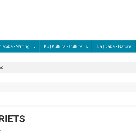
niecība • Writing
Ku | Kultūra • Culture
Da | Daba • Nature
no
RIETS
On
t