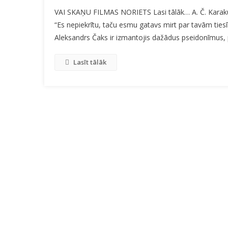
VAI SKAŅU FILMAS NORIETS Lasi tālāk… A. Č. Karakuda
“Es nepiekrītu, taču esmu gatavs mirt par tavām ties
Aleksandrs Čaks ir izmantojis dažādus pseidonīmus, p
Lasīt tālāk