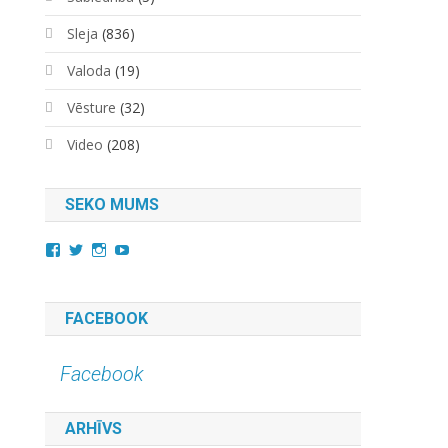
Sleja
(836)
Valoda
(19)
Vēsture
(32)
Video
(208)
SEKO MUMS
View
View
View
YouTube
kara.kuda.10’s
@karakuda360’s
karakuda360’s
profile
profile
profile
on
on
on
Facebook
Twitter
Instagram
FACEBOOK
Facebook
ARHĪVS