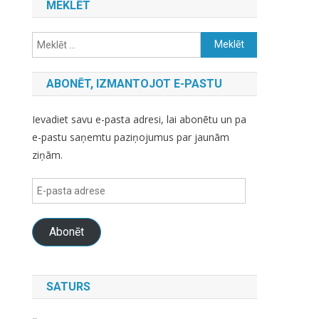
MEKLĒT
Meklēt:
ABONĒT, IZMANTOJOT E-PASTU
Ievadiet savu e-pasta adresi, lai abonētu un pa
e-pastu saņemtu paziņojumus par jaunām
ziņām.
E-
pasta
adrese
Abonēt
SATURS