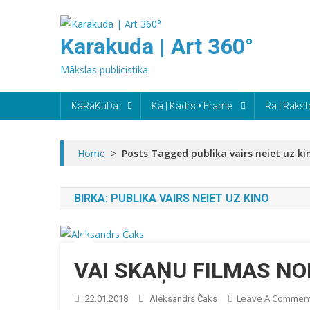
Skip
to
Karakuda | Art 360°
content
Mākslas publicistika
KaRaKuDa
Ka | Kadrs • Frame
Ra | Rakst
Home
>
Posts Tagged publika vairs neiet uz ki
BIRKA:
PUBLIKA VAIRS NEIET UZ KINO
VAI SKAŅU FILMAS NO
Leave A Commen
22.01.2018
Aleksandrs Čaks