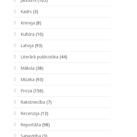
Jaunumi
(165)
Kadrs
(3)
Krievija
(8)
Kultūra
(10)
Latvija
(93)
Literārā publicistika
(44)
Māksla
(38)
Mūzika
(93)
Proza
(156)
Rakstniecība
(7)
Recenzija
(13)
Reportāža
(98)
Sabiedrība
(3)