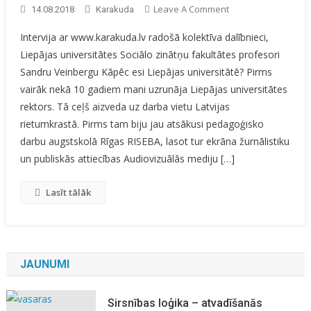
On
Leave A Comment
14.08.2018
Karakuda
Nirt
Intervija ar www.karakuda.lv radošā kolektīva dalībnieci,
Dziļi
Liepājas universitātes Sociālo zinātņu fakultātes profesori
Un
Sandru Veinbergu Kāpēc esi Liepājas universitātē? Pirms
Peldēt
Tālu
vairāk nekā 10 gadiem mani uzrunāja Liepājas universitātes
rektors. Tā ceļš aizveda uz darba vietu Latvijas
rietumkrastā. Pirms tam biju jau atsākusi pedagoģisko
darbu augstskolā Rīgas RISEBA, lasot tur ekrāna žurnālistiku
un publiskās attiecības Audiovizuālās mediju […]
Lasīt tālāk
JAUNUMI
Sirsnības loģika – atvadīšanās