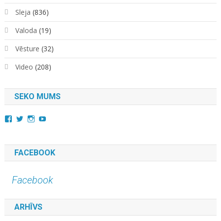
Sleja
(836)
Valoda
(19)
Vēsture
(32)
Video
(208)
SEKO MUMS
View
View
View
YouTube
kara.kuda.10’s
@karakuda360’s
karakuda360’s
profile
profile
profile
on
on
on
Facebook
Twitter
Instagram
FACEBOOK
Facebook
ARHĪVS