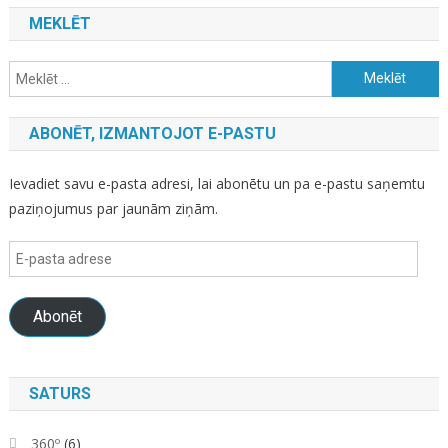
MEKLĒT
Meklēt:
ABONĒT, IZMANTOJOT E-PASTU
Ievadiet savu e-pasta adresi, lai abonētu un pa e-pastu saņemtu
paziņojumus par jaunām ziņām.
E-
pasta
adrese
Abonēt
SATURS
360º
(6)