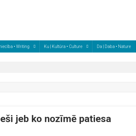
niecība • Writing
Ku | Kultūra • Culture
Da | Daba • Nature
ieši jeb ko nozīmē patiesa