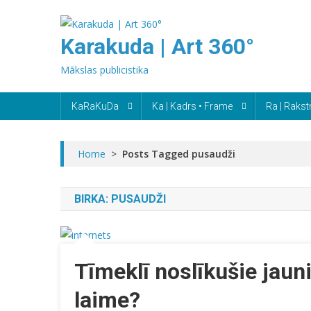
Skip
to
Karakuda | Art 360°
content
Mākslas publicistika
KaRaKuDa
Ka | Kadrs • Frame
Ra | Rakst
Home
>
Posts Tagged pusaudži
BIRKA:
PUSAUDŽI
Tīmeklī noslīkušie jaun
laime?