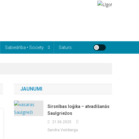
Sabiedrība • Society
Saturs
JAUNUMI
Sirsnības loģika – atvadīšanās
Saulgriežos
21.06.2025
Sandra Veinberga