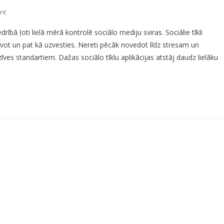
On
nt
Tīmeklī
rībā ļoti lielā mērā kontrolē sociālo mediju sviras. Sociālie tīkli
Noslīkušie
dzīvot un pat kā uzvesties. Nereti pēcāk novedot līdz stresam un
Jaunieši
zīves standartiem. Dažas sociālo tīklu aplikācijas atstāj daudz lielāku
Jeb
Ko
Nozīmē
Patiesa
Laime?