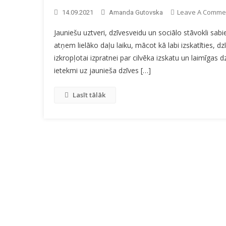
Leave A Comme
14.09.2021
Amanda Gutovska
Jauniešu uztveri, dzīvesveidu un sociālo stāvokli sabied
atņem lielāko daļu laiku, mācot kā labi izskatīties, 
izkropļotai izpratnei par cilvēka izskatu un laimīgas d
ietekmi uz jaunieša dzīves […]
Lasīt tālāk