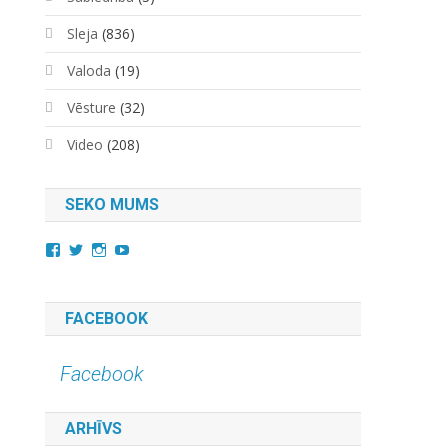
Sleja
(836)
Valoda
(19)
Vēsture
(32)
Video
(208)
SEKO MUMS
View
View
View
YouTube
kara.kuda.10’s
@karakuda360’s
karakuda360’s
profile
profile
profile
on
on
on
Facebook
Twitter
Instagram
FACEBOOK
Facebook
ARHĪVS