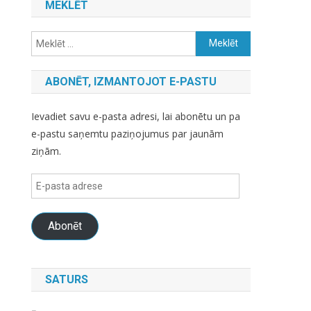
MEKLĒT
Meklēt:
ABONĒT, IZMANTOJOT E-PASTU
Ievadiet savu e-pasta adresi, lai abonētu un pa
e-pastu saņemtu paziņojumus par jaunām
ziņām.
E-
pasta
adrese
Abonēt
SATURS