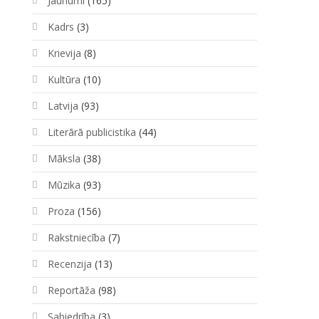
Jaunumi
(165)
Kadrs
(3)
Krievija
(8)
Kultūra
(10)
Latvija
(93)
Literārā publicistika
(44)
Māksla
(38)
Mūzika
(93)
Proza
(156)
Rakstniecība
(7)
Recenzija
(13)
Reportāža
(98)
Sabiedrība
(3)