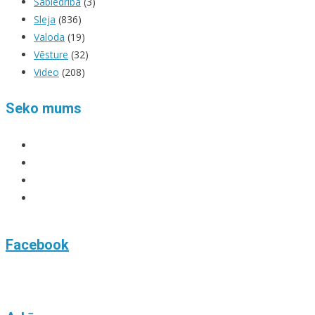
Sabiedrība
(3)
Sleja
(836)
Valoda
(19)
Vēsture
(32)
Video
(208)
Seko mums
View
kara.kuda.10’s
View
profile
@karakuda360’s
View
on
profile
karakuda360’s
YouTube
Facebook
on
profile
Twitter
on
Facebook
Instagram