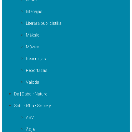
Intervijas
Literārā publicistika
Māksla
Mūzika
Recenzijas
Reportāžas
Valoda
Da | Daba • Nature
Sabiedrība • Society
ASV
Āzija