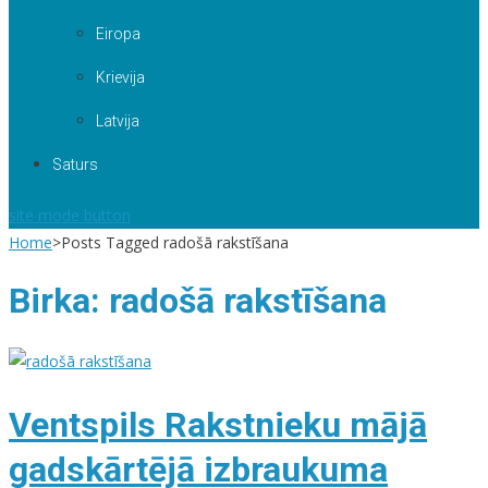
Eiropa
Krievija
Latvija
Saturs
site mode button
Home
>
Posts Tagged radošā rakstīšana
Birka:
radošā rakstīšana
Ventspils Rakstnieku mājā
gadskārtējā izbraukuma