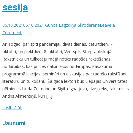
sesija
06.10.2021
06.10.2021
Gunita Lagzdiņa-Skroderēna
Leave a
on
Comment
Ventspils
Arī šogad, par spīti pandēmijai, divas dienas, ceturtdien, 7.
Rakstnieku
oktobrī, un piektdien, 8. oktobrī, Ventspils Starptautiskajā
mājā
Rakstnieku un tulkotāju mājā notiks radošās rakstīšanas
gadskārtējā
nodarbības, kas pulcēs dalībniekus no Eiropas. Pasākuma
izbraukuma
programmā lekcijas, semināri un diskusijas par radošo rakstīšanu,
sesija
literatūru un tulkošanu. Šā gada lektori būs Liepājas Universitātes
pētnieces Linda Zulmane un Sigita Ignatjeva, dzejnieks, rakstnieks
Andris Akmentiņš, kuri […]
Lasīt tālāk
Jaunumi