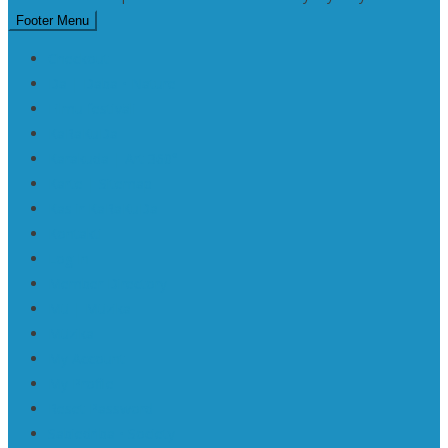
Footer Menu
Checkout
Da | Daba • Nature
Filmu festivāli
KaRaKuDa
Karakuda | Art 360°
Karte | Sitemap
Kas ir KaRaKuDa
Kontakti
Log In
Member Directory
Mū | Mūzika
Mūzika
My Account
My Profile
Reset Password
Sabiedrība • Society