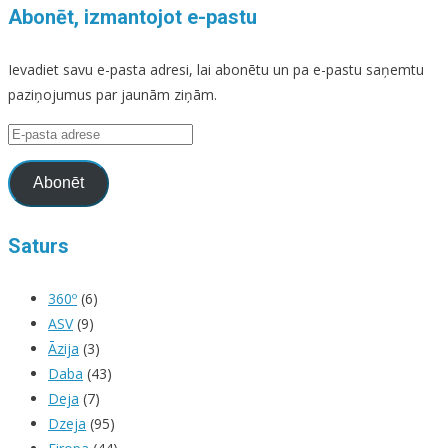
Abonēt, izmantojot e-pastu
Ievadiet savu e-pasta adresi, lai abonētu un pa e-pastu saņemtu
paziņojumus par jaunām ziņām.
E-
pasta
adrese
Abonēt
Saturs
360º
(6)
ASV
(9)
Āzija
(3)
Daba
(43)
Deja
(7)
Dzeja
(95)