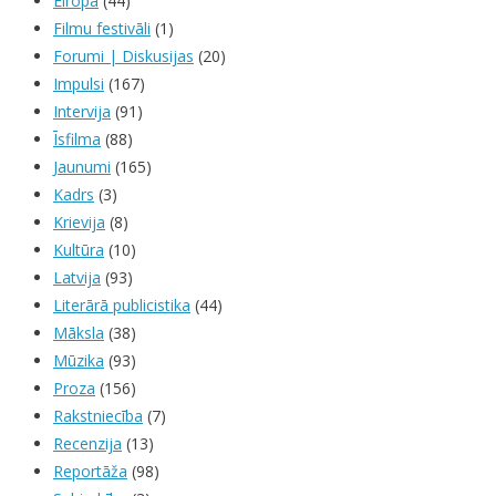
Eiropa
(44)
Filmu festivāli
(1)
Forumi | Diskusijas
(20)
Impulsi
(167)
Intervija
(91)
Īsfilma
(88)
Jaunumi
(165)
Kadrs
(3)
Krievija
(8)
Kultūra
(10)
Latvija
(93)
Literārā publicistika
(44)
Māksla
(38)
Mūzika
(93)
Proza
(156)
Rakstniecība
(7)
Recenzija
(13)
Reportāža
(98)