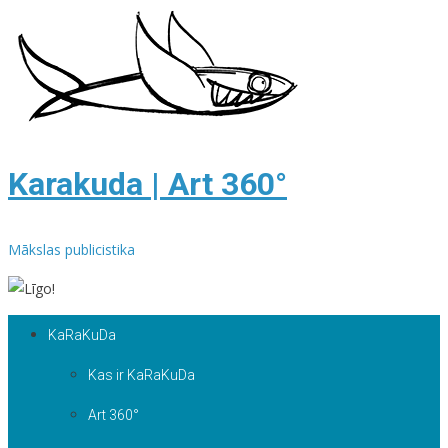
Skip
to
content
Karakuda | Art 360°
Mākslas publicistika
KaRaKuDa
Kas ir KaRaKuDa
Art 360°