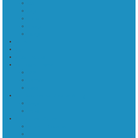
ASV
Āzija
Eiropa
Krievija
Latvija
Saturs
Sign Up
Ziņas | Politika
Ka | Kadrs • Frame
360º
Īsfilmas
Video
Ra | Rakstniecība • Creative Writing
Dzeja
Proza
Ku | Kultūra • Culture
Forumi | Diskusijas
Impulsi