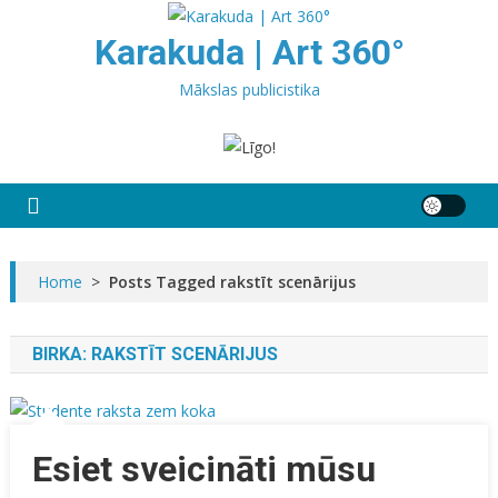
Skip
to
Karakuda | Art 360°
content
Mākslas publicistika
Home
>
Posts Tagged rakstīt scenārijus
BIRKA:
RAKSTĪT SCENĀRIJUS
Esiet sveicināti mūsu