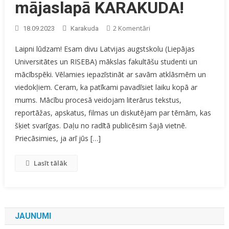
mājaslapā KARAKUDA!
Pievienoti
2 Komentāri
18.09.2023
Karakuda
Esiet
Laipni lūdzam! Esam divu Latvijas augstskolu (Liepājas
Sveicināti
Universitātes un RISEBA) mākslas fakultāšu studenti un
Mūsu
mācībspēki. Vēlamies iepazīstināt ar savām atklāsmēm un
Mājaslapā
KARAKUDA!
viedokļiem. Ceram, ka patīkami pavadīsiet laiku kopā ar
mums. Mācību procesā veidojam literārus tekstus,
reportāžas, apskatus, filmas un diskutējam par tēmām, kas
šķiet svarīgas. Daļu no radītā publicēsim šajā vietnē.
Priecāsimies, ja arī jūs […]
Lasīt tālāk
JAUNUMI