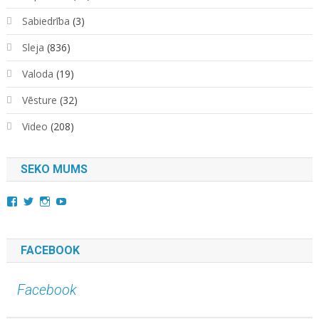
Sabiedrība
(3)
Sleja
(836)
Valoda
(19)
Vēsture
(32)
Video
(208)
SEKO MUMS
View
View
View
YouTube
kara.kuda.10’s
@karakuda360’s
karakuda360’s
profile
profile
profile
on
on
on
Facebook
Twitter
Instagram
FACEBOOK
Facebook