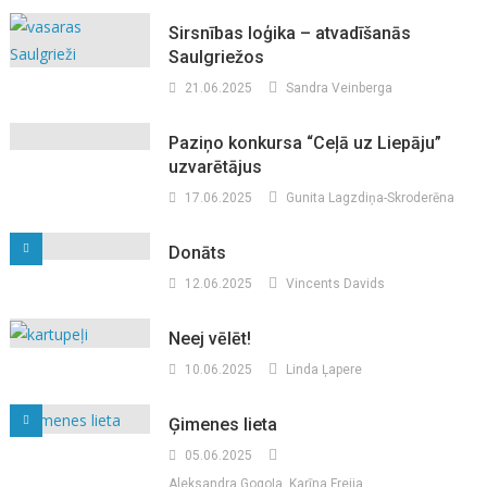
Sirsnības loģika – atvadīšanās
Saulgriežos
21.06.2025
Sandra Veinberga
Paziņo konkursa “Ceļā uz Liepāju”
uzvarētājus
17.06.2025
Gunita Lagzdiņa-Skroderēna
Donāts
12.06.2025
Vincents Davids
Neej vēlēt!
10.06.2025
Linda Ļapere
Ģimenes lieta
05.06.2025
Aleksandra Gogoļa, Karīna Freija