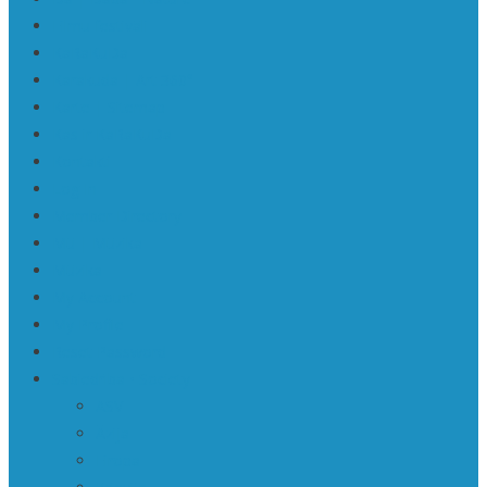
Filmu festivāli
KaRaKuDa
Karakuda | Art 360°
Karte | Sitemap
Kas ir KaRaKuDa
Kontakti
Log In
Member Directory
Mū | Mūzika
Mūzika
My Account
My Profile
Reset Password
Sabiedrība • Society
ASV
Āzija
Eiropa