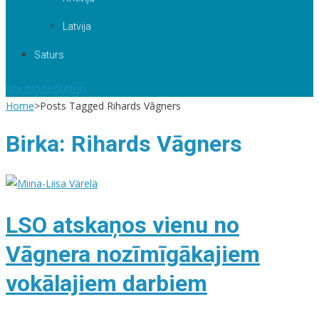
Latvija
Saturs
site mode button
Home
>
Posts Tagged Rihards Vāgners
Birka:
Rihards Vāgners
LSO atskaņos vienu no
Vāgnera nozīmīgākajiem
vokālajiem darbiem