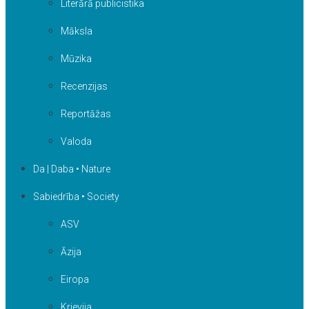
Literārā publicistika
Māksla
Mūzika
Recenzijas
Reportāžas
Valoda
Da | Daba • Nature
Sabiedrība • Society
ASV
Āzija
Eiropa
Krievija