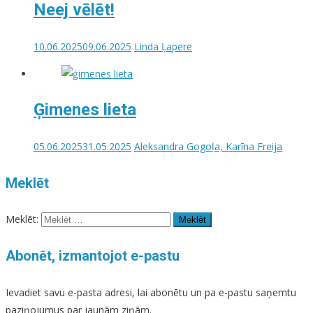
Neej vēlēt!
10.06.2025
09.06.2025
Linda Ļapere
Ģimenes lieta
05.06.2025
31.05.2025
Aleksandra Gogoļa, Karīna Freija
Meklēt
Meklēt:
Abonēt, izmantojot e-pastu
Ievadiet savu e-pasta adresi, lai abonētu un pa e-pastu saņemtu
paziņojumus par jaunām ziņām.