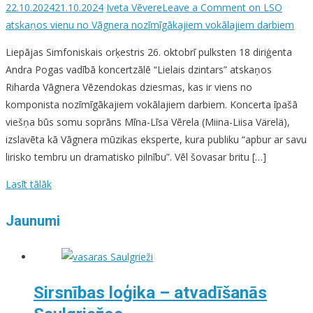
22.10.2024
21.10.2024
Iveta Vēvere
Leave a Comment
on LSO
atskaņos vienu no Vāgnera nozīmīgākajiem vokālajiem darbiem
Liepājas Simfoniskais orķestris 26. oktobrī pulksten 18 diriģenta
Andra Pogas vadībā koncertzālē “Lielais dzintars” atskaņos
Riharda Vāgnera Vēzendokas dziesmas, kas ir viens no
komponista nozīmīgākajiem vokālajiem darbiem. Koncerta īpašā
viešņa būs somu soprāns Mīna-Līsa Vērela (Miina-Liisa Värelä),
izslavēta kā Vāgnera mūzikas eksperte, kura publiku “apbur ar savu
lirisko tembru un dramatisko pilnību”. Vēl šovasar britu […]
Lasīt tālāk
Jaunumi
Sirsnības loģika – atvadīšanās