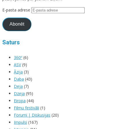
E-pasta adrese
Abonēt
Saturs
360º
(6)
ASV
(9)
Āzija
(3)
Daba
(43)
Deja
(7)
Dzeja
(95)
Eiropa
(44)
Filmu festivāli
(1)
Forumi | Diskusijas
(20)
Impulsi
(167)