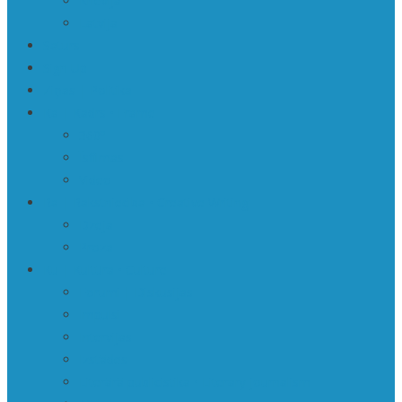
Krievija
Latvija
Saturs
Sign Up
Ziņas | Politika
Ka | Kadrs • Frame
360º
Īsfilmas
Video
Ra | Rakstniecība • Creative Writing
Dzeja
Proza
Ku | Kultūra • Culture
Forumi | Diskusijas
Impulsi
Intervijas
Izstādes
Literārā publicistika • Literary journalism