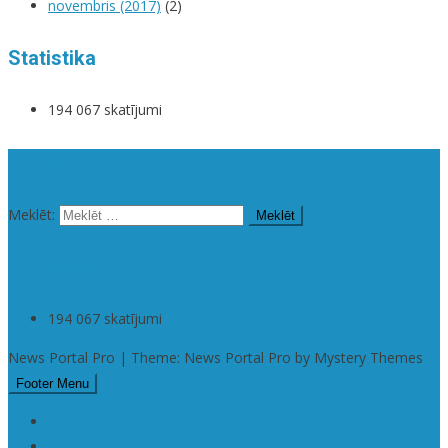
novembris (2017)
(2)
Statistika
194 067 skatījumi
Meklēt
Meklēt:
Statistika
194 067 skatījumi
News Portal Pro | Theme: News Portal Pro by Mystery Themes
Footer Menu
Checkout
Da | Daba • Nature