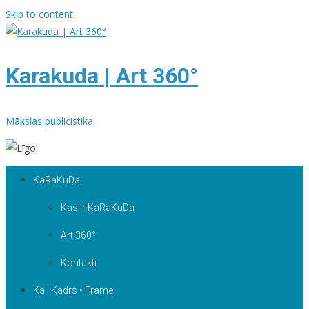
Skip to content
Karakuda | Art 360°
Mākslas publicistika
KaRaKuDa
Kas ir KaRaKuDa
Art 360°
Kontakti
Ka | Kadrs • Frame