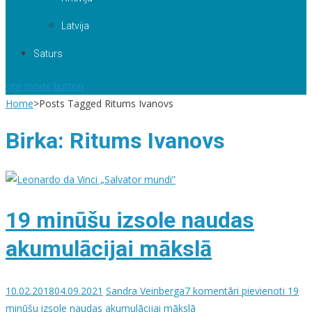
Latvija
Saturs
site mode button
Home
>
Posts Tagged Ritums Ivanovs
Birka:
Ritums Ivanovs
19 minūšu izsole naudas
akumulācijai mākslā
10.02.2018
04.09.2021
Sandra Veinberga
7 komentāri
pievienoti 19
minūšu izsole naudas akumulācijai mākslā