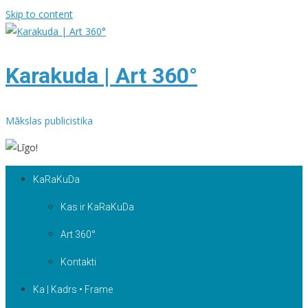
Skip to content
Karakuda | Art 360°
Mākslas publicistika
KaRaKuDa
Kas ir KaRaKuDa
Art 360°
Kontakti
Ka | Kadrs • Frame