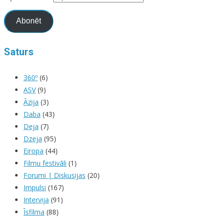
Abonēt
Saturs
360º
(6)
ASV
(9)
Āzija
(3)
Daba
(43)
Deja
(7)
Dzeja
(95)
Eiropa
(44)
Filmu festivāli
(1)
Forumi | Diskusijas
(20)
Impulsi
(167)
Intervija
(91)
Īsfilma
(88)