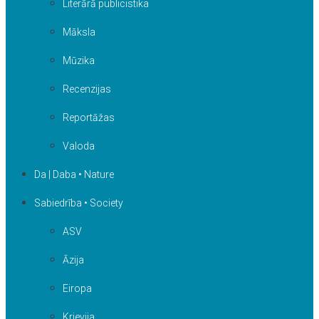
Literārā publicistika
Māksla
Mūzika
Recenzijas
Reportāžas
Valoda
Da | Daba • Nature
Sabiedrība • Society
ASV
Āzija
Eiropa
Krievija