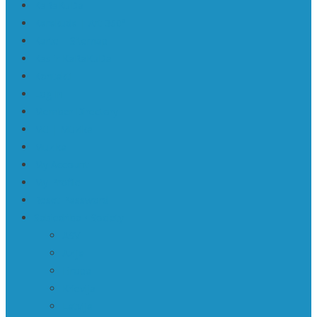
KaRaKuDa
Karakuda | Art 360°
Karte | Sitemap
Kas ir KaRaKuDa
Kontakti
Log In
Member Directory
Mū | Mūzika
Mūzika
My Account
My Profile
Reset Password
Sabiedrība • Society
ASV
Āzija
Eiropa
Krievija
Latvija