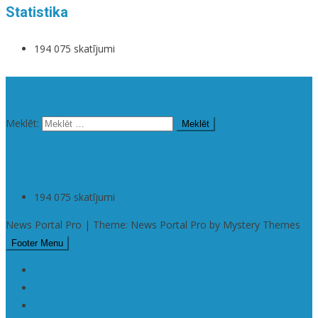
Statistika
194 075 skatījumi
Meklēt
Meklēt:
Statistika
194 075 skatījumi
News Portal Pro | Theme: News Portal Pro by Mystery Themes
Footer Menu
Checkout
Da | Daba • Nature
Filmu festivāli