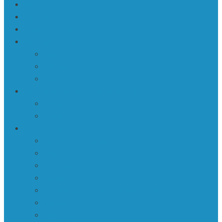
Saturs
Sign Up
Ziņas | Politika
Ka | Kadrs • Frame
360º
Īsfilmas
Video
Ra | Rakstniecība • Creative Writing
Dzeja
Proza
Ku | Kultūra • Culture
Forumi | Diskusijas
Impulsi
Intervijas
Izstādes
Literārā publicistika • Literary journalism
Māksla
Recenzijas