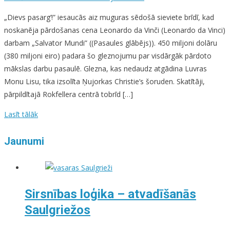
„Dievs pasarg’!” iesaucās aiz muguras sēdošā sieviete brīdī, kad
noskanēja pārdošanas cena Leonardo da Vinči (Leonardo da Vinci)
darbam „Salvator Mundi” ((Pasaules glābējs)). 450 miljoni dolāru
(380 miljoni eiro) padara šo gleznojumu par visdārgāk pārdoto
mākslas darbu pasaulē. Glezna, kas nedaudz atgādina Luvras
Monu Lisu, tika izsolīta Ņujorkas Christie’s šoruden. Skatītāji,
pārpildītajā Rokfellera centrā tobrīd […]
Lasīt tālāk
Jaunumi
Sirsnības loģika – atvadīšanās
Saulgriežos