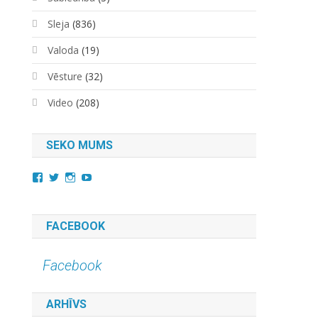
Sleja
(836)
Valoda
(19)
Vēsture
(32)
Video
(208)
SEKO MUMS
View
View
View
YouTube
kara.kuda.10’s
@karakuda360’s
karakuda360’s
profile
profile
profile
on
on
on
Facebook
Twitter
Instagram
FACEBOOK
Facebook
ARHĪVS