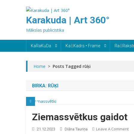
Skip
to
Karakuda | Art 360°
content
Mākslas publicistika
KaRaKuDa
Ka | Kadrs • Frame
Ra | Rakst
Home
>
Posts Tagged rūķi
BIRKA:
RŪĶI
Ziemassvētkus gaidot
On
Leave A Comment
21.12.2023
Diāna Tauriņa