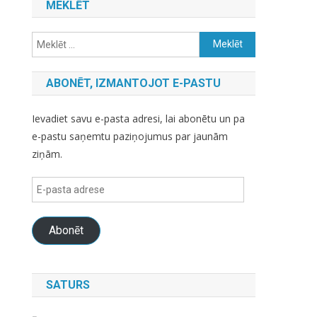
MEKLĒT
Meklēt:
ABONĒT, IZMANTOJOT E-PASTU
Ievadiet savu e-pasta adresi, lai abonētu un pa
e-pastu saņemtu paziņojumus par jaunām
ziņām.
E-
pasta
adrese
Abonēt
SATURS