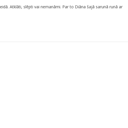
emassvētkus
idā. Atklāti, slēpti vai nemanāmi. Par to Diāna šajā sarunā runā ar
idot