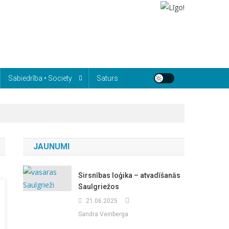
Sabiedrība • Society
Saturs
JAUNUMI
Sirsnības loģika – atvadīšanās
Saulgriežos
21.06.2025
Sandra Veinberga