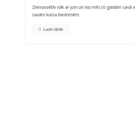
Zi
Ziemasvētki nāk ar joni un visi mēs to gaidām savā ve
Ga
savām kursa biedrenēm.
Lasīt tālāk