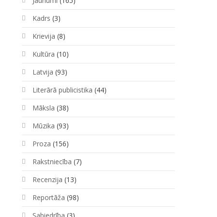
Jaunumi
(165)
Kadrs
(3)
Krievija
(8)
Kultūra
(10)
Latvija
(93)
Literārā publicistika
(44)
Māksla
(38)
Mūzika
(93)
Proza
(156)
Rakstniecība
(7)
Recenzija
(13)
Reportāža
(98)
Sabiedrība
(3)