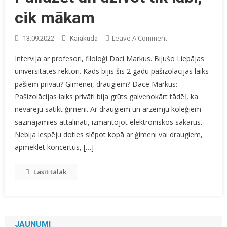
cik mākam
On
Leave A Comment
13.09.2022
Karakuda
Palīdzēt
Intervija ar profesori, filoloģi Daci Markus. Bijušo Liepājas
Un
universitātes rektori. Kāds bijis šis 2 gadu pašizolācijas laiks
Dzīvot
pašiem privāti? Ģimenei, draugiem? Dace Markus:
Tik
Labi,
Pašizolācijas laiks privāti bija grūts galvenokārt tādēļ, ka
Cik
nevarēju satikt ģimeni. Ar draugiem un ārzemju kolēģiem
Mākam
sazinājāmies attālināti, izmantojot elektroniskos sakarus.
Nebija iespēju doties slēpot kopā ar ģimeni vai draugiem,
apmeklēt koncertus, […]
Lasīt tālāk
JAUNUMI