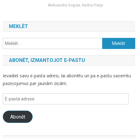
Aleksandra Gogoļa, Karīna Freija
MEKLĒT
Meklēt:
ABONĒT, IZMANTOJOT E-PASTU
Ievadiet savu e-pasta adresi, lai abonētu un pa e-pastu saņemtu
paziņojumus par jaunām ziņām.
E-
pasta
adrese
Abonēt