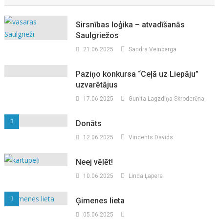
Sirsnības loģika – atvadīšanās
Saulgriežos
21.06.2025
Sandra Veinberga
Paziņo konkursa “Ceļā uz Liepāju”
uzvarētājus
17.06.2025
Gunita Lagzdiņa-Skroderēna
Donāts
12.06.2025
Vincents Davids
Neej vēlēt!
10.06.2025
Linda Ļapere
Ģimenes lieta
05.06.2025