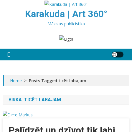
Skip
to
Karakuda | Art 360°
content
Mākslas publicistika
Home
>
Posts Tagged ticēt labajam
BIRKA:
TICĒT LABAJAM
Palīdzēt un dzīvot tik labi,