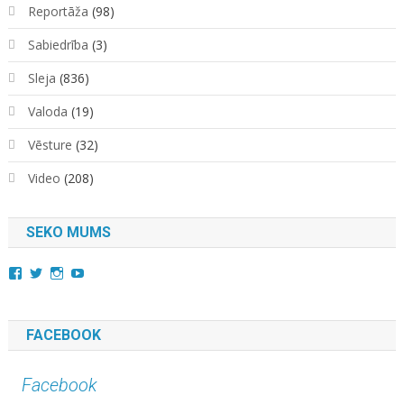
Reportāža
(98)
Sabiedrība
(3)
Sleja
(836)
Valoda
(19)
Vēsture
(32)
Video
(208)
SEKO MUMS
View
View
View
YouTube
kara.kuda.10’s
@karakuda360’s
karakuda360’s
profile
profile
profile
on
on
on
Facebook
Twitter
Instagram
FACEBOOK
Facebook