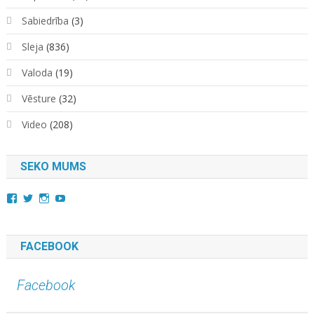
Sabiedrība
(3)
Sleja
(836)
Valoda
(19)
Vēsture
(32)
Video
(208)
SEKO MUMS
View
View
View
YouTube
kara.kuda.10’s
@karakuda360’s
karakuda360’s
profile
profile
profile
on
on
on
Facebook
Twitter
Instagram
FACEBOOK
Facebook