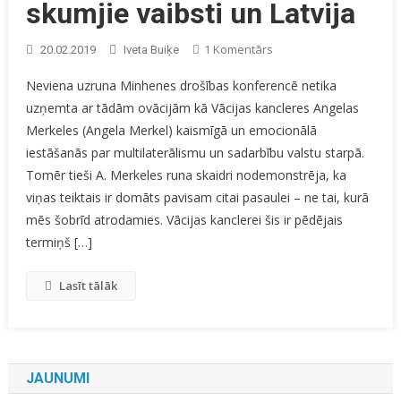
skumjie vaibsti un Latvija
Pievienots
1 Komentārs
20.02.2019
Iveta Buiķe
Minhenes
Neviena uzruna Minhenes drošības konferencē netika
Konferences
uzņemta ar tādām ovācijām kā Vācijas kancleres Angelas
Skumjie
Merkeles (Angela Merkel) kaismīgā un emocionālā
Vaibsti
Un
iestāšanās par multilaterālismu un sadarbību valstu starpā.
Latvija
Tomēr tieši A. Merkeles runa skaidri nodemonstrēja, ka
viņas teiktais ir domāts pavisam citai pasaulei – ne tai, kurā
mēs šobrīd atrodamies. Vācijas kanclerei šis ir pēdējais
termiņš […]
Lasīt tālāk
JAUNUMI