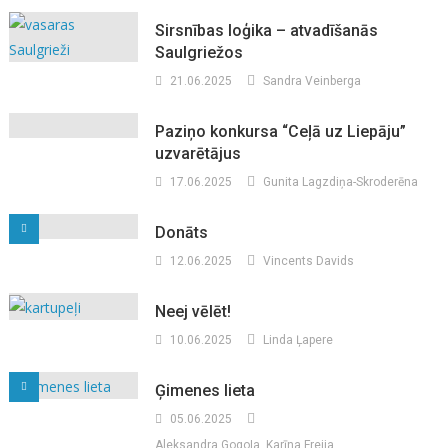
Sirsnības loģika – atvadīšanās
Saulgriežos
21.06.2025
Sandra Veinberga
Paziņo konkursa “Ceļā uz Liepāju”
uzvarētājus
17.06.2025
Gunita Lagzdiņa-Skroderēna
Donāts
12.06.2025
Vincents Davids
Neej vēlēt!
10.06.2025
Linda Ļapere
Ģimenes lieta
05.06.2025
Aleksandra Gogoļa, Karīna Freija