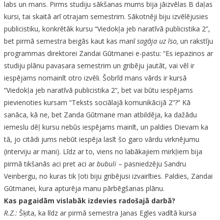
labs un mans. Pirms studiju sākšanas mums bija jāizvēlas B daļas
kursi, tai skaitā arī otrajam semestrim. Sākotnēji biju izvēlējusies
publicistiku, konkrētāk kursu “Viedokļa jeb naratīvā publicistika 2”,
bet pirmā semestra beigās kaut kas manī
sagāja uz īso,
un rakstīju
programmas direktorei Zandai Gūtmanei e-pastu: “Es iepazinos ar
studiju plānu pavasara semestrim un gribēju jautāt, vai vēl ir
iespējams nomainīt otro izvēli. Šobrīd mans vārds ir kursā
“Viedokļa jeb naratīvā publicistika 2”, bet vai būtu iespējams
pievienoties kursam “Teksts sociālajā komunikācijā 2”?” Kā
sanāca, kā ne, bet Zanda Gūtmane man atbildēja, ka dažādu
iemeslu dēļ kursu nebūs iespējams mainīt, un paldies Dievam ka
tā, jo citādi jums nebūt iespēja lasīt šo garo vārdu virknējumu
(interviju ar mani). Līdz ar to, viens no labākajiem mirkļiem bija
pirmā tikšanās aci pret aci ar
bubuli
– pasniedzēju Sandru
Veinbergu, no kuras tik ļoti biju gribējusi izvairīties. Paldies, Zandai
Gūtmanei, kura apturēja manu pārbēgšanas plānu.
Kas pagaidām vislabāk izdevies radošajā darbā?
R.Z.:
Šķita, ka līdz ar pirmā semestra Janas Egles vadītā kursa