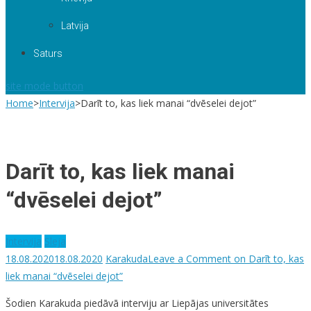
Latvija
Saturs
site mode button
Home
>
Intervija
>
Darīt to, kas liek manai “dvēselei dejot”
Darīt to, kas liek manai
“dvēselei dejot”
Intervija
Sleja
18.08.2020
18.08.2020
Karakuda
Leave a Comment
on Darīt to, kas
liek manai “dvēselei dejot”
Šodien Karakuda piedāvā interviju ar Liepājas universitātes