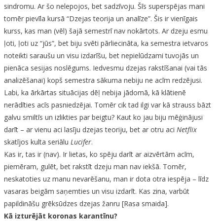
sindromu. Ar šo nelepojos, bet sadzīvoju. Šīs superspējas mani
tomēr pievīla kursā “Dzejas teorija un analīze”. Šis ir vienīgais
kurss, kas man (vēl) šajā semestrī nav nokārtots. Ar dzeju esmu
ļoti, ļoti uz “jūs”, bet biju svēti pārliecināta, ka semestra ietvaros
noteikti saraušu un visu izdarīšu, bet nepielūdzami tuvojās un
pienāca sesijas noslēgums. Iedvesmu dzejas rakstīšanai (vai tās
analizēšanai) kopš semestra sākuma nebiju ne acīm redzējusi.
Labi, ka ārkārtas situācijas dēļ nebija jādomā, kā klātienē
nerādīties acīs pasniedzējai. Tomēr cik tad ilgi var kā strauss bāzt
galvu smiltīs un izlikties par beigtu? Kaut ko jau biju mēģinājusi
darīt – ar vienu aci lasīju dzejas teoriju, bet ar otru aci
Netflix
skatījos kulta seriālu
Lucifer
.
Kas ir, tas ir (nav). Ir lietas, ko spēju darīt ar aizvērtām acīm,
piemēram, gulēt, bet rakstīt dzeju man nav iekšā. Tomēr,
neskatoties uz manu nevarēšanu, man ir dota otra iespēja – līdz
vasaras beigām saņemties un visu izdarīt. Kas zina, varbūt
papildināšu grēksūdzes dzejas žanru [Rasa smaida].
Kā izturējāt koronas karantīnu?