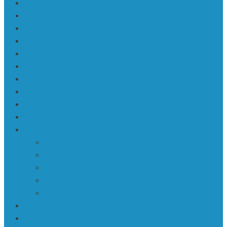
Karte | Sitemap
Kas ir KaRaKuDa
Kontakti
Log In
Member Directory
Mū | Mūzika
Mūzika
My Account
My Profile
Reset Password
Sabiedrība • Society
ASV
Āzija
Eiropa
Krievija
Latvija
Saturs
Sign Up