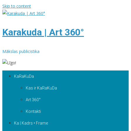
Skip to content
Karakuda | Art 360°
Mākslas publicistika
KaRaKuDa
Kas ir KaRaKuDa
Art 360°
Kontakti
Ka | Kadrs • Frame