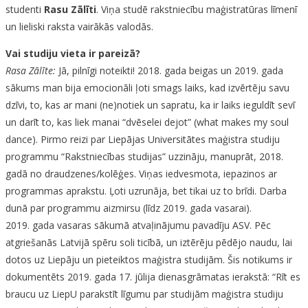
studenti
Rasu Zālīti
. Viņa studē rakstniecību maģistratūras līmenī
un lieliski raksta vairākās valodās.
Vai studiju vieta ir pareizā?
Rasa Zālīte:
Jā, pilnīgi noteikti! 2018. gada beigas un 2019. gada
sākums man bija emocionāli ļoti smags laiks, kad izvērtēju savu
dzīvi, to, kas ar mani (ne)notiek un sapratu, ka ir laiks ieguldīt sevī
un darīt to, kas liek manai “dvēselei dejot” (what makes my soul
dance). Pirmo reizi par Liepājas Universitātes maģistra studiju
programmu “Rakstniecības studijas” uzzināju, manuprāt, 2018.
gadā no draudzenes/kolēģes. Viņas iedvesmota, iepazinos ar
programmas aprakstu. Ļoti uzrunāja, bet tikai uz to brīdi. Darba
dunā par programmu aizmirsu (līdz 2019. gada vasarai).
2019. gada vasaras sākumā atvaļinājumu pavadīju ASV. Pēc
atgriešanās Latvijā spēru soli ticībā, un iztērēju pēdējo naudu, lai
dotos uz Liepāju un pieteiktos maģistra studijām. Šis notikums ir
dokumentēts 2019. gada 17. jūlija dienasgrāmatas ierakstā: “Rīt es
braucu uz LiepU parakstīt līgumu par studijām maģistra studiju