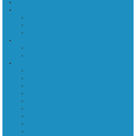
Ziņas | Politika
Ka | Kadrs • Frame
360º
Īsfilmas
Video
Ra | Rakstniecība • Creative Writing
Dzeja
Proza
Ku | Kultūra • Culture
Forumi | Diskusijas
Impulsi
Intervijas
Izstādes
Literārā publicistika • Literary journalism
Māksla
Recenzijas
Reportāžas
Valoda