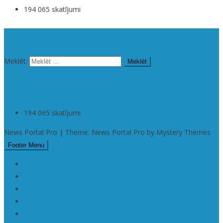
194 065 skatījumi
Meklēt
Meklēt:
Statistika
194 065 skatījumi
News Portal Pro | Theme: News Portal Pro by Mystery Themes
Footer Menu
Checkout
Da | Daba • Nature
Filmu festivāli
KaRaKuDa
Karakuda | Art 360°