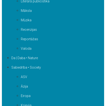
Literārā publicistika
Māksla
Mūzika
Recenzijas
Reportāžas
Valoda
Da | Daba • Nature
Sabiedrība • Society
ASV
Āzija
Eiropa
Krievija