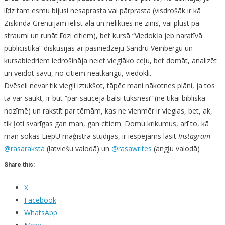
līdz tam esmu bijusi nesaprasta vai pārprasta
(visdrošāk ir kā
Zīskinda Grenuijam ielīst alā un nelikties ne zinis, vai plūst pa
straumi un runāt līdzi citiem), bet kursā “Viedokļa jeb naratīvā
publicistika” diskusijas ar pasniedzēju Sandru Veinbergu un
kursabiedriem iedrošināja neiet vieglāko ceļu, bet domāt, analizēt
un veidot savu, no citiem neatkarīgu, viedokli.
Dvēseli nevar tik viegli iztukšot, tāpēc mani nākotnes plāni, ja tos
tā var saukt, ir būt “par saucēja balsi tuksnesī” (ne tikai bibliskā
nozīmē) un rakstīt par tēmām, kas ne vienmēr ir vieglas, bet, ak,
tik ļoti svarīgas gan man, gan citiem. Domu krikumus, arī to, kā
man sokas LiepU maģistra studijās, ir iespējams lasīt
Instagram
@rasaraksta
(latviešu valodā) un
@rasawrites
(angļu valodā)
Share this:
X
Facebook
WhatsApp