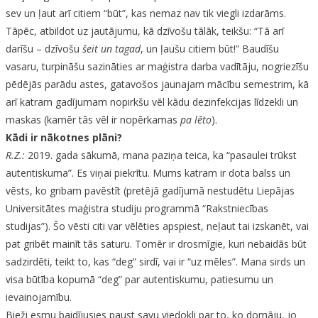
sev un ļaut arī citiem “būt”, kas nemaz nav tik viegli izdarāms.
Tāpēc, atbildot uz jautājumu, kā dzīvošu tālāk, teikšu: “Tā arī
darīšu – dzīvošu
šeit un tagad
, un ļaušu citiem būt!”
B
audīšu
vasaru, turpināšu sazināties ar maģistra darba vadītāju, nogriezīšu
pēdējās parādu astes, gatavošos jaunajam mācību semestrim, kā
arī katram gadījumam nopirkšu vēl kādu dezinfekcijas līdzekli un
maskas (kamēr tās vēl ir nopērkamas
pa lēto
).
Kādi ir nākotnes plāni?
R.Z.:
2019. gada sākumā, mana paziņa teica, ka “pasaulei trūkst
autentiskuma”. Es viņai piekrītu. Mums katram ir dota balss un
vēsts, ko gribam pavēstīt (pretējā gadījumā nestudētu Liepājas
Universitātes maģistra studiju programmā “Rakstniecības
studijas”). Šo vēsti citi var vēlēties apspiest, neļaut tai izskanēt, vai
pat gribēt mainīt tās saturu. Tomēr ir drosmīgie, kuri nebaidās būt
sadzirdēti, teikt to, kas “deg” sirdī, vai ir “uz mēles”. Mana sirds un
visa būtība kopumā “deg” par autentiskumu, patiesumu un
ievainojamību.
Bieži esmu baidījusies paust savu viedokli par to, ko domāju, jo