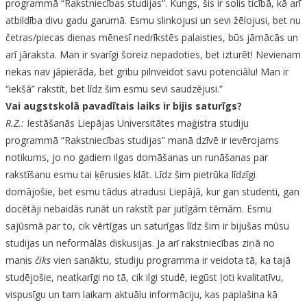
programmā “Rakstniecības studijas”. Kungs, šis ir solis ticībā, kā arī
atbildība divu gadu garumā. Esmu slinkojusi un sevi žēlojusi, bet nu
četras/piecas dienas mēnesī nedrīkstēs palaisties, būs jāmācās un
arī jāraksta. Man ir svarīgi šoreiz nepadoties, bet izturēt! Nevienam
nekas nav jāpierāda, bet gribu pilnveidot savu potenciālu! Man ir
“iekšā” rakstīt, bet līdz šim esmu sevi saudzējusi.”
Vai augstskolā pavadītais laiks ir bijis saturīgs?
R.Z.:
Iestāšanās Liepājas Universitātes maģistra studiju
programmā “Rakstniecības studijas” manā dzīvē ir ievērojams
notikums, jo no gadiem ilgas domāšanas un runāšanas par
rakstīšanu esmu tai ķērusies klāt. Līdz šim pietrūka līdzīgi
domājošie, bet esmu tādus atradusi Liepājā, kur gan studenti, gan
docētāji nebaidās runāt un rakstīt par jutīgām tēmām. Esmu
sajūsmā par to, cik vērtīgas un saturīgas līdz šim ir bijušas mūsu
studijas un
neformālās diskusijas
.
Ja arī rakstniecības ziņā no
manis
čiks
vien sanāktu, studiju programma ir veidota tā, ka tajā
studējošie, neatkarīgi no tā, cik ilgi studē, iegūst ļoti kvalitatīvu,
vispusīgu un tam laikam aktuālu informāciju, kas paplašina kā