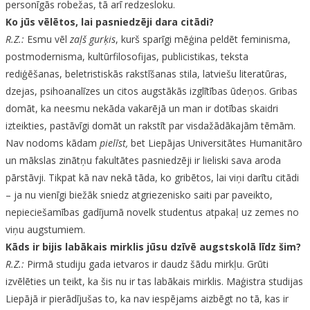
personīgās robežas, tā arī redzesloku.
Ko jūs vēlētos, lai pasniedzēji dara citādi?
R.Z.:
Esmu vēl
zaļš gurķis
, kurš sparīgi mēģina peldēt feminisma,
postmodernisma, kultūrfilosofijas, publicistikas, teksta
rediģēšanas, beletristiskās rakstīšanas stila, latviešu literatūras,
dzejas, psihoanalīzes un citos augstākās izglītības ūdeņos. Gribas
domāt, ka neesmu nekāda vakarējā un man ir dotības skaidri
izteikties, pastāvīgi domāt un rakstīt par visdažādākajām tēmām.
Nav nodoms kādam
pielīst,
bet Liepājas Universitātes Humanitāro
un mākslas zinātņu fakultātes pasniedzēji ir lieliski sava aroda
pārstāvji. Tikpat kā nav nekā tāda, ko gribētos, lai viņi darītu citādi
– ja nu vienīgi biežāk sniedz atgriezenisko saiti par paveikto,
nepieciešamības gadījumā novelk studentus atpakaļ uz zemes no
viņu augstumiem.
Kāds ir bijis labākais mirklis jūsu dzīvē augstskolā līdz šim?
R.Z.:
Pirmā studiju gada ietvaros ir daudz šādu mirkļu. Grūti
izvēlēties un teikt, ka šis nu ir tas labākais mirklis. Maģistra studijas
Liepājā ir pierādījušas to, ka nav iespējams aizbēgt no tā, kas ir