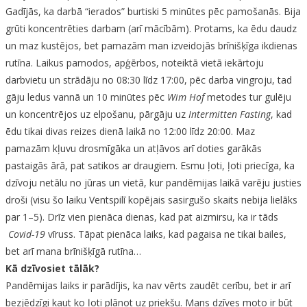
Gadījās, ka darbā “ierados” burtiski 5 minūtes pēc pamošanās. Bija
grūti koncentrēties darbam (arī mācībām). Protams, ka ēdu daudz
un maz kustējos, bet pamazām man izveidojās brīnišķīga ikdienas
rutīna. Laikus pamodos, apģērbos, noteiktā vietā iekārtoju
darbvietu un strādāju no 08:30 līdz 17:00, pēc darba vingroju, tad
gāju ledus vannā un 10 minūtes pēc
Wim Hof
metodes tur gulēju
un koncentrējos uz elpošanu, pārgāju uz
Intermitten Fasting
, kad
ēdu tikai divas reizes dienā laikā no 12:00 līdz 20:00. Maz
pamazām kļuvu drosmīgāka un atļāvos arī doties garākās
pastaigās ārā, pat satikos ar draugiem. Esmu ļoti, ļoti priecīga, ka
dzīvoju netālu no jūras un vietā, kur pandēmijas laikā varēju justies
droši (visu šo laiku Ventspilī kopējais sasirgušo skaits nebija lielāks
par 1–5). Drīz vien pienāca dienas, kad pat aizmirsu, ka ir tāds
Covid-19
vīruss. Tāpat pienāca laiks, kad pagaisa ne tikai bailes,
bet arī mana brīnišķīgā rutīna…
Kā dzīvosiet tālāk?
Pandēmijas laiks ir parādījis, ka nav vērts zaudēt cerību, bet ir arī
bezjēdzīgi kaut ko ļoti plānot uz priekšu. Mans dzīves moto ir būt