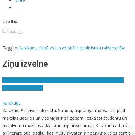
More
Like this:
Loading…
Tagged
Karakuda
Liepājas Universitāte
publicistika
rakstniecība
Ziņu izvēlne
Dzejas konkursā „Karantīnas lirika 2020“ šogad uzvarēja Dace
Tukšuma meklējumā
Karakuda
Karakuda* ir zivs. Izdomāta. Strauja, asprātīga, radoša. Tā peld
mākslas ūdeņos un viss viņai ir pa zobam. Ieskaitot studentu un
absolventu mākslas atklājumu uzplaiksnījumus. Karakuda atbalsta
arī literāro publicistiku, kas mūsu akvatorijā noenkurojusies centrā.