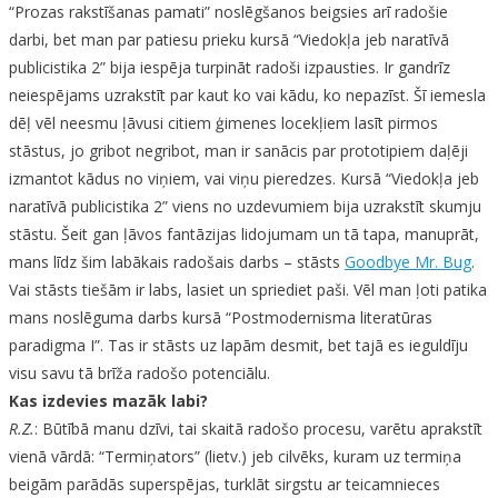
“Prozas rakstīšanas pamati” noslēgšanos beigsies arī radošie
darbi, bet man par patiesu prieku kursā “Viedokļa jeb naratīvā
publicistika 2” bija iespēja turpināt radoši izpausties. Ir gandrīz
neiespējams uzrakstīt par kaut ko vai kādu, ko nepazīst. Šī iemesla
dēļ vēl neesmu ļāvusi citiem ģimenes locekļiem lasīt pirmos
stāstus, jo gribot negribot, man ir sanācis par prototipiem daļēji
izmantot kādus no viņiem, vai viņu pieredzes. Kursā “Viedokļa jeb
naratīvā publicistika 2” viens no uzdevumiem bija uzrakstīt skumju
stāstu. Šeit gan ļāvos fantāzijas lidojumam un tā tapa, manuprāt,
mans līdz šim labākais radošais darbs – stāsts
Goodbye Mr. Bug
.
Vai stāsts tiešām ir labs, lasiet un spriediet paši. Vēl man ļoti patika
mans noslēguma darbs kursā “Postmodernisma literatūras
paradigma I”. Tas ir stāsts uz lapām desmit, bet tajā es ieguldīju
visu savu tā brīža radošo potenciālu
.
Kas izdevies mazāk labi?
R.Z.
: Būtībā manu dzīvi, tai skaitā radošo procesu, varētu aprakstīt
vienā vārdā: “Termiņators” (lietv.) jeb cilvēks, kuram uz termiņa
beigām parādās superspējas, turklāt sirgstu ar teicamnieces