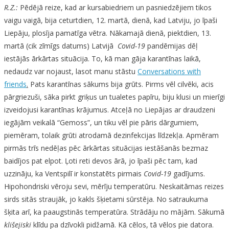
R.Z.:
Pēdējā reize, kad ar kursabiedriem un pasniedzējiem tikos
vaigu vaigā, bija ceturtdien, 12. martā, dienā, kad Latviju, jo īpaši
Liepāju, plosīja pamatīga vētra. Nākamajā dienā, piektdien, 13.
martā (cik zīmīgs datums) Latvijā
Covid-19
pandēmijas dēļ
iestājās ārkārtas situācija. To, kā man gāja karantīnas laikā,
nedaudz var nojaust, lasot manu stāstu
Conversations with
friends
.
Pats karantīnas sākums bija grūts. Pirms vēl cilvēki, acis
pārgriezuši, sāka pirkt griķus un tualetes papīru, biju klusi un mierīgi
izveidojusi karantīnas krājumus. Atceļā no Liepājas ar draudzeni
iegājām veikalā “Gemoss”, un tiku vēl pie pāris dārgumiem,
piemēram, tolaik grūti atrodamā dezinfekcijas līdzekļa. Apmēram
pirmās trīs nedēļas pēc ārkārtas situācijas iestāšanās bezmaz
baidījos pat elpot. Ļoti reti devos ārā, jo īpaši pēc tam, kad
uzzināju, ka Ventspilī ir konstatēts pirmais
Covid-19
gadījums.
Hipohondriski vēroju sevi, mērīju temperatūru. Neskaitāmas reizes
sirds sitās straujāk, jo kakls šķietami sūrstēja. No satraukuma
šķita arī, ka paaugstinās temperatūra. Strādāju no mājām. Sākumā
klišejiski
klīdu pa dzīvokli pidžamā. Kā cēlos, tā vēlos pie datora.