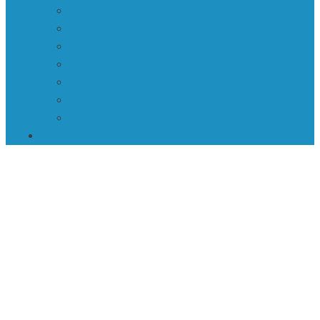
Intervijas
Izstādes
Literārā publicistika • Literary journalism
Māksla
Recenzijas
Reportāžas
Valoda
Kā kino gatavo mūs karam