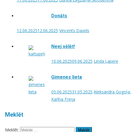
Donāts
12.06.2025
12.06.2025
Vincents Davids
Neej vēlēt!
10.06.2025
09.06.2025
Linda Ļapere
Ģimenes lieta
05.06.2025
31.05.2025
Aleksandra Gogoļa,
Karīna Freija
Meklēt
Meklēt: