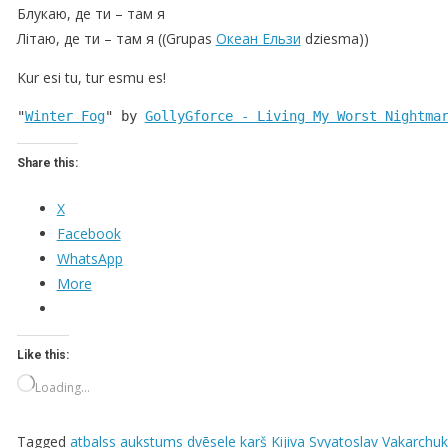
Блукаю, де ти – там я
Літаю, де ти – там я ((Grupas
Океан Ельзи
dziesma))
Kur esi tu, tur esmu es!
"
Winter Fog
" by 
GollyGforce - Living My Worst Nightma
Share this:
X
Facebook
WhatsApp
More
Like this:
Loading…
Tagged
atbalss
aukstums
dvēsele
karš
Kijiva
Svyatoslav Vakarchuk