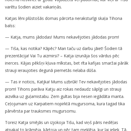
varētu šodien aiziet vakariņās.
Katjas lēni plūstošās domas pārcirta neraksturīgi skaļa Tihona
balss:
— Katja, mums jādodas! Mums nekavējoties jādodas prom!
— Tiša, kas notika? Kāpēc? Man taču uz darbu jāiet! Šodien tā
prezentācija! Vai Tu aizmirsi? – Katja izrunāja šos vārdus pēc
inerces. Kājas pēkšņi kļuva mīkstas, bet rīta kafijas smaržai pārāk
strauji ieraujoties degunā piemetās nelaba dūša.
— Tas ir noticis, Katjka! Mums uzbrūk! Tev nekavējoties jādodas
prom! Tihons parāva Katju aiz rokas nedaudz sāpīgi un strauji
aizvilka uz guļamistabu. Zem gultas bija nesen iegādāta manta.
Ceļojumam uz Karpatiem nopirktā mugursoma, kura tagad tika
pārvērsta par trauksmes mugursomu.
Toreiz Katja smējās un izjokoja Tišu, kad viņš pāris nedēļas
atpakaļ to krāmēja, kārtoja un pēc tam meklēja, kur lai ieliek. Tā,