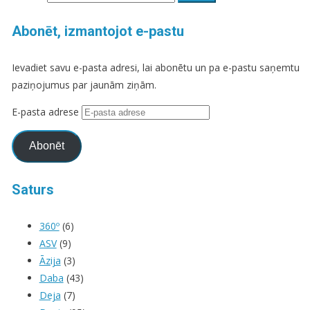
Abonēt, izmantojot e-pastu
Ievadiet savu e-pasta adresi, lai abonētu un pa e-pastu saņemtu
paziņojumus par jaunām ziņām.
E-pasta adrese
Abonēt
Saturs
360º
(6)
ASV
(9)
Āzija
(3)
Daba
(43)
Deja
(7)