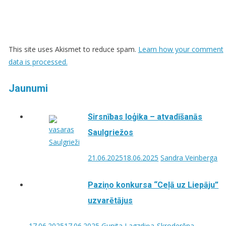
This site uses Akismet to reduce spam.
Learn how your comment
data is processed.
Jaunumi
Sirsnības loģika – atvadīšanās
Saulgriežos
21.06.2025
18.06.2025
Sandra Veinberga
Paziņo konkursa “Ceļā uz Liepāju”
uzvarētājus
17.06.2025
17.06.2025
Gunita Lagzdiņa-Skroderēna