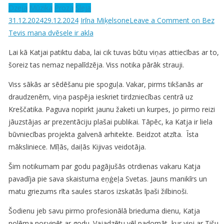
Dzeja
Mūzika
Proza
Sleja
31.12.2024
29.12.2024
Irīna Miķelsone
Leave a Comment
on Bez
Tevis mana dvēsele ir akla
Lai kā Katjai patiktu daba, lai cik tuvas būtu viņas attiecības ar to,
šoreiz tas nemaz nepalīdzēja. Viss notika pārāk strauji.
Viss sākās ar sēdēšanu pie spoguļa. Vakar, pirms tikšanās ar
draudzenēm, viņa paspēja ieskriet tirdzniecības centrā uz
Kreščatika. Paguva nopirkt jaunu žaketi un kurpes, jo pirmo reizi
jāuzstājas ar prezentāciju plašai publikai. Tāpēc, ka Katja ir liela
būvniecības projekta galvenā arhitekte. Beidzot atzīta. Īsta
māksliniece. Mīļās, daiļās Kijivas veidotāja.
Šim notikumam par godu pagājušās otrdienas vakaru Katja
pavadīja pie sava skaistuma eņģeļa Svetas. Jauns manikīrs un
matu griezums rīta saules staros izskatās īpaši žilbinoši.
Šodienu jeb savu pirmo profesionālā brieduma dienu, Katja
nolēma nosvinēt ar godu. Vajadzētu vēl padomāt, kur viņi ar Tišu