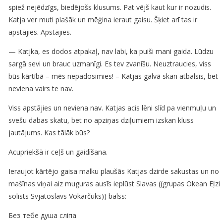
spiež nejēdzīgs, biedējošs klusums. Pat vējš kaut kur ir nozudis.
Katja ver muti plašāk un mēģina ieraut gaisu. Šķiet arī tas ir
apstājies. Apstājies.
— Katjka, es dodos atpakaļ, nav labi, ka puiši mani gaida. Lūdzu
sargā sevi un brauc uzmanīgi. Es tev zvanīšu. Neuztraucies, viss
būs kārtībā – mēs nepadosimies! – Katjas galvā skan atbalsis, bet
neviena vairs te nav.
Viss apstājies un neviena nav. Katjas acis lēni slīd pa vienmuļu un
svešu dabas skatu, bet no apziņas dziļumiem izskan kluss
jautājums. Kas tālāk būs?
Acupriekšā ir ceļš un gaidīšana.
Ieraujot kārtējo gaisa malku plaušās Katjas dzirde sakustas un no
mašīnas viņai aiz muguras ausīs ieplūst Slavas ((grupas Okean Eļzi
solists Svjatoslavs Vokarčuks)) balss:
Без тебе душа сліпа