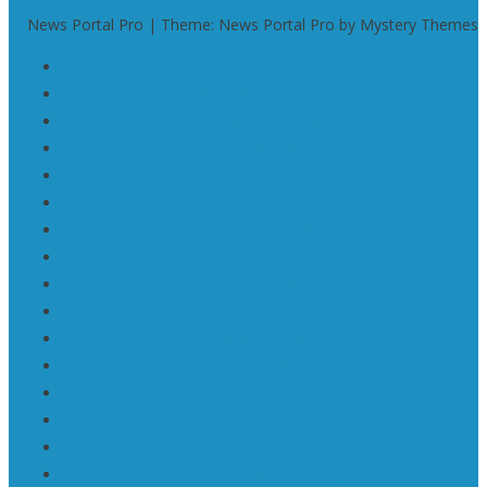
News Portal Pro | Theme: News Portal Pro by Mystery Themes
Checkout
Da | Daba • Nature
Filmu festivāli
KaRaKuDa
Karakuda | Art 360°
Karte | Sitemap
Kas ir KaRaKuDa
Kontakti
Log In
Member Directory
Mū | Mūzika
Mūzika
My Account
My Profile
Reset Password
Sabiedrība • Society