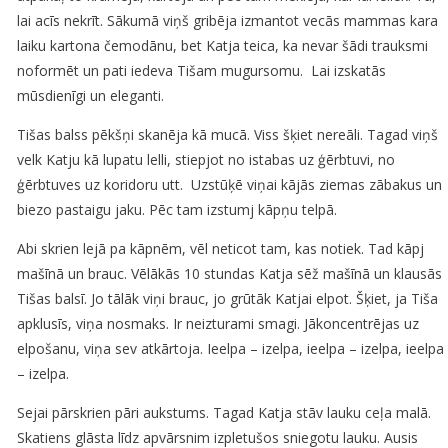
lai acīs nekrīt. Sākumā viņš gribēja izmantot vecās mammas kara
laiku kartona čemodānu, bet Katja teica, ka nevar šādi trauksmi
noformēt un pati iedeva Tišam mugursomu. Lai izskatās
mūsdienīgi un eleganti.
Tišas balss pēkšņi skanēja kā mucā. Viss šķiet nereāli. Tagad viņš
velk Katju kā lupatu lelli, stiepjot no istabas uz ģērbtuvi, no
ģērbtuves uz koridoru utt. Uzstūķē viņai kājās ziemas zābakus un
biezo pastaigu jaku. Pēc tam izstumj kāpņu telpā.
Abi skrien lejā pa kāpnēm, vēl neticot tam, kas notiek. Tad kāpj
mašīnā un brauc. Vēlākās 10 stundas Katja sēž mašīnā un klausās
Tišas balsī. Jo tālāk viņi brauc, jo grūtāk Katjai elpot. Šķiet, ja Tiša
apklusīs, viņa nosmaks. Ir neizturami smagi. Jākoncentrējas uz
elpošanu, viņa sev atkārtoja. Ieelpa – izelpa, ieelpa – izelpa, ieelpa
– izelpa.
Sejai pārskrien pāri aukstums. Tagad Katja stāv lauku ceļa malā.
Skatiens glāsta līdz apvārsnim izpletušos sniegotu lauku. Ausis