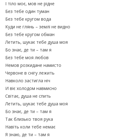
І тіло моє, мов не рідне
Без тебе один туман
Без тебе кругом вода
Куди не глянь – землі не видно
Без тебе кругом обман
Летить, шукає тебе душа моя
Бо знає, де ти – там я
Без тебе моя любов
Немов розкидане намисто
Червоне в снігу лежить
Навколо застигла ніч
И віє холодом навмисно
Світає, душа не спить
Летить, шукає тебе душа моя
Бо знає, де ти – там я
Так близько твоя рука
Навіть коли тебе немає
Я знаю, де ти – там я