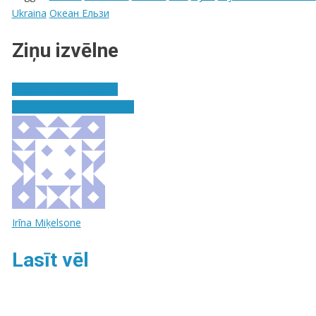
Ukraina
Океан Ельзи
Ziņu izvēlne
Ielikt mēli veļas mašīnā
Kas ir darbs ar jauniešiem?
Irīna Miķelsone
Lasīt vēl