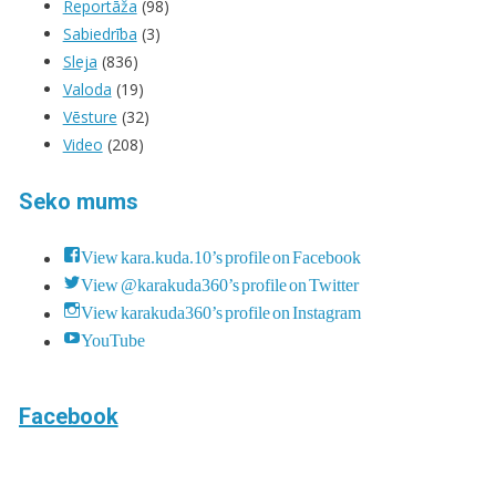
Reportāža
(98)
Sabiedrība
(3)
Sleja
(836)
Valoda
(19)
Vēsture
(32)
Video
(208)
Seko mums
View kara.kuda.10’s profile on Facebook
View @karakuda360’s profile on Twitter
View karakuda360’s profile on Instagram
YouTube
Facebook