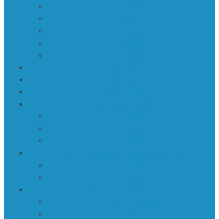
ASV
Āzija
Eiropa
Krievija
Latvija
Saturs
Sign Up
Ziņas | Politika
Ka | Kadrs • Frame
360º
Īsfilmas
Video
Ra | Rakstniecība • Creative Writing
Dzeja
Proza
Ku | Kultūra • Culture
Forumi | Diskusijas
Impulsi