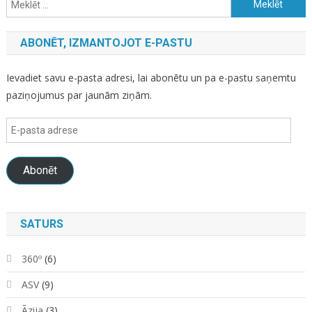
Meklēt:
ABONĒT, IZMANTOJOT E-PASTU
Ievadiet savu e-pasta adresi, lai abonētu un pa e-pastu saņemtu
paziņojumus par jaunām ziņām.
E-
pasta
adrese
Abonēt
SATURS
360º
(6)
ASV
(9)
Āzija
(3)