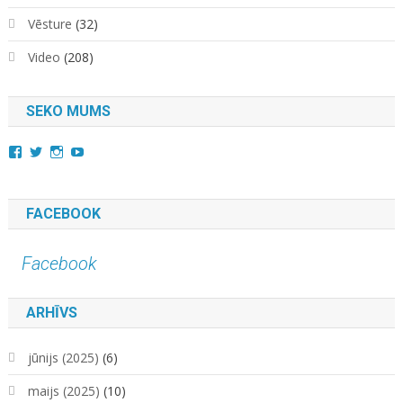
Vēsture
(32)
Video
(208)
SEKO MUMS
View
View
View
YouTube
kara.kuda.10’s
@karakuda360’s
karakuda360’s
profile
profile
profile
on
on
on
Facebook
Twitter
Instagram
FACEBOOK
Facebook
ARHĪVS
jūnijs (2025)
(6)
maijs (2025)
(10)