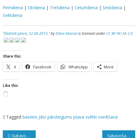
Pirmdiena
|
Otrdiena
|
Trešdiena
|
Ceturtdiena
|
Sestdiena
|
Svētdiena
“Ziedošā pļava, 22.06.2015.”
by
Dāvis Kļaviņš
is licensed under
CC BY-NC-SA 2.0
Share this:
X
Facebook
WhatsApp
More
Like this:
Loading…
Tagged
baseins
Jāņi
pārsteigums
pļava
svētki
svinēšana
Ziņu
Gatavošanās Jāņiem. Ceturtdiena. 2019.
Gatavošanās Jāņiem. Sestdiena. 2019.