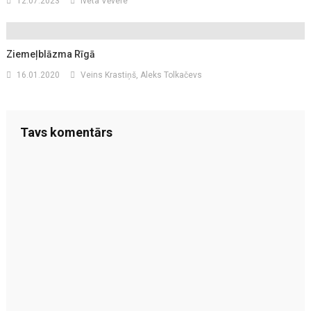
12.07.2023
Iveta Vēvere
Ziemeļblāzma Rīgā
16.01.2020
Veins Krastiņš, Aleks Tolkačevs
Tavs komentārs