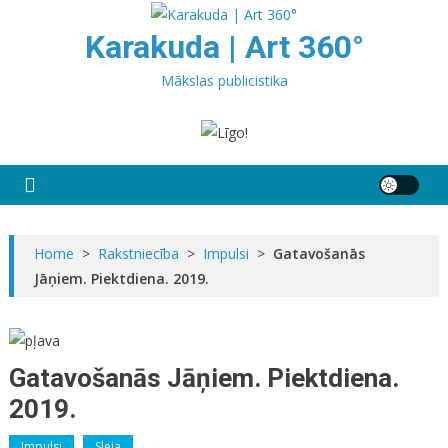
Skip
to
Karakuda | Art 360°
content
Mākslas publicistika
Home
>
Rakstniecība
>
Impulsi
>
Gatavošanās
Jāņiem. Piektdiena. 2019.
Gatavošanās Jāņiem. Piektdiena.
2019.
Impulsi
Sleja