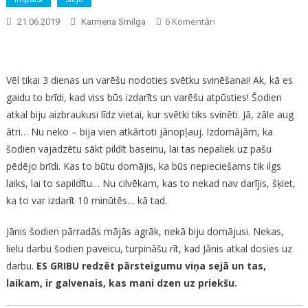
Pievienoti
6 Komentāri
21.06.2019
Karmena Smilga
Gatavošanās
Jāņiem.
Piektdiena.
Vēl tikai 3 dienas un varēšu nodoties svētku svinēšanai! Ak, kā es
2019.
gaidu to brīdi, kad viss būs izdarīts un varēšu atpūsties! Šodien
atkal biju aizbraukusi līdz vietai, kur svētki tiks svinēti. Jā, zāle aug
ātri… Nu neko – bija vien atkārtoti jānopļauj. Izdomājām, ka
šodien vajadzētu sākt pildīt baseinu, lai tas nepaliek uz pašu
pēdējo brīdi. Kas to būtu domājis, ka būs nepieciešams tik ilgs
laiks, lai to sapildītu… Nu cilvēkam, kas to nekad nav darījis, šķiet,
ka to var izdarīt 10 minūtēs… kā tad.
Jānis šodien pārradās mājās agrāk, nekā biju domājusi. Nekas,
lielu darbu šodien paveicu, turpināšu rīt, kad Jānis atkal dosies uz
darbu.
ES GRIBU redzēt pārsteigumu viņa sejā un tas,
laikam, ir galvenais, kas mani dzen uz priekšu.