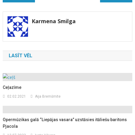
izvēlne
Karmena Smilga
LASĪT VĒL
Ceļazīme
02.02.2021
Aija Bremšmite
Opermūzikas galā “Liepājas vasara” uzstāsies itāliešu baritons
Pjacola