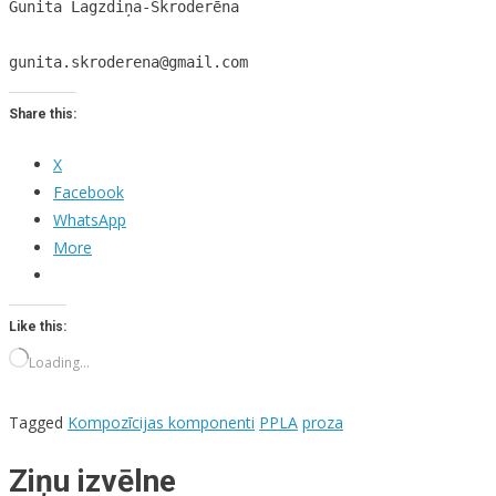
Gunita Lagzdiņa-Skroderēna

gunita.skroderena@gmail.com
Share this:
X
Facebook
WhatsApp
More
Like this:
Loading…
Tagged
Kompozīcijas komponenti
PPLA
proza
Ziņu izvēlne