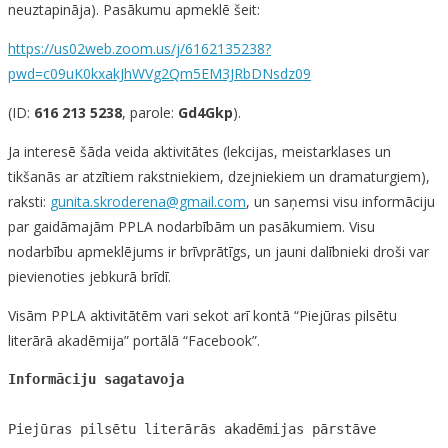
neuztapināja). Pasākumu apmeklē šeit:
https://us02web.zoom.us/j/6162135238?
pwd=c09uK0kxakJhWVg2Qm5EM3JRbDNsdz09
(ID:
616 213 5238
, parole:
Gd4Gkp
).
Ja interesē šāda veida aktivitātes (lekcijas, meistarklases un
tikšanās ar atzītiem rakstniekiem, dzejniekiem un dramaturgiem),
raksti:
gunita.skroderena@gmail.com
, un saņemsi visu informāciju
par gaidāmajām PPLA nodarbībām un pasākumiem. Visu
nodarbību apmeklējums ir brīvprātīgs, un jauni dalībnieki droši var
pievienoties jebkurā brīdī.
Visām PPLA aktivitātēm vari sekot arī kontā “Piejūras pilsētu
literārā akadēmija” portālā “Facebook”.
Informāciju sagatavoja
Piejūras pilsētu literārās akadēmijas pārstāve
