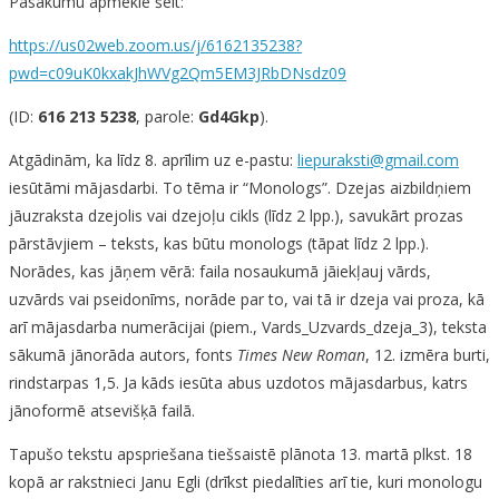
Pasākumu apmeklē šeit:
https://us02web.zoom.us/j/6162135238?
pwd=c09uK0kxakJhWVg2Qm5EM3JRbDNsdz09
(ID:
616 213 5238
, parole:
Gd4Gkp
).
Atgādinām, ka līdz 8. aprīlim uz e-pastu:
liepuraksti@gmail.com
iesūtāmi mājasdarbi. To tēma ir “Monologs”. Dzejas aizbildņiem
jāuzraksta dzejolis vai dzejoļu cikls (līdz 2 lpp.), savukārt prozas
pārstāvjiem – teksts, kas būtu monologs (tāpat līdz 2 lpp.).
Norādes, kas jāņem vērā: faila nosaukumā jāiekļauj vārds,
uzvārds vai pseidonīms, norāde par to, vai tā ir dzeja vai proza, kā
arī mājasdarba numerācijai (piem., Vards_Uzvards_dzeja_3), teksta
sākumā jānorāda autors, fonts
Times New Roman
, 12. izmēra burti,
rindstarpas 1,5. Ja kāds iesūta abus uzdotos mājasdarbus, katrs
jānoformē atsevišķā failā.
Tapušo tekstu apspriešana tiešsaistē plānota 13. martā plkst. 18
kopā ar rakstnieci Janu Egli (drīkst piedalīties arī tie, kuri monologu