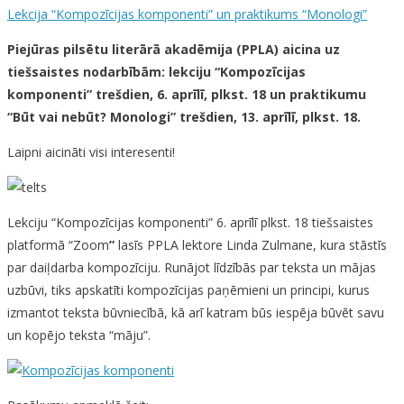
Lekcija “Kompozīcijas komponenti” un praktikums “Monologi”
Piejūras pilsētu literārā akadēmija (PPLA)
aicina uz
tiešsaistes nodarbībām:
lekciju “Kompozīcijas
komponenti”
trešdien, 6. aprīlī, plkst. 18
un praktikumu
“Būt vai nebūt? Monologi” trešdien, 13. aprīlī, plkst. 18.
Laipni aicināti visi interesenti!
Lekciju “Kompozīcijas komponenti” 6. aprīlī plkst. 18 tiešsaistes
platformā “Zoom
”
lasīs PPLA lektore Linda Zulmane, kura stāstīs
par daiļdarba kompozīciju. Runājot līdzībās par teksta un mājas
uzbūvi, tiks apskatīti kompozīcijas paņēmieni un principi, kurus
izmantot teksta būvniecībā, kā arī katram būs iespēja būvēt savu
un kopējo teksta “māju”.