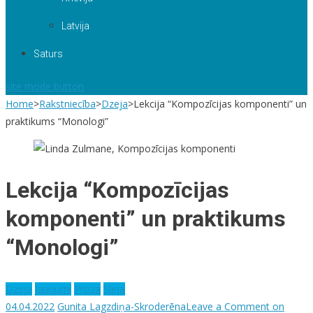
Latvija
Saturs
site mode button
Home
>
Rakstniecība
>
Dzeja
>
Lekcija “Kompozīcijas komponenti” un
praktikums “Monologi”
Lekcija “Kompozīcijas
komponenti” un praktikums
“Monologi”
Dzeja
Jaunumi
Proza
Sleja
04.04.2022
Gunita Lagzdiņa-Skroderēna
Leave a Comment
on