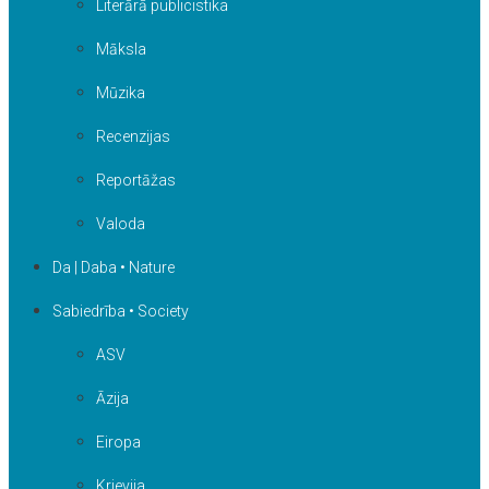
Literārā publicistika
Māksla
Mūzika
Recenzijas
Reportāžas
Valoda
Da | Daba • Nature
Sabiedrība • Society
ASV
Āzija
Eiropa
Krievija