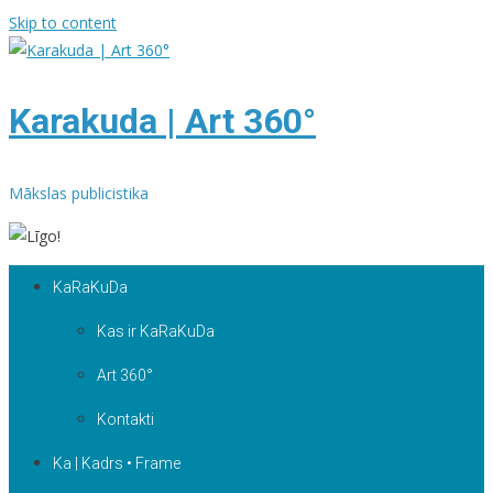
Skip to content
Karakuda | Art 360°
Mākslas publicistika
KaRaKuDa
Kas ir KaRaKuDa
Art 360°
Kontakti
Ka | Kadrs • Frame