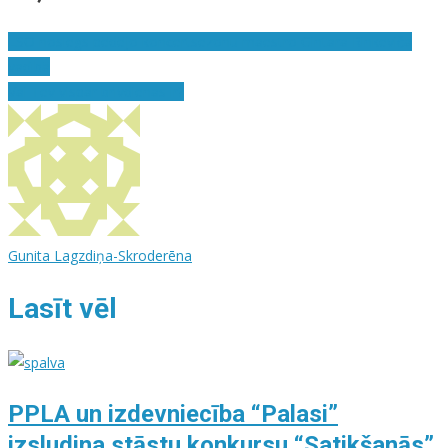
LSO noslēgs pēdējo koncertsezonu maestro Gintara Rinkeviča
vadībā
Vai Tev vispār brīvdienas ir?
Gunita Lagzdiņa-Skroderēna
Lasīt vēl
PPLA un izdevniecība “Palasi”
izsludina stāstu konkursu “Satikšanās”