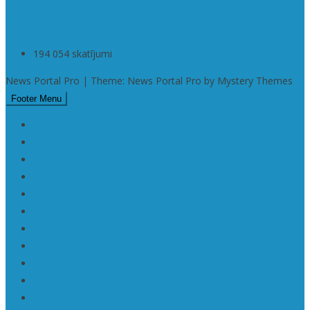
Statistika
194 054 skatījumi
News Portal Pro | Theme: News Portal Pro by Mystery Themes
Footer Menu
Checkout
Da | Daba • Nature
Filmu festivāli
KaRaKuDa
Karakuda | Art 360°
Karte | Sitemap
Kas ir KaRaKuDa
Kontakti
Log In
Member Directory
Mū | Mūzika