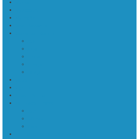
Mūzika
My Account
My Profile
Reset Password
Sabiedrība • Society
ASV
Āzija
Eiropa
Krievija
Latvija
Saturs
Sign Up
Ziņas | Politika
Ka | Kadrs • Frame
360º
Īsfilmas
Video
Ra | Rakstniecība • Creative Writing