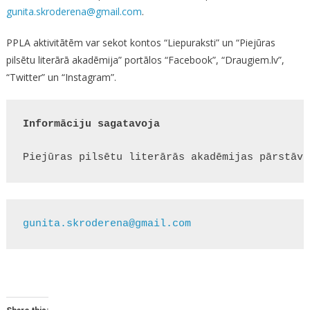
gunita.skroderena@gmail.com
.
PPLA aktivitātēm var sekot kontos “Liepuraksti” un “Piejūras
pilsētu literārā akadēmija” portālos “Facebook”, “Draugiem.lv”,
“Twitter” un “Instagram”.
Informāciju sagatavoja
Piejūras pilsētu literārās akadēmijas pārstāve
gunita.skroderena@gmail.com