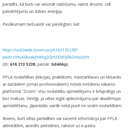
parādīts, kā burti var veicināt radošumu, vairot drosmi, celt
pašvērtējumu un dzīves enerģiju.
Pasākumam tiešsaistē var pieslēgties šeit:
https://us02web.zoom.us/j/6162135238?
pwd=c09uK0kxakJhWVg2Qm5EM3JRbDNsdz09
(ID:
616 213 5238
, parole:
Gd4Gkp
).
PPLA nodarbības (lekcijas, praktikumi, meistarklases un tikšanās
ar dažādiem jomas profesionāļiem) notiek trešdienu vakaros
platformā “Zoom”. Visu nodarbību apmeklējums ir brīvprātīgs un
bez maksas. Vienīgi, ja vēlas iegūt apliecinājumu par akadēmijas
apmeklēšanu, jāpiedalās vairāk nekā pusē no visām nodarbībām.
Ikviens, kurš vēlas piedalīties vai saņemt informāciju par PPLA
aktivitātēm, aicināts pieteikties, rakstot uz e-pastu: