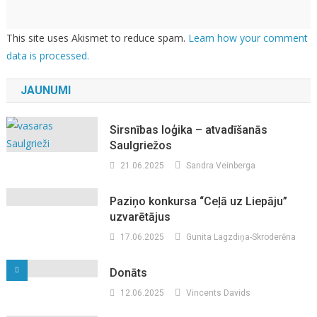
This site uses Akismet to reduce spam.
Learn how your comment
data is processed.
JAUNUMI
Sirsnības loģika – atvadīšanās
Saulgriežos
21.06.2025
Sandra Veinberga
Paziņo konkursa “Ceļā uz Liepāju”
uzvarētājus
17.06.2025
Gunita Lagzdiņa-Skroderēna
Donāts
12.06.2025
Vincents Davids