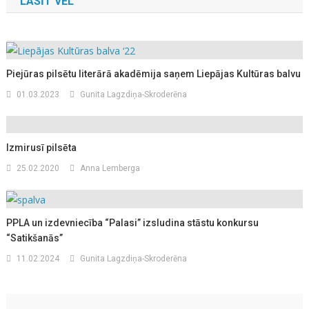
LASĪT VĒL
Piejūras pilsētu literārā akadēmija saņem Liepājas Kultūras balvu
01.03.2023
Gunita Lagzdiņa-Skroderēna
Izmirusī pilsēta
25.02.2020
Anna Lemberga
PPLA un izdevniecība “Palasi” izsludina stāstu konkursu
“Satikšanās”
11.02.2024
Gunita Lagzdiņa-Skroderēna