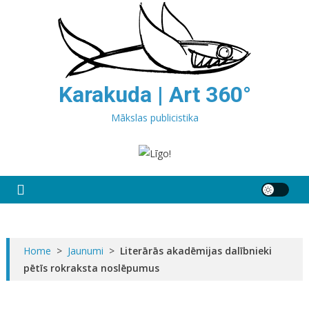
Skip
to
content
Karakuda | Art 360°
Mākslas publicistika
Home
>
Jaunumi
>
Literārās akadēmijas dalībnieki
pētīs rokraksta noslēpumus