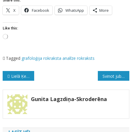
Share this:
X
Facebook
WhatsApp
More
Like this:
Loading…
Tagged
grafoloģija
rokraksta analīze
rokraksts
Ziņu
Lielā Ķemeru Tīreļa Laipa
Svinot jubileju un nenovērtējamu ieguvumu Latvijas kultūrā
izvēlne
Gunita Lagzdiņa-Skroderēna