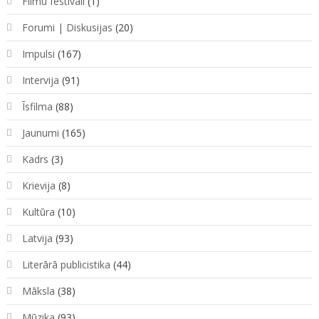
Filmu festivāli
(1)
Forumi | Diskusijas
(20)
Impulsi
(167)
Intervija
(91)
Īsfilma
(88)
Jaunumi
(165)
Kadrs
(3)
Krievija
(8)
Kultūra
(10)
Latvija
(93)
Literārā publicistika
(44)
Māksla
(38)
Mūzika
(93)