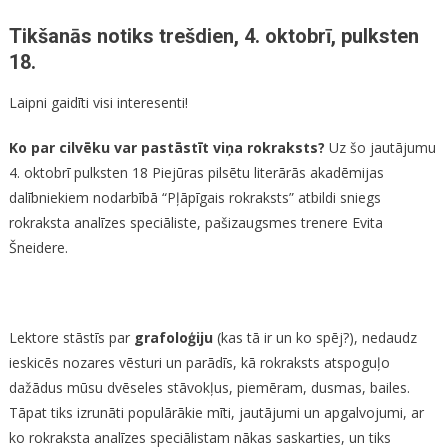
Tikšanās notiks trešdien, 4. oktobrī, pulksten
18.
Laipni gaidīti visi interesenti!
Ko par cilvēku var pastāstīt viņa rokraksts?
Uz šo jautājumu
4. oktobrī pulksten 18 Piejūras pilsētu literārās akadēmijas
dalībniekiem nodarbībā “Pļāpīgais rokraksts” atbildi sniegs
rokraksta analīzes speciāliste, pašizaugsmes trenere Evita
Šneidere.
Lektore stāstīs par
grafoloģiju
(kas tā ir un ko spēj?), nedaudz
ieskicēs nozares vēsturi un parādīs, kā rokraksts atspoguļo
dažādus mūsu dvēseles stāvokļus, piemēram, dusmas, bailes.
Tāpat tiks izrunāti populārākie mīti, jautājumi un apgalvojumi, ar
ko rokraksta analīzes speciālistam nākas saskarties, un tiks