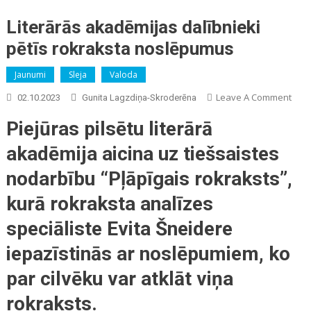
Literārās akadēmijas dalībnieki
pētīs rokraksta noslēpumus
Jaunumi
Sleja
Valoda
On
Leave A Comment
02.10.2023
Gunita Lagzdiņa-Skroderēna
Lite
Piejūras pilsētu literārā
Akad
Dalī
akadēmija aicina uz tiešsaistes
Pētī
nodarbību “Pļāpīgais rokraksts”,
Rokr
Nos
kurā rokraksta analīzes
speciāliste Evita Šneidere
iepazīstinās ar noslēpumiem, ko
par cilvēku var atklāt viņa
rokraksts.