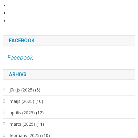
kara.kuda.10’s
View
profile
@karakuda360’s
View
on
profile
karakuda360’s
YouTube
Facebook
on
profile
Twitter
on
FACEBOOK
Instagram
Facebook
ARHĪVS
jūnijs (2025)
(6)
maijs (2025)
(10)
aprīlis (2025)
(12)
marts (2025)
(11)
februāris (2025)
(10)