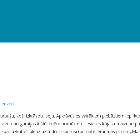
 iedzert
urbušu, koši izkrāsotu seju. Apkrāvusies vairākiem piebāztiem iepirku
 viena no gumijas iešļūcenēm nomūk no sievietes kājas un aizripo patā
kpat uzkrītoši blenž uz rudo. Izspūrusī rudmate ierunājas pirmā. „Māra?”