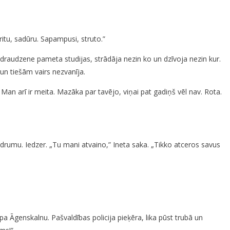
itu, sadūru. Sapampusi, struto.”
draudzene pameta studijas, strādāja nezin ko un dzīvoja nezin kur.
un tiešām vairs nezvanīja.
an arī ir meita. Mazāka par tavējo, viņai pat gadiņš vēl nav. Rota.
drumu. Iedzer. „Tu mani atvaino,” Ineta saka. „Tikko atceros savus
a Āgenskalnu. Pašvaldības policija pieķēra, lika pūst trubā un