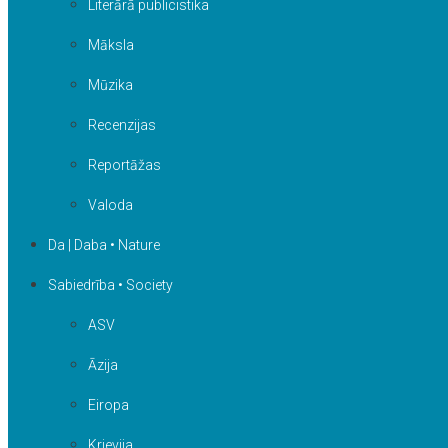
Literārā publicistika
Māksla
Mūzika
Recenzijas
Reportāžas
Valoda
Da | Daba • Nature
Sabiedrība • Society
ASV
Āzija
Eiropa
Krievija