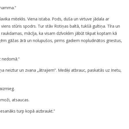
a mamma.”
avika miteklis. Viena istaba. Pods, duša un virtuve jādala ar
viens stūris spodrs. Tur stāv Rotiņas baltā, tukšā gultiņa. Tīra un
 raukdamas, mācīja, ka visam dzīvoklim jābūt tikpat koptam kā
 no eņģēm gāžas ārā un nolupušos, pirms gadiem nopludinātos griestus,
az nedomā.”
viņa neiztur un zvana „ātrajiem”. Mediķi atbrauc, paskatās uz Inetu,
 aizmieg.
s moži, atsaucas.
esanāks turp kopā aizbraukt.”