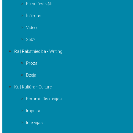
Filmu festivāli
Īsfilmas
Video
360º
Ra | Rakstniecība • Writing
Proza
Dzeja
Ku | Kultūra • Culture
Forumi | Diskusijas
Impulsi
Intervijas