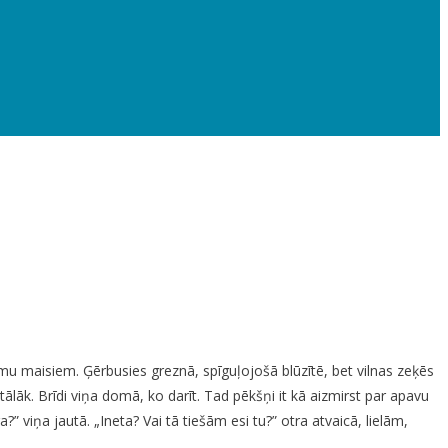
mu maisiem. Ģērbusies greznā, spīguļojošā blūzītē, bet vilnas zeķēs
lāk. Brīdi viņa domā, ko darīt. Tad pēkšņi it kā aizmirst par apavu
 viņa jautā. „Ineta? Vai tā tiešām esi tu?” otra atvaicā, lielām,