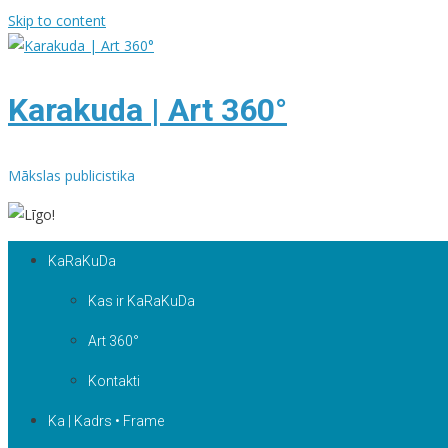
Skip to content
Karakuda | Art 360°
Mākslas publicistika
KaRaKuDa
Kas ir KaRaKuDa
Art 360°
Kontakti
Ka | Kadrs • Frame