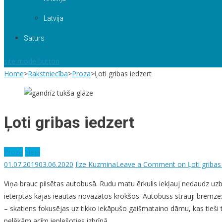
Latvija
Saturs
site mode button
Home
>
Rakstniecība
>
Proza
>
Ļoti gribas iedzert
Ļoti gribas iedzert
Proza
Sleja
01.07.2019
03.06.2020
Ilze Kuzmina
Leave a Comment
on Ļoti gribas
Viņa brauc pilsētas autobusā. Rudu matu ērkulis iekļauj nedaudz uzb
ietērptās kājas ieautas novazātos krokšos. Autobuss strauji bremzē:
– skatiens fokusējas uz tikko iekāpušo gaišmataino dāmu, kas tieši ti
pelēkām acīm ieplešoties izbrīnā.