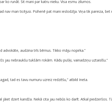
ar ko runāt. Sit mani par katru nieku. Visa esmu zilumos.
kad nav man ticējusi. Psihenē pat mani ieslodzīja. Viņa tik pareiza, 
ad advokāte, audzina trīs bērnus. Tikko māju nopirka.”
. Es jau nebraukšu tukšām rokām. Kādu pušķi, vainadziņu uztaisīšu.”
agad, tad es tavu numuru uzreiz redzēšu,” atbild Ineta.
jāiet dzert kandža. Nekā cita jau nebūs ko darīt. Atkal piedzeršos. Tā