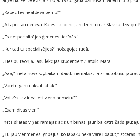
atņēma. Vēl televīzijā ziņoja. 1985. gadā dzimušam vīrietim 3,6 pro
„Kāpēc tev neatdeva bērnu?”
„A tāpēc arī nedeva. Ka es stulbene, arī dzeru un ar Slaviku dzīvoju. 
„Es nespecializējos ģimenes tiesībās.”
„Kur tad tu specializējies?” nožagojas rudā.
„Tiesību teorijā, lasu lekcijas studentiem,” atbild Māra.
„Āāā,” Ineta novelk. „Laikam daudz nemaksā, ja ar autobusu jābrauc
„Varētu gan maksāt labāk.”
„Vai vīrs tev ir vai esi viena ar meitu?”
„Esam divas vien.”
Ineta skatās viņas rāmajās acīs un brīnās: jaunībā katrs šāds jautāj
„Tu jau vienmēr esi gribējusi ko labāku nekā varēji dabūt,” atceras In