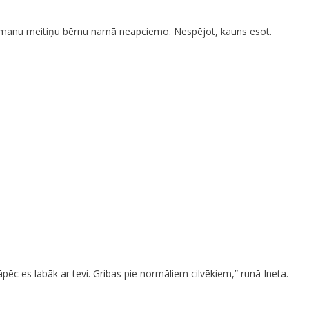
bet manu meitiņu bērnu namā neapciemo. Nespējot, kauns esot.
pēc es labāk ar tevi. Gribas pie normāliem cilvēkiem,” runā Ineta.