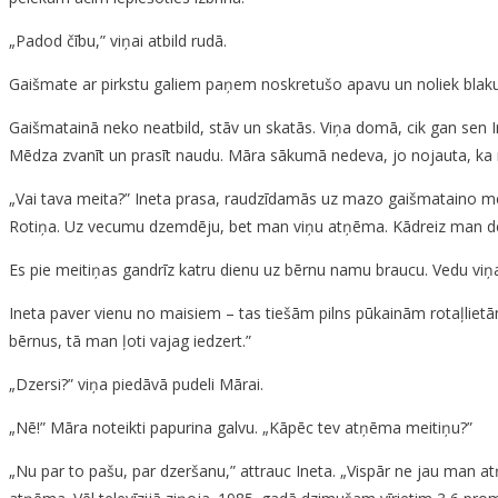
„Padod čību,” viņai atbild rudā.
Gaišmate ar pirkstu galiem paņem noskretušo apavu un noliek blakus 
Gaišmatainā neko neatbild, stāv un skatās. Viņa domā, cik gan sen I
Mēdza zvanīt un prasīt naudu. Māra sākumā nedeva, jo nojauta, ka n
„Vai tava meita?” Ineta prasa, raudzīdamās uz mazo gaišmataino meit
Rotiņa. Uz vecumu dzemdēju, bet man viņu atņēma. Kādreiz man dēli
Es pie meitiņas gandrīz katru dienu uz bērnu namu braucu. Vedu viņa
Ineta paver vienu no maisiem – tas tiešām pilns pūkainām rotaļlietā
bērnus, tā man ļoti vajag iedzert.”
„Dzersi?” viņa piedāvā pudeli Mārai.
„Nē!” Māra noteikti papurina galvu. „Kāpēc tev atņēma meitiņu?”
„Nu par to pašu, par dzeršanu,” attrauc Ineta. „Vispār ne jau man at