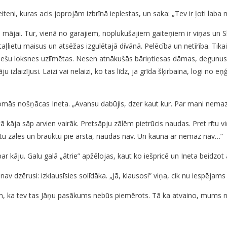
teni, kuras acis joprojām izbrīnā ieplestas, un saka: „Tev ir ļoti lab
a mājai. Tur, vienā no garajiem, noplukušajiem gaiteņiem ir viņas un Sl
lietu maisus un atsēžas izgulētajā dīvānā. Pelēcība un netīrība. Tikai 
pešu loksnes uzlīmētas. Nesen atnākušās bāriņtiesas dāmas, degunus
ju izlaizījusi. Laizi vai nelaizi, ko tas līdz, ja grīda šķirbaina, logi
domās nošņācas Ineta. „Avansu dabūjis, dzer kaut kur. Par mani nem
tā kāja sāp arvien vairāk. Pretsāpju zālēm pietrūcis naudas. Pret rītu 
 pirktu zāles un brauktu pie ārsta, naudas nav. Un kauna ar nemaz nav…”
par kāju. Galu galā „ātrie” apžēlojas, kaut ko iešpricē un Ineta beidzot
v dzērusi: izklausīsies solīdāka. „Jā, klausos!” viņa, cik nu iespējam
ām, ka tev tas Jāņu pasākums nebūs piemērots. Tā ka atvaino, mums n