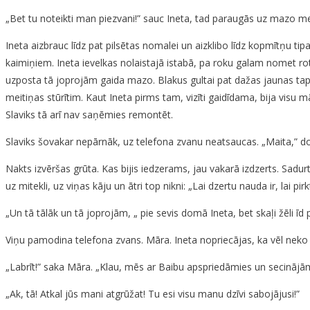
„Bet tu noteikti man piezvani!” sauc Ineta, tad paraugās uz mazo mei
Ineta aizbrauc līdz pat pilsētas nomalei un aizklibo līdz kopmītņu tip
kaimiņiem. Ineta ievelkas nolaistajā istabā, pa roku galam nomet rotaļ
uzposta tā joprojām gaida mazo. Blakus gultai pat dažas jaunas ta
meitiņas stūrītim. Kaut Ineta pirms tam, vizīti gaidīdama, bija visu mā
Slaviks tā arī nav saņēmies remontēt.
Slaviks šovakar nepārnāk, uz telefona zvanu neatsaucas. „Maita,” 
Nakts izvēršas grūta. Kas bijis iedzerams, jau vakarā izdzerts. Sadur
uz mitekli, uz viņas kāju un ātri top nikni: „Lai dzertu nauda ir, lai
„Un tā tālāk un tā joprojām, „ pie sevis domā Ineta, bet skaļi žēli īd 
Viņu pamodina telefona zvans. Māra. Ineta nopriecājas, ka vēl neko na
„Labrīt!” saka Māra. „Klau, mēs ar Baibu apspriedāmies un secināj
„Ak, tā! Atkal jūs mani atgrūžat! Tu esi visu manu dzīvi sabojājusi!”