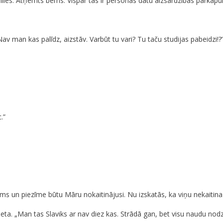
miles. Atņemts bērns. Vispār tas ir personas datu aizsardzības pārkāp
Nav man kas palīdz, aizstāv. Varbūt tu vari? Tu taču studijas pabeidzi!?
.”
ums un piezīme būtu Māru nokaitinājusi. Nu izskatās, ka viņu nekaitin
eta. „Man tas Slaviks ar nav diez kas. Strādā gan, bet visu naudu nodze