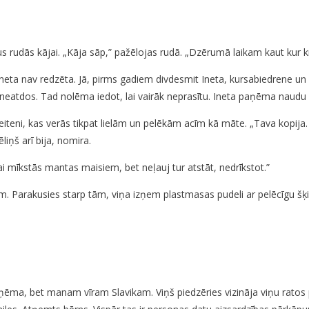
rudās kājai. „Kāja sāp,” pažēlojas rudā. „Dzērumā laikam kaut kur kr
neta nav redzēta. Jā, pirms gadiem divdesmit Ineta, kursabiedrene un 
eatdos. Tad nolēma iedot, lai vairāk neprasītu. Ineta paņēma naudu 
eni, kas verās tikpat lielām un pelēkām acīm kā māte. „Tava kopija. M
ņš arī bija, nomira.
i mīkstās mantas maisiem, bet neļauj tur atstāt, nedrīkstot.”
m. Parakusies starp tām, viņa izņem plastmasas pudeli ar pelēcīgu šķi
ņēma, bet manam vīram Slavikam. Viņš piedzēries vizināja viņu ratos p