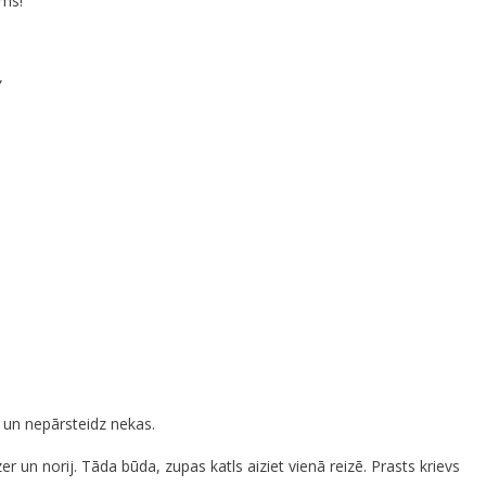
ums!”
”
a un nepārsteidz nekas.
r un norij. Tāda būda, zupas katls aiziet vienā reizē. Prasts krievs