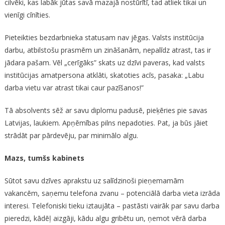
cilvēki, kas labāk jūtas savā mazajā nostūrītī, tad atliek tikai un
vienīgi cīnīties.
Pieteikties bezdarbnieka statusam nav jēgas. Valsts institūcija
darbu, atbilstošu prasmēm un zināšanām, nepalīdz atrast, tas ir
jādara pašam. Vēl „cerīgāks” skats uz dzīvi paveras, kad valsts
institūcijas amatpersona atklāti, skatoties acīs, pasaka: „Labu
darba vietu var atrast tikai caur pazīšanos!”
Tā absolvents sēž ar savu diplomu padusē, pieķēries pie savas
Latvijas, laukiem. Apņēmības pilns nepadoties. Pat, ja būs jāiet
strādāt par pārdevēju, par minimālo algu.
Mazs, tumšs kabinets
Sūtot savu dzīves aprakstu uz salīdzinoši pieņemamām
vakancēm, saņemu telefona zvanu – potenciālā darba vieta izrāda
interesi. Telefoniski tieku iztaujāta – pastāsti vairāk par savu darba
pieredzi, kādēļ aizgāji, kādu algu gribētu un, ņemot vērā darba