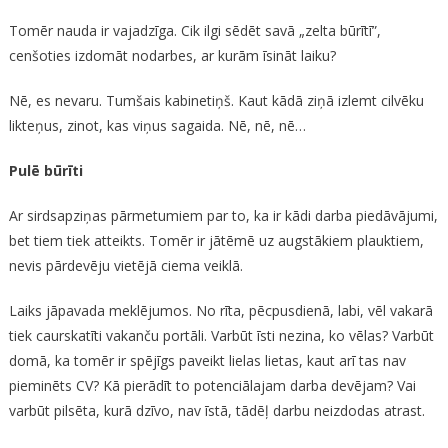
Tomēr nauda ir vajadzīga. Cik ilgi sēdēt savā „zelta būrītī”,
cenšoties izdomāt nodarbes, ar kurām īsināt laiku?
Nē, es nevaru. Tumšais kabinetiņš. Kaut kādā ziņā izlemt cilvēku
likteņus, zinot, kas viņus sagaida. Nē, nē, nē…
Pulē būrīti
Ar sirdsapziņas pārmetumiem par to, ka ir kādi darba piedāvājumi,
bet tiem tiek atteikts. Tomēr ir jātēmē uz augstākiem plauktiem,
nevis pārdevēju vietējā ciema veiklā.
Laiks jāpavada meklējumos. No rīta, pēcpusdienā, labi, vēl vakarā
tiek caurskatīti vakanču portāli. Varbūt īsti nezina, ko vēlas? Varbūt
domā, ka tomēr ir spējīgs paveikt lielas lietas, kaut arī tas nav
pieminēts CV? Kā pierādīt to potenciālajam darba devējam? Vai
varbūt pilsēta, kurā dzīvo, nav īstā, tādēļ darbu neizdodas atrast.