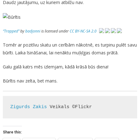
Daudz jautājumu, uz kuriem atbilžu nav.
“Trapped”
by
badjonni
is licensed under
CC BY-NC-SA 2.0
Tomēr ar pozitīvu skatu un cerībām nākotnē, es turpinu pulēt savu
būrīti. Laika īsināšanai, lai nenāktu muļķīgas domas prātā.
Galu galā katrs mēs izlemjam, kādā krāsā būs diena!
Būrītis nav zelta, bet mans.
Zigurds Zakis
 Veikals ©Flickr
Share this: