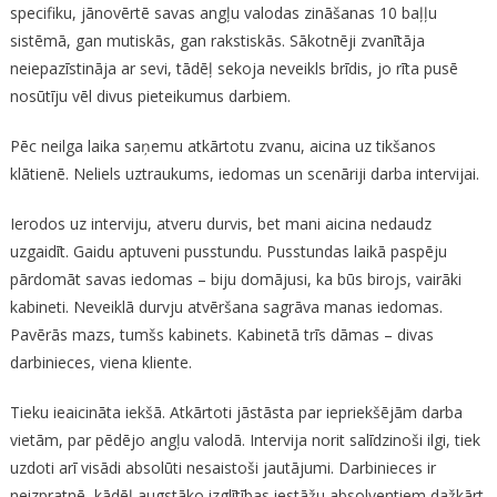
specifiku, jānovērtē savas angļu valodas zināšanas 10 baļļu
sistēmā, gan mutiskās, gan rakstiskās. Sākotnēji zvanītāja
neiepazīstināja ar sevi, tādēļ sekoja neveikls brīdis, jo rīta pusē
nosūtīju vēl divus pieteikumus darbiem.
Pēc neilga laika saņemu atkārtotu zvanu, aicina uz tikšanos
klātienē. Neliels uztraukums, iedomas un scenāriji darba intervijai.
Ierodos uz interviju, atveru durvis, bet mani aicina nedaudz
uzgaidīt. Gaidu aptuveni pusstundu. Pusstundas laikā paspēju
pārdomāt savas iedomas – biju domājusi, ka būs birojs, vairāki
kabineti. Neveiklā durvju atvēršana sagrāva manas iedomas.
Pavērās mazs, tumšs kabinets. Kabinetā trīs dāmas – divas
darbinieces, viena kliente.
Tieku ieaicināta iekšā. Atkārtoti jāstāsta par iepriekšējām darba
vietām, par pēdējo angļu valodā. Intervija norit salīdzinoši ilgi, tiek
uzdoti arī visādi absolūti nesaistoši jautājumi. Darbinieces ir
neizpratnē, kādēļ augstāko izglītības iestāžu absolventiem dažkārt