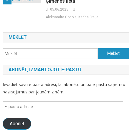
Ģimenes lieta
05.06.2025
Aleksandra Gogoļa, Karīna Freija
MEKLĒT
Meklēt:
ABONĒT, IZMANTOJOT E-PASTU
Ievadiet savu e-pasta adresi, lai abonētu un pa e-pastu saņemtu
paziņojumus par jaunām ziņām.
E-
pasta
adrese
Abonēt