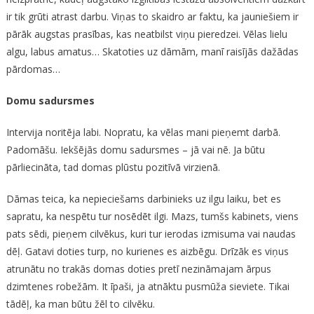
ir tik grūti atrast darbu. Viņas to skaidro ar faktu, ka jauniešiem ir
pārāk augstas prasības, kas neatbilst viņu pieredzei. Vēlas lielu
algu, labus amatus… Skatoties uz dāmām, manī raisījās dažādas
pārdomas…
Domu sadursmes
Intervija noritēja labi. Nopratu, ka vēlas mani pieņemt darbā.
Padomāšu. Iekšējās domu sadursmes – jā vai nē. Ja būtu
pārliecināta, tad domas plūstu pozitīvā virzienā.
Dāmas teica, ka nepieciešams darbinieks uz ilgu laiku, bet es
sapratu, ka nespētu tur nosēdēt ilgi. Mazs, tumšs kabinets, viens
pats sēdi, pieņem cilvēkus, kuri tur ierodas izmisuma vai naudas
dēļ. Gatavi doties turp, no kurienes es aizbēgu. Drīzāk es viņus
atrunātu no trakās domas doties pretī nezināmajam ārpus
dzimtenes robežām. It īpaši, ja atnāktu pusmūža sieviete. Tikai
tādēļ, ka man būtu žēl to cilvēku.