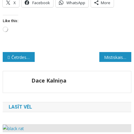
X
Facebook
WhatsApp
More
Like this:
Loading…
Ziņu
Četrdesmit burkas gurķu
Mistiskais briesmonis
izvēlne
Dace Kalniņa
LASĪT VĒL