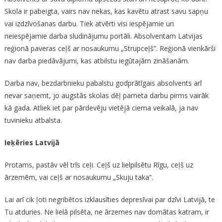
Skola ir pabeigta, vairs nav nekas, kas kavētu atrast savu sapņu
vai izdzīvošanas darbu. Tiek atvērti visi iespējamie un
neiespējamie darba sludinājumu portāli. Absolventam Latvijas
reģionā paveras ceļš ar nosaukumu „Strupceļš”. Reģionā vienkārši
nav darba piedāvājumi, kas atbilstu iegūtajām zināšanām.
Darba nav, bezdarbnieku pabalstu godprātīgais absolvents arī
nevar saņemt, jo augstās skolas dēļ pameta darbu pirms vairāk
kā gada. Atliek iet par pārdevēju vietējā ciema veikalā, ja nav
tuvinieku atbalsta.
Ieķēries Latvijā
Protams, pastāv vēl trīs ceļi. Ceļš uz lielpilsētu Rīgu, ceļš uz
ārzemēm, vai ceļš ar nosaukumu „Skuju taka”.
Lai arī cik ļoti negribētos izklausīties depresīvai par dzīvi Latvijā, te
Tu atduries. Ne lielā pilsēta, ne ārzemes nav domātas katram, ir