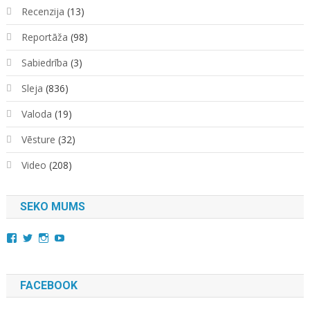
Recenzija
(13)
Reportāža
(98)
Sabiedrība
(3)
Sleja
(836)
Valoda
(19)
Vēsture
(32)
Video
(208)
SEKO MUMS
View
View
View
YouTube
kara.kuda.10’s
@karakuda360’s
karakuda360’s
profile
profile
profile
on
on
on
Facebook
Twitter
Instagram
FACEBOOK