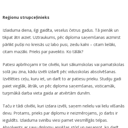
Aiz
Stikla
Reģionu strupceļinieks
Izlaiduma diena, ilgi gaidīta, veselus četrus gadus. Tā pienāk un
tikpat ātri aiziet. Uztraukums, pēc diploma saņemšanas aizmirst
pārlikt pušķi no kreisās uz labo pusi, ziedu kalni – citam lielāki,
citam mazāki. Prieks par paveikto. Ko tālāk?
Patiesi apbrīnojami ir tie cilvēki, kuri sākumskolas vai pamatskolas
solā jau zina, kādu izvēli izdarīt pēc vidusskolas absolvēšanas.
Izvēlēties ceļu, kuru iet, un darīt to ar patiesu prieku. Studiju gadi
paiet vieglāk, ātrāk, un pēc diploma saņemšanas, visticamāk,
turpmākā darba vieta gaida ar atvērtām durvīm.
Taču ir tādi cilvēki, kuri izdara izvēli, saņem nelielu vai lielu vilšanās
devu. Protams, prieks par diplomu ir neizmērojams, jo darbs ir
ieguldīts. Izlaiduma svinību viesi pamet viesmīlīgās telpas.
Absolvents ar savu diplomu apsēžas stūrī un nesaprot, ko darīt.