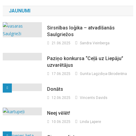
JAUNUMI
Sirsnības loģika – atvadīšanās
Saulgriežos
21.06.2025
Sandra Veinberga
Paziņo konkursa “Ceļā uz Liepāju”
uzvarētājus
17.06.2025
Gunita Lagzdiņa-Skroderēna
Donāts
12.06.2025
Vincents Davids
Neej vēlēt!
10.06.2025
Linda Ļapere