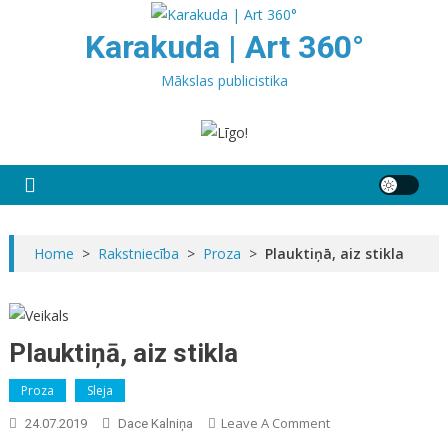
Skip
to
Karakuda | Art 360°
content
Mākslas publicistika
Home
>
Rakstniecība
>
Proza
>
Plauktiņā, aiz stikla
Plauktiņā, aiz stikla
Proza
Sleja
On
Leave A Comment
24.07.2019
Dace Kalniņa
Plauktiņā,