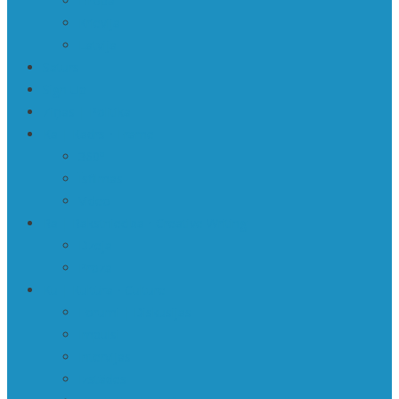
Eiropa
Krievija
Latvija
Saturs
Sign Up
Ziņas | Politika
Ka | Kadrs • Frame
360º
Īsfilmas
Video
Ra | Rakstniecība • Creative Writing
Dzeja
Proza
Ku | Kultūra • Culture
Forumi | Diskusijas
Impulsi
Intervijas
Izstādes