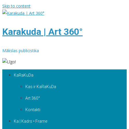
Skip to content
Karakuda | Art 360°
Mākslas publicistika
KaRaKuDa
Kas ir KaRaKuDa
Art 360°
Kontakti
Ka | Kadrs • Frame