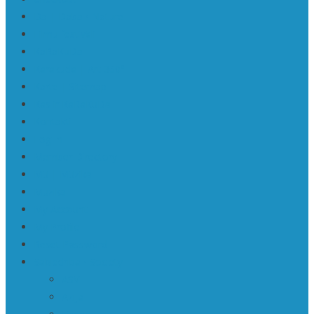
Da | Daba • Nature
Filmu festivāli
KaRaKuDa
Karakuda | Art 360°
Karte | Sitemap
Kas ir KaRaKuDa
Kontakti
Log In
Member Directory
Mū | Mūzika
Mūzika
My Account
My Profile
Reset Password
Sabiedrība • Society
ASV
Āzija