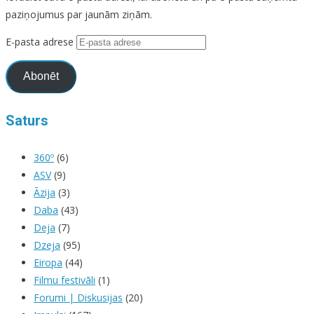
paziņojumus par jaunām ziņām.
E-pasta adrese
Abonēt
Saturs
360º
(6)
ASV
(9)
Āzija
(3)
Daba
(43)
Deja
(7)
Dzeja
(95)
Eiropa
(44)
Filmu festivāli
(1)
Forumi | Diskusijas
(20)