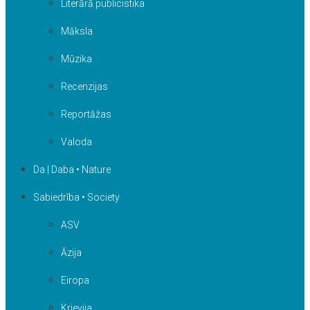
Literārā publicistika
Māksla
Mūzika
Recenzijas
Reportāžas
Valoda
Da | Daba • Nature
Sabiedrība • Society
ASV
Āzija
Eiropa
Krievija