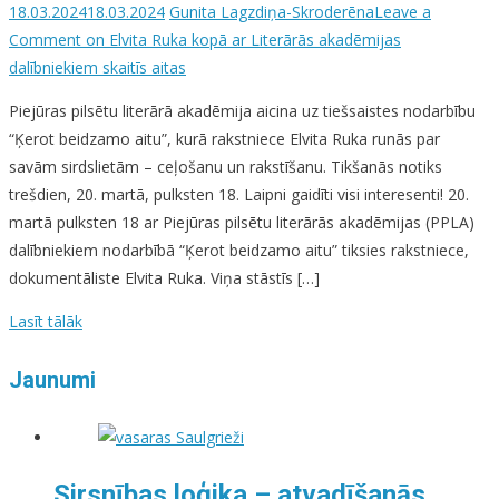
18.03.2024
18.03.2024
Gunita Lagzdiņa-Skroderēna
Leave a
Comment
on Elvita Ruka kopā ar Literārās akadēmijas
dalībniekiem skaitīs aitas
Piejūras pilsētu literārā akadēmija aicina uz tiešsaistes nodarbību
“Ķerot beidzamo aitu”, kurā rakstniece Elvita Ruka runās par
savām sirdslietām – ceļošanu un rakstīšanu. Tikšanās notiks
trešdien, 20. martā, pulksten 18. Laipni gaidīti visi interesenti! 20.
martā pulksten 18 ar Piejūras pilsētu literārās akadēmijas (PPLA)
dalībniekiem nodarbībā “Ķerot beidzamo aitu” tiksies rakstniece,
dokumentāliste Elvita Ruka. Viņa stāstīs […]
Lasīt tālāk
Jaunumi
Sirsnības loģika – atvadīšanās