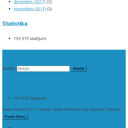
decembris (2017)
(2)
novembris (2017)
(2)
Statistika
193 973 skatījumi
Meklēt
Meklēt:
Statistika
193 973 skatījumi
News Portal Pro | Theme: News Portal Pro by Mystery Themes
Footer Menu
Checkout