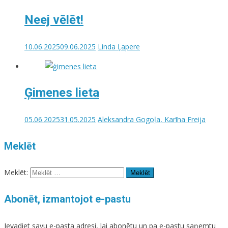
Neej vēlēt!
10.06.2025
09.06.2025
Linda Ļapere
Ģimenes lieta
05.06.2025
31.05.2025
Aleksandra Gogoļa, Karīna Freija
Meklēt
Meklēt:
Abonēt, izmantojot e-pastu
Ievadiet savu e-pasta adresi, lai abonētu un pa e-pastu saņemtu