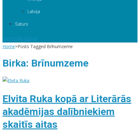
Latvija
Saturs
site mode button
Home
>
Posts Tagged Brīnumzeme
Birka:
Brīnumzeme
Elvita Ruka kopā ar Literārās
akadēmijas dalībniekiem
skaitīs aitas