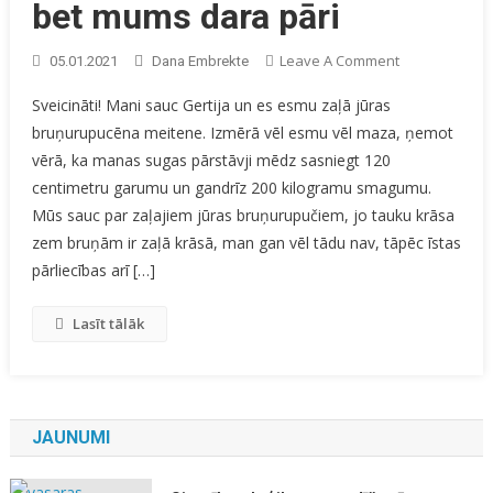
bet mums dara pāri
On
Leave A Comment
05.01.2021
Dana Embrekte
Es
Sveicināti! Mani sauc Gertija un es esmu zaļā jūras
Nezinu,
bruņurupucēna meitene. Izmērā vēl esmu vēl maza, ņemot
Kas
vērā, ka manas sugas pārstāvji mēdz sasniegt 120
Tur
Notiek,
centimetru garumu un gandrīz 200 kilogramu smagumu.
Bet
Mūs sauc par zaļajiem jūras bruņurupučiem, jo tauku krāsa
Mums
zem bruņām ir zaļā krāsā, man gan vēl tādu nav, tāpēc īstas
Dara
pārliecības arī […]
Pāri
Lasīt tālāk
JAUNUMI