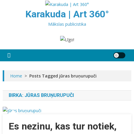
Skip
to
Karakuda | Art 360°
content
Mākslas publicistika
Home
>
Posts Tagged jūras bruņurupuči
BIRKA:
JŪRAS BRUŅURUPUČI
Es nezinu, kas tur notiek,