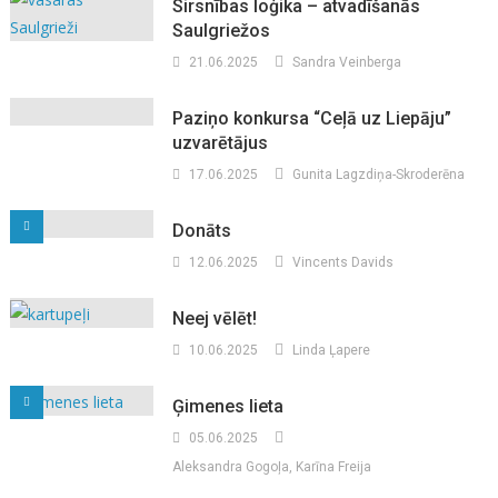
Sirsnības loģika – atvadīšanās
Saulgriežos
21.06.2025
Sandra Veinberga
Paziņo konkursa “Ceļā uz Liepāju”
uzvarētājus
17.06.2025
Gunita Lagzdiņa-Skroderēna
Donāts
12.06.2025
Vincents Davids
Neej vēlēt!
10.06.2025
Linda Ļapere
Ģimenes lieta
05.06.2025
Aleksandra Gogoļa, Karīna Freija