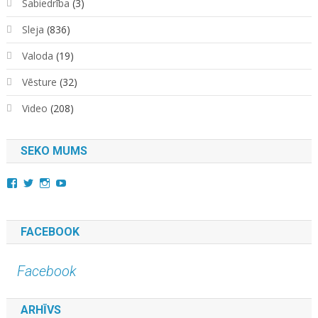
Sabiedrība
(3)
Sleja
(836)
Valoda
(19)
Vēsture
(32)
Video
(208)
SEKO MUMS
View
View
View
YouTube
kara.kuda.10’s
@karakuda360’s
karakuda360’s
profile
profile
profile
on
on
on
Facebook
Twitter
Instagram
FACEBOOK
Facebook
ARHĪVS