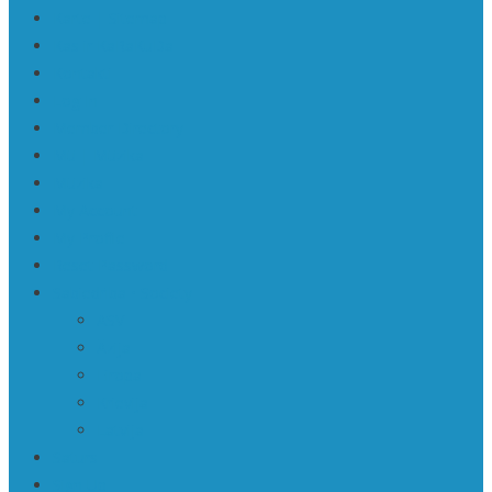
Karte | Sitemap
Kas ir KaRaKuDa
Kontakti
Log In
Member Directory
Mū | Mūzika
Mūzika
My Account
My Profile
Reset Password
Sabiedrība • Society
ASV
Āzija
Eiropa
Krievija
Latvija
Saturs
Sign Up