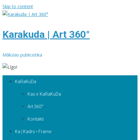
Skip to content
Karakuda | Art 360°
Mākslas publicistika
KaRaKuDa
Kas ir KaRaKuDa
Art 360°
Kontakti
Ka | Kadrs • Frame