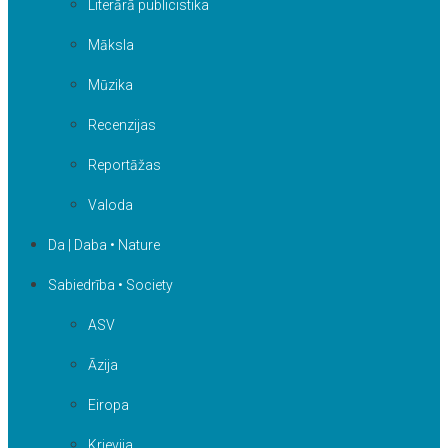
Literārā publicistika
Māksla
Mūzika
Recenzijas
Reportāžas
Valoda
Da | Daba • Nature
Sabiedrība • Society
ASV
Āzija
Eiropa
Krievija