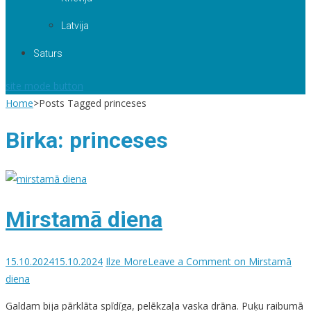
Latvija
Saturs
site mode button
Home
>
Posts Tagged princeses
Birka:
princeses
Mirstamā diena
15.10.2024
15.10.2024
Ilze More
Leave a Comment
on Mirstamā
diena
Galdam bija pārklāta spīdīga, pelēkzaļa vaska drāna. Puķu raibumā