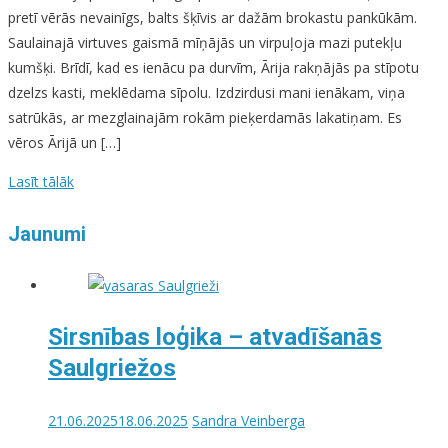
pretī vērās nevainīgs, balts šķīvis ar dažām brokastu pankūkām.
Saulainajā virtuves gaismā mīņājās un virpuļoja mazi putekļu
kumšķi. Brīdī, kad es ienācu pa durvīm, Ārija rakņājās pa stīpotu
dzelzs kasti, meklēdama sīpolu. Izdzirdusi mani ienākam, viņa
satrūkās, ar mezglainajām rokām pieķerdamās lakatiņam. Es
vēros Ārijā un […]
Lasīt tālāk
Jaunumi
Sirsnības loģika – atvadīšanās
Saulgriežos
21.06.2025
18.06.2025
Sandra Veinberga