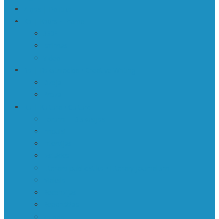
Ziņas | Politika
Ka | Kadrs • Frame
360º
Īsfilmas
Video
Ra | Rakstniecība • Creative Writing
Dzeja
Proza
Ku | Kultūra • Culture
Forumi | Diskusijas
Impulsi
Intervijas
Izstādes
Literārā publicistika • Literary journalism
Māksla
Recenzijas
Reportāžas
Valoda