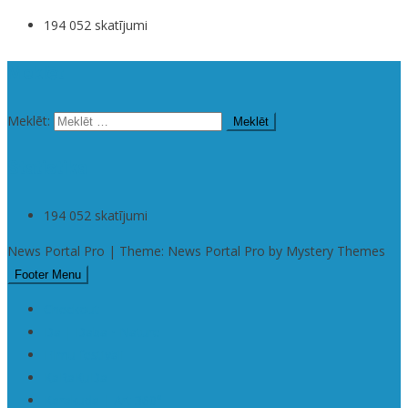
194 052 skatījumi
Meklēt
Meklēt:
Statistika
194 052 skatījumi
News Portal Pro | Theme: News Portal Pro by Mystery Themes
Footer Menu
Checkout
Da | Daba • Nature
Filmu festivāli
KaRaKuDa
Karakuda | Art 360°