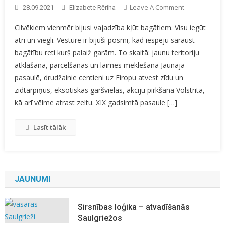
On
Leave A Comment
28.09.2021
Elizabete Rēriha
Zelta
Cilvēkiem vienmēr bijusi vajadzība kļūt bagātiem. Visu iegūt
Drudzis
ātri un viegli. Vēsturē ir bijuši posmi, kad iespēju saraust
Jeb
bagātību reti kurš palaiž garām. To skaitā: jaunu teritoriju
YouTube
atklāšana, pārcelšanās un laimes meklēšana Jaunajā
pasaulē, drudžainie centieni uz Eiropu atvest zīdu un
zīdtārpiņus, eksotiskas garšvielas, akciju pirkšana Volstrītā,
kā arī vēlme atrast zeltu. XIX gadsimtā pasaule […]
Lasīt tālāk
JAUNUMI
Sirsnības loģika – atvadīšanās
Saulgriežos