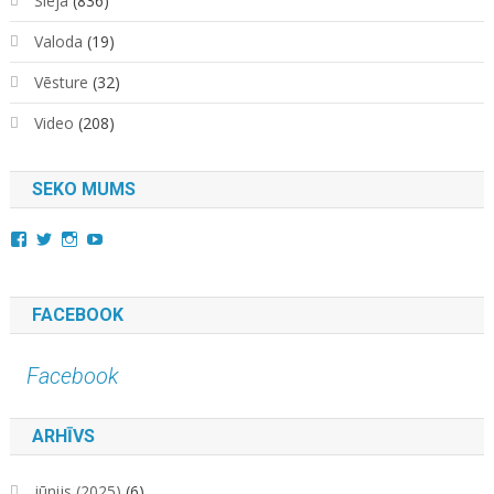
Sleja
(836)
Valoda
(19)
Vēsture
(32)
Video
(208)
SEKO MUMS
View
View
View
YouTube
kara.kuda.10’s
@karakuda360’s
karakuda360’s
profile
profile
profile
on
on
on
Facebook
Twitter
Instagram
FACEBOOK
Facebook
ARHĪVS
jūnijs (2025)
(6)