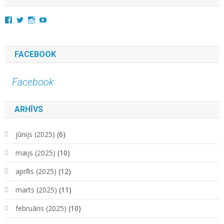
View
View
View
YouTube
kara.kuda.10’s
@karakuda360’s
karakuda360’s
profile
profile
profile
on
on
on
Facebook
Twitter
Instagram
FACEBOOK
Facebook
ARHĪVS
jūnijs (2025)
(6)
maijs (2025)
(10)
aprīlis (2025)
(12)
marts (2025)
(11)
februāris (2025)
(10)