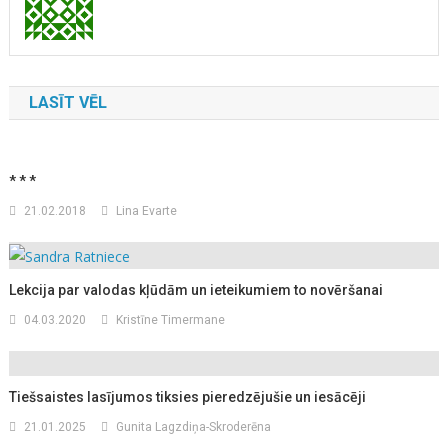
LASĪT VĒL
* * *
21.02.2018
Lina Evarte
Lekcija par valodas kļūdām un ieteikumiem to novēršanai
04.03.2020
Kristīne Timermane
Tiešsaistes lasījumos tiksies pieredzējušie un iesācēji
21.01.2025
Gunita Lagzdiņa-Skroderēna