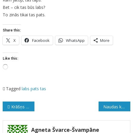
Taps
Bet – cik tas būs labs?
To zinās tikai tas pats.
Share this:
X
Facebook
WhatsApp
More
Like this:
Loading…
Tagged
labs
pats
tas
Ziņu
Krāšņs zieds
Naudas kāre
izvēlne
Agneta Švarce-Švampāne