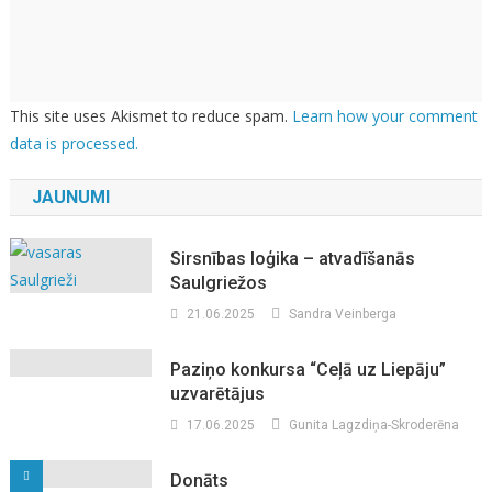
This site uses Akismet to reduce spam.
Learn how your comment
data is processed.
JAUNUMI
Sirsnības loģika – atvadīšanās
Saulgriežos
21.06.2025
Sandra Veinberga
Paziņo konkursa “Ceļā uz Liepāju”
uzvarētājus
17.06.2025
Gunita Lagzdiņa-Skroderēna
Donāts