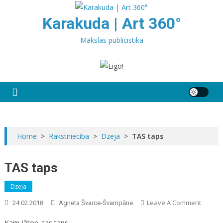
Skip
to
Karakuda | Art 360°
content
Mākslas publicistika
Home
>
Rakstniecība
>
Dzeja
>
TAS taps
TAS taps
Dzeja
On
Leave A Comment
24.02.2018
Agneta Švarce-Švampāne
TAS
Kam jātop, tas taps.