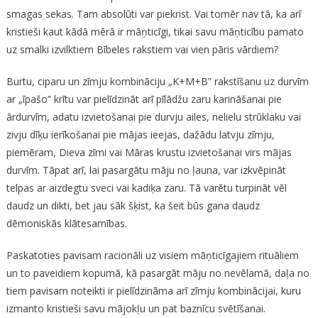
smagas sekas. Tam absolūti var piekrist. Vai tomēr nav tā, ka arī
kristieši kaut kādā mērā ir māņticīgi, tikai savu māņticību pamato
uz smalki izvilktiem Bībeles rakstiem vai vien pāris vārdiem?
Burtu, ciparu un zīmju kombināciju „K+M+B” rakstīšanu uz durvīm
ar „īpašo” krītu var pielīdzināt arī pīlādžu zaru karināšanai pie
ārdurvīm, adatu izvietošanai pie durvju ailes, nelielu strūklaku vai
zivju dīķu ierīkošanai pie mājas ieejas, dažādu latvju zīmju,
piemēram, Dieva zīmi vai Māras krustu izvietošanai virs mājas
durvīm. Tāpat arī, lai pasargātu māju no ļauna, var izkvēpināt
telpas ar aizdegtu sveci vai kadiķa zaru. Tā varētu turpināt vēl
daudz un dikti, bet jau sāk šķist, ka šeit būs gana daudz
dēmoniskās klātesamības.
Paskatoties pavisam racionāli uz visiem māņticīgajiem rituāliem
un to paveidiem kopumā, kā pasargāt māju no nevēlamā, daļa no
tiem pavisam noteikti ir pielīdzināma arī zīmju kombinācijai, kuru
izmanto kristieši savu mājokļu un pat baznīcu svētīšanai.