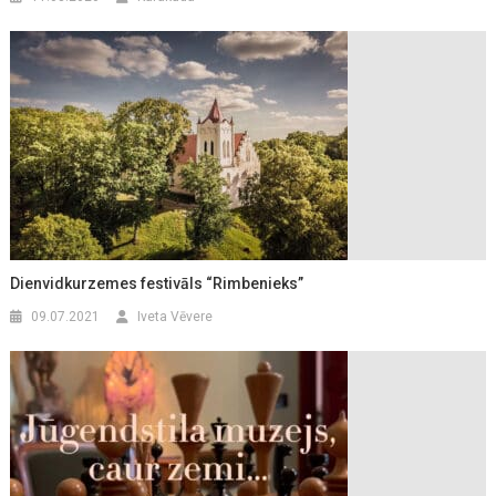
Dienvidkurzemes festivāls “Rimbenieks”
09.07.2021
Iveta Vēvere