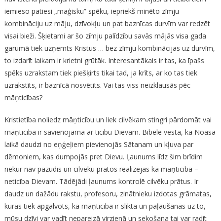
iemieso patiesi „maģisku” spēku, iepriekš minēto zīmju
kombināciju uz māju, dzīvokļu un pat baznīcas durvīm var redzēt
visai bieži. Šķietami ar šo zīmju palīdzību savās mājās visa gada
garumā tiek uzņemts Kristus … bez zīmju kombinācijas uz durvīm,
to izdarīt laikam ir krietni grūtāk. Interesantākais ir tas, ka īpašs
spēks uzrakstam tiek piešķirts tikai tad, ja krīts, ar ko tas tiek
uzrakstīts, ir baznīcā nosvētīts. Vai tas viss neizklausās pēc
māņticības?
Kristietība noliedz māņticību un liek cilvēkam stingri pārdomāt vai
māņticība ir savienojama ar ticību Dievam. Bībele vēsta, ka Noasa
laikā daudzi no eņģeļiem pievienojās Sātanam un kļuva par
dēmoniem, kas dumpojās pret Dievu. Ļaunums līdz šim brīdim
nekur nav pazudis un cilvēku prātos realizējas kā māņticība –
neticība Dievam. Tādējādi ļaunums kontrolē cilvēku prātus. Ir
daudz un dažādu rakstu, profesoru, zinātnieku izdotas grāmatas,
kurās tiek apgalvots, ka māņticība ir slikta un paļaušanās uz to,
mūsu dzīvi var vadīt nepareizā virzienā un sekošana tai var radīt