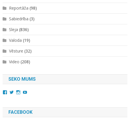
Reportāža
(98)
Sabiedrība
(3)
Sleja
(836)
Valoda
(19)
Vēsture
(32)
Video
(208)
SEKO MUMS
View
View
View
YouTube
kara.kuda.10’s
@karakuda360’s
karakuda360’s
profile
profile
profile
on
on
on
Facebook
Twitter
Instagram
FACEBOOK