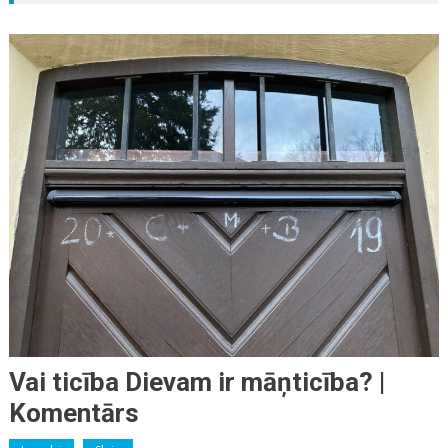
Vai ticība Dievam ir māņticība? |
Komentārs