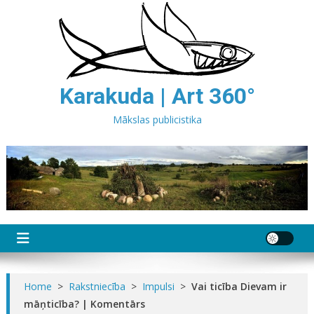
Skip
to
content
Karakuda | Art 360°
Mākslas publicistika
Home
>
Rakstniecība
>
Impulsi
>
Vai ticība Dievam ir
māņticība? | Komentārs