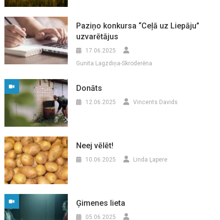
Paziņo konkursa “Ceļā uz Liepāju”
uzvarētājus
17.06.2025
Gunita Lagzdiņa-Skroderēna
Donāts
12.06.2025
Vincents Davids
Neej vēlēt!
10.06.2025
Linda Ļapere
Ģimenes lieta
05.06.2025