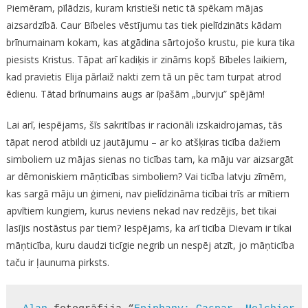
Piemēram, pīlādzis, kuram kristieši netic tā spēkam mājas
aizsardzībā. Caur Bībeles vēstījumu tas tiek pielīdzināts kādam
brīnumainam kokam, kas atgādina sārtojošo krustu, pie kura tika
piesists Kristus. Tāpat arī kadiķis ir zināms kopš Bībeles laikiem,
kad pravietis Elija pārlaiž nakti zem tā un pēc tam turpat atrod
ēdienu. Tātad brīnumains augs ar īpašām „burvju” spējām!
Lai arī, iespējams, šīs sakritības ir racionāli izskaidrojamas, tās
tāpat nerod atbildi uz jautājumu – ar ko atšķiras ticība dažiem
simboliem uz mājas sienas no ticības tam, ka māju var aizsargāt
ar dēmoniskiem māņticības simboliem? Vai ticība latvju zīmēm,
kas sargā māju un ģimeni, nav pielīdzināma ticībai trīs ar mītiem
apvītiem kungiem, kurus neviens nekad nav redzējis, bet tikai
lasījis nostāstus par tiem? Iespējams, ka arī ticība Dievam ir tikai
māņticība, kuru daudzi ticīgie negrib un nespēj atzīt, jo māņticība
taču ir ļaunuma pirksts.