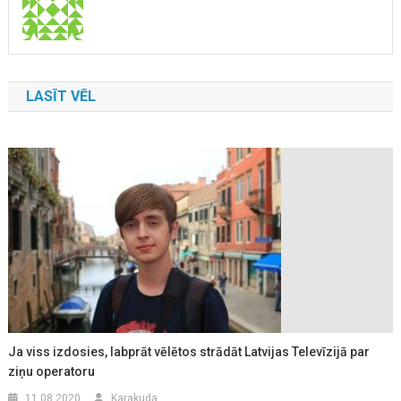
LASĪT VĒL
Ja viss izdosies, labprāt vēlētos strādāt Latvijas Televīzijā par
ziņu operatoru
11.08.2020
Karakuda