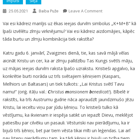
Impulsi
Sleja
On
Leave A Comment
25.05.2021
Baiba Puže
Vai
Vai esi kādreiz manījis uz ēkas ieejas durvīm simbolus „K+M+B” kā
Ticība
īpaši izvēlētu zīmju virknējumu? Vai esi kādreiz aizdomājies, kāpēc
Dievam
tāda burtu un zīmju kombinācija tiek rakstīta?
Ir
Māņticība?
Katru gadu 6. janvārī, Zvaigznes dienā, tie, kas savā mājā vēlas
|
aicināt Kristu un cer, ka ar zīmju palīdzību Tas Kungs svētīs māju,
Komentārs
uz mājas ieejas durvīm raksta īpašo uzrakstu. Kristieši apgalvo, ka
konkrētie burti norāda uz trīs svētajiem ķēniņiem (Kaspars,
Melhiors un Baltasars) un tiek tulkots: „Lai Kristus svētī Tavu
namu!” (oriģ. itāļu val.:
C
hristus
m
ansionem
b
enedicat!
). Bībelē ir
rakstīts, ka trīs Austrumu gudrie nāca apraudzīt jaundzimušo Jēzu
Kristu, lai ieceltu viņu par jūdu ķēniņu. To kristieši tulko kā
vēstījumu, ka ikvienam ir iespēja satikt un iepazīt Dievu, meklējot
patiesību par cilvēku un pasauli. Vēsturiski nav pierādījumu, ka ir
bijuši trīs ķēniņi, bet par tiem vēsta tikai mīti un leģendas. Lai arī
nav īstenu pierādījumu tam, ka tādi ķēniņi ir bijuši un ticība tiem