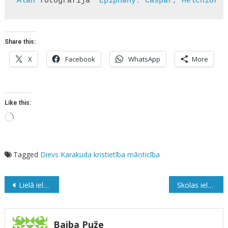
Alan
 fotogrāfija “
Epiphany: Caspar, Melchior u
Share this:
X
Facebook
WhatsApp
More
Like this:
Loading…
Tagged
Dievs
Karakuda
kristietība
māņticība
Ziņu
Lielā iela Jelgavā
Skolas iela
izvēlne
Baiba Puže