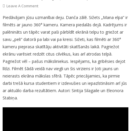
On
Leave A Comment
Deja
Piedāvājam jūsu uzmanībai deju. Danča zālē. Sižets „Mana elpa” ir
filmēts ar jauno 360° kameru. Kamera piedalās dejā. Kadrējums ir
palēnināts un tāpēc varat paši pārbīdīt ekrānā telpu to griežot ar
savu „peli” datorā pa labi vai pa kreisi. Sižeti, kas filmēti ar 360°
kameru pieprasa skatītāju aktivitāti skatīšanās laikā. Pagriežot
ekrānu varēsiet redzēt citus cilvēkus, kas arī atrodas telpā.
Pagriežot vēl – pašus māksliniekus. Iespējams, ka gribēsies dejot
līdzi. Filmēt šādā veidā nav viegli un šis virziens ir ļoti jauns un
neierasts ekrāna mākslas sfērā. Tāpēc priecājamies, ka pirmie
darbi trešā kursa studentiem ir izdevušies un iepazīstināsim arī jūs
ar aktuālo darba rezultātiem. Autori: Sintija Silagaile un Eleonora
Stabiņa.