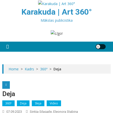
Skip
to
Karakuda | Art 360°
content
Mākslas publicistika
Home
>
Kadrs
>
360º
>
Deja
Deja
360º
Deja
Sleja
Video
07.09.2023
Sintija Silagaile, Eleonora Stabiņa