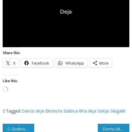
Share this:
X
Facebook
WhatsApp
More
Like this:
Loading…
Tagged
Dancis
deja
Eleonora Stabiņa
lēna deja
Sintija Silagaile
Ziņu
Godinot Ziedoni, Liepāju un Ventspili pieskandinās dzeja
Domu lidojums un vēriens