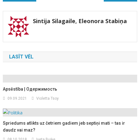
izvēlne
Sintija Silagaile, Eleonora Stabiņa
LASĪT VĒL
Apsēstība | Одержимость
09.09.2021
Violetta Tsoy
Spriedums atlikts uz četriem gadiem jeb septiņi mati – tas ir
daudz vai maz?
08.10.2018
Iveta Buiķe