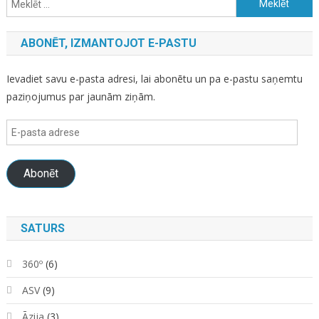
ABONĒT, IZMANTOJOT E-PASTU
Ievadiet savu e-pasta adresi, lai abonētu un pa e-pastu saņemtu
paziņojumus par jaunām ziņām.
E-
pasta
adrese
Abonēt
SATURS
360º
(6)
ASV
(9)
Āzija
(3)