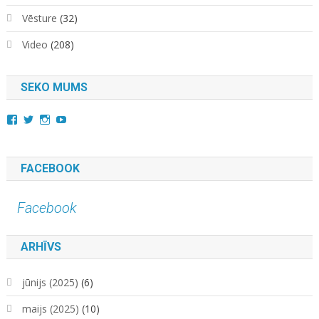
Vēsture
(32)
Video
(208)
SEKO MUMS
View
View
View
YouTube
kara.kuda.10’s
@karakuda360’s
karakuda360’s
profile
profile
profile
on
on
on
Facebook
Twitter
Instagram
FACEBOOK
Facebook
ARHĪVS
jūnijs (2025)
(6)
maijs (2025)
(10)