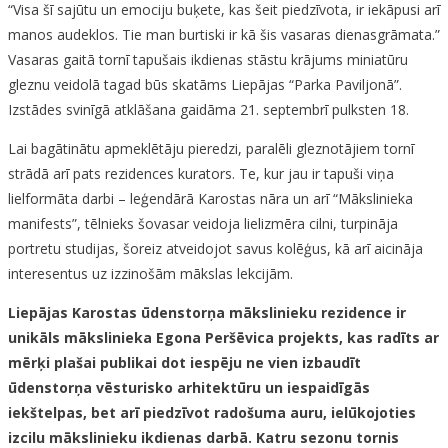
“Visa šī sajūtu un emociju buķete, kas šeit piedzīvota, ir iekāpusi arī
manos audeklos. Tie man burtiski ir kā šis vasaras dienasgrāmata.”
Vasaras gaitā tornī tapušais ikdienas stāstu krājums miniatūru
gleznu veidolā tagad būs skatāms Liepājas “Parka Paviljonā”.
Izstādes svinīgā atklāšana gaidāma 21. septembrī pulksten 18.
Lai bagātinātu apmeklētāju pieredzi, paralēli gleznotājiem tornī
strādā arī pats rezidences kurators. Te, kur jau ir tapuši viņa
lielformāta darbi – leģendārā Karostas nāra un arī “Mākslinieka
manifests”, tēlnieks šovasar veidoja lielizmēra cilni, turpināja
portretu studijas, šoreiz atveidojot savus kolēģus, kā arī aicināja
interesentus uz izzinošām mākslas lekcijām.
Liepājas Karostas ūdenstorņa mākslinieku rezidence ir
unikāls mākslinieka Egona Peršēvica projekts, kas radīts ar
mērķi plašai publikai dot iespēju ne vien izbaudīt
ūdenstorņa vēsturisko arhitektūru un iespaidīgās
iekštelpas, bet arī piedzīvot radošuma auru, ielūkojoties
izcilu mākslinieku ikdienas darbā. Katru sezonu tornis