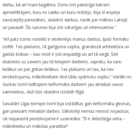
darbu, kā arī mani bagātina. Esmu ļoti pateicīga katram
apmeklētājam, kuru es satiku un kuru redzēju. Bija šī iespēja
savstarpēji parunāties, skaidrot darbus, runāt par mākslu Latvijā
un pasaulē. Šīs sarunas bija ļoti saturīgas un interesantas.”
“Arī pats tornis noteikti ir ietekmējis manus darbus, īpaši formātu
izvēlē. Tas plašums, tā garīguma sajūta, grandiozā arhitektūra un
gaišās krāsas – kas reizē ir ļoti iespaidīgi un arī tā viegli. Šeit
skatoties uz saviem jau tā lielajiem darbiem, sapratu, ka varu
lielākus un pat gribas lielākus. Tas plašums un tas, ka nav
ierobežojuma, māksliniekam dod tādu spārnotu sajūtu.” Vairāki no
Guntas tornī radītajiem lielformāta darbiem jau atraduši savus
saimniekus, daži būs skatāmi izstādē Rīgā.
Savukārt Līgai Ķempei tornī bija izstādītas gan lielformāta gleznas,
gan pavisam miniatūri darbiņi. Sākotnēji nemaz neesot nojautusi,
cik neparastā piedzīvojumā ir uzaicināta: “Šī ir debešķīga vieta –
mākslinieku un mākslas paradīze!”