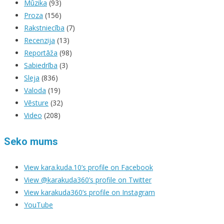
Mūzika
(93)
Proza
(156)
Rakstniecība
(7)
Recenzija
(13)
Reportāža
(98)
Sabiedrība
(3)
Sleja
(836)
Valoda
(19)
Vēsture
(32)
Video
(208)
Seko mums
View kara.kuda.10’s profile on Facebook
View @karakuda360’s profile on Twitter
View karakuda360’s profile on Instagram
YouTube