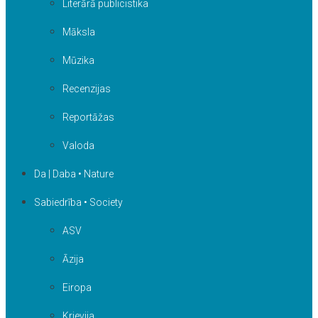
Literārā publicistika
Māksla
Mūzika
Recenzijas
Reportāžas
Valoda
Da | Daba • Nature
Sabiedrība • Society
ASV
Āzija
Eiropa
Krievija