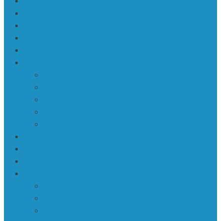
Mū | Mūzika
Mūzika
My Account
My Profile
Reset Password
Sabiedrība • Society
ASV
Āzija
Eiropa
Krievija
Latvija
Saturs
Sign Up
Ziņas | Politika
Ka | Kadrs • Frame
360º
Īsfilmas
Video