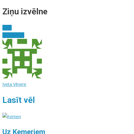
Ziņu izvēlne
Deja
Ida jau liela
Iveta Vēvere
Lasīt vēl
Uz Ķemeriem