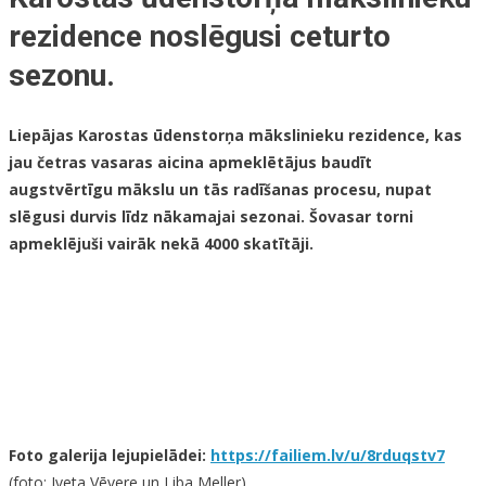
rezidence noslēgusi ceturto
sezonu.
Liepājas Karostas ūdenstorņa mākslinieku rezidence, kas
jau četras vasaras aicina apmeklētājus baudīt
augstvērtīgu mākslu un tās radīšanas procesu, nupat
slēgusi durvis līdz nākamajai sezonai. Šovasar torni
apmeklējuši vairāk nekā 4000 skatītāji.
Foto galerija lejupielādei:
https://failiem.lv/u/8rduqstv7
(foto: Iveta Vēvere un Liba Meller)