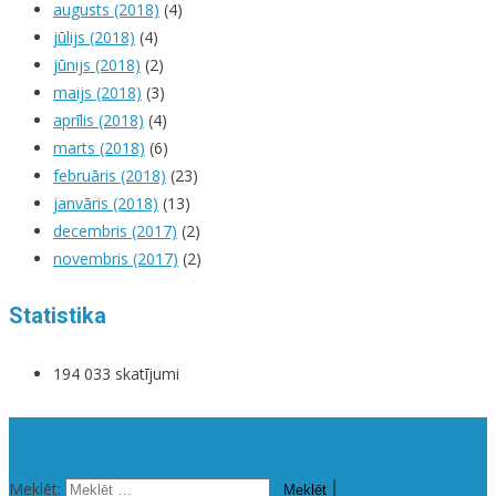
augusts (2018)
(4)
jūlijs (2018)
(4)
jūnijs (2018)
(2)
maijs (2018)
(3)
aprīlis (2018)
(4)
marts (2018)
(6)
februāris (2018)
(23)
janvāris (2018)
(13)
decembris (2017)
(2)
novembris (2017)
(2)
Statistika
194 033 skatījumi
Meklēt
Meklēt: