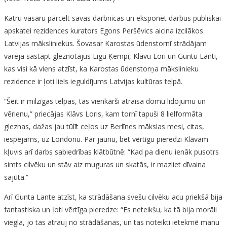
Katru vasaru pārcelt savas darbnīcas un eksponēt darbus publiskai
apskatei rezidences kurators Egons Peršēvics aicina izcilākos
Latvijas māksliniekus. Šovasar Karostas ūdenstornī strādājam
varēja sastapt gleznotājus Līgu Ķempi, Klāvu Lori un Guntu Lanti,
kas visi kā viens atzīst, ka Karostas ūdenstorņa mākslinieku
rezidence ir ļoti liels ieguldījums Latvijas kultūras telpā.
“Šeit ir milzīgas telpas, tās vienkārši atraisa domu lidojumu un
vērienu,” priecājas Klāvs Loris, kam tornī tapuši 8 lielformāta
gleznas, dažas jau tūlīt ceļos uz Berlīnes mākslas mesi, citas,
iespējams, uz Londonu. Par jaunu, bet vērtīgu pieredzi Klāvam
kļuvis arī darbs sabiedrības klātbūtnē: “Kad pa dienu ienāk pusotrs
simts cilvēku un stāv aiz muguras un skatās, ir mazliet dīvaina
sajūta.”
Arī Gunta Lante atzīst, ka strādāšana svešu cilvēku acu priekšā bija
fantastiska un ļoti vērtīga pieredze: “Es neteikšu, ka tā bija morāli
viegla, jo tas atrauj no strādāšanas, un tas noteikti ietekmē manu