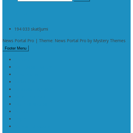
Statistika
194 033 skatījumi
News Portal Pro | Theme: News Portal Pro by Mystery Themes
Footer Menu
Checkout
Da | Daba • Nature
Filmu festivāli
KaRaKuDa
Karakuda | Art 360°
Karte | Sitemap
Kas ir KaRaKuDa
Kontakti
Log In
Member Directory