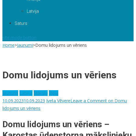
Latvija
Saturs
site mode button
Home
>
Jaunumi
>
Domu lidojums un vēriens
Domu lidojums un vēriens
Jaunumi
Latvija
Māksla
Sleja
10.09.2023
10.09.2023
Iveta Vēvere
Leave a Comment
on Domu
lidojums un vēriens
Domu lidojums un vēriens –
Karostas ūdenstorņa mākslinieku