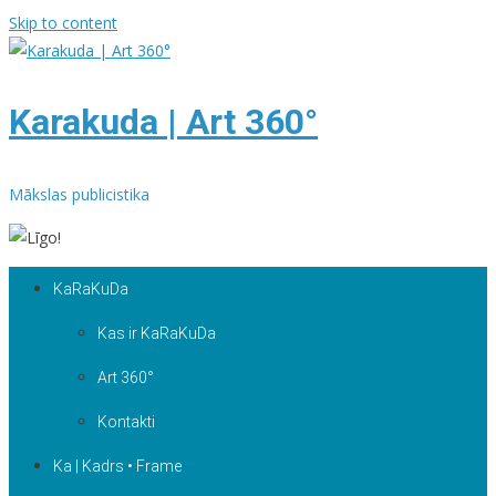
Skip to content
Karakuda | Art 360°
Mākslas publicistika
KaRaKuDa
Kas ir KaRaKuDa
Art 360°
Kontakti
Ka | Kadrs • Frame