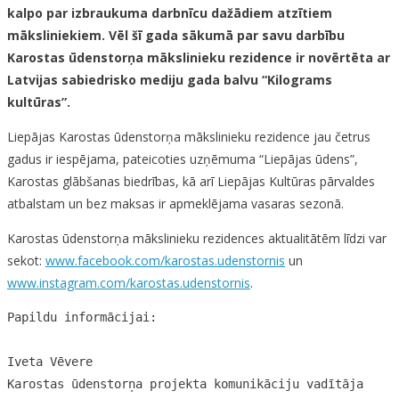
kalpo par izbraukuma darbnīcu dažādiem atzītiem
māksliniekiem. Vēl šī gada sākumā par savu darbību
Karostas ūdenstorņa mākslinieku rezidence ir novērtēta ar
Latvijas sabiedrisko mediju gada balvu “Kilograms
kultūras”.
Liepājas Karostas ūdenstorņa mākslinieku rezidence jau četrus
gadus ir iespējama, pateicoties uzņēmuma “Liepājas ūdens”,
Karostas glābšanas biedrības, kā arī Liepājas Kultūras pārvaldes
atbalstam un bez maksas ir apmeklējama vasaras sezonā.
Karostas ūdenstorņa mākslinieku rezidences aktualitātēm līdzi var
sekot:
www.facebook.com/karostas.udenstornis
un
www.instagram.com/karostas.udenstornis
.
Papildu informācijai:

Iveta Vēvere

Karostas ūdenstorņa projekta komunikāciju vadītāja
