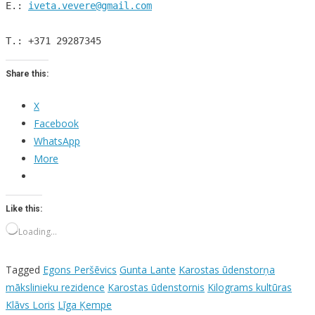
E.: 
iveta.vevere@gmail.com
T.: +371 29287345
Share this:
X
Facebook
WhatsApp
More
Like this:
Loading…
Tagged
Egons Peršēvics
Gunta Lante
Karostas ūdenstorņa
mākslinieku rezidence
Karostas ūdenstornis
Kilograms kultūras
Klāvs Loris
Līga Ķempe