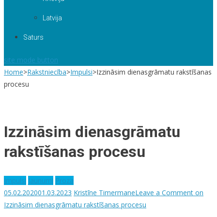
Latvija
Saturs
site mode button
Home
>
Rakstniecība
>
Impulsi
>
Izzināsim dienasgrāmatu rakstīšanas
procesu
Izzināsim dienasgrāmatu
rakstīšanas procesu
Impulsi
Jaunumi
Proza
05.02.2020
01.03.2023
Kristīne Timermane
Leave a Comment
on
Izzināsim dienasgrāmatu rakstīšanas procesu