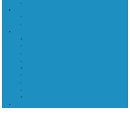
Video
Ra | Rakstniecība • Creative Writing
Dzeja
Proza
Ku | Kultūra • Culture
Forumi | Diskusijas
Impulsi
Intervijas
Izstādes
Literārā publicistika • Literary journalism
Māksla
Recenzijas
Reportāžas
Valoda
Kā kino gatavo mūs karam