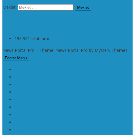
Meklēt:
Statistika
193 981 skatījumi
News Portal Pro | Theme: News Portal Pro by Mystery Themes
Footer Menu
Checkout
Da | Daba • Nature
Filmu festivāli
KaRaKuDa
Karakuda | Art 360°
Karte | Sitemap
Kas ir KaRaKuDa
Kontakti
Log In