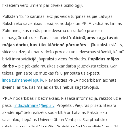
fiksētiem vērojumiem par cilvēka psiholoģiju.
Pulksten 12.45 sarunas lekcijas veidā turpināsies pie Latvijas
Rakstnieku savienības Liepājas nodaļas un PPLA vadītājas Lindas
Zulmanes, kas runās par iedvesmu un radošo procesu
dienasgrāmatu rakstīšanas kontekstā.
Aicinājums sagatavot
mājas darbu, kas tiks klātienē pārrunāts
– jāuzraksta stāsts,
skice vai dzejolis par radošo procesu un iedvesmas stāvokli, kā arī
brīvā improvizācijā jāapraksta viens fotokadrs.
Papildus mājas
darbs
– pie jebkāda mūzikas skaņdarba jāuzraksta teksts. Gan
teksts, gan saite uz mūzikas failu jānosūta uz e-pastu
linda.zulmane@liepu.lv
. Pievienoties PPLA nodarbībām aicināts
ikviens, arī tie, kas mājas darbus nebūs sagatavojuši.
PPLA nodarbības ir bezmaksas. Plašāka informācija, rakstot uz e-
pastu
linda.zulmane@liepu.lv
. Projekts „Piejūras pilsētu literārā
akadēmija” tiek realizēts sadarbībā ar Latvijas Rakstnieku
savienību, Liepājas Universitāti un Ventspils Starptautisko
rakstnieku un tulkotāju māju. Projektu pārstāv nodibinājums “Via