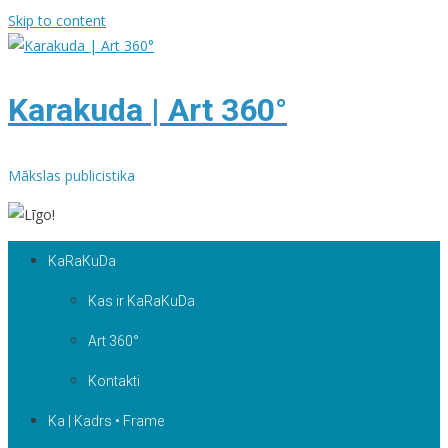
Skip to content
Karakuda | Art 360°
Mākslas publicistika
KaRaKuDa
Kas ir KaRaKuDa
Art 360°
Kontakti
Ka | Kadrs • Frame