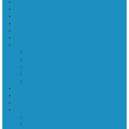
Member Directory
Mū | Mūzika
Mūzika
My Account
My Profile
Reset Password
Sabiedrība • Society
ASV
Āzija
Eiropa
Krievija
Latvija
Saturs
Sign Up
Ziņas | Politika
Ka | Kadrs • Frame
360º
Īsfilmas