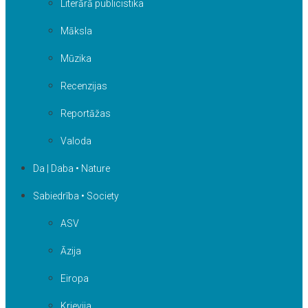
Literārā publicistika
Māksla
Mūzika
Recenzijas
Reportāžas
Valoda
Da | Daba • Nature
Sabiedrība • Society
ASV
Āzija
Eiropa
Krievija