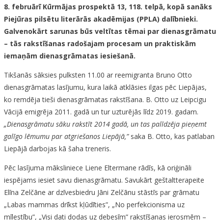
8. februārī Kūrmājas prospektā 13, 118. telpā, kopā sanāks
Piejūras pilsētu literārās akadēmijas (PPLA) dalībnieki.
Galvenokārt sarunas būs veltītas tēmai par dienasgrāmatu
– tās rakstīšanas radošajam procesam un praktiskām
iemaņām dienasgrāmatas iesiešanā.
Tikšanās sāksies pulksten 11.00 ar reemigranta Bruno Otto
dienasgrāmatas lasījumu, kura laikā atklāsies ilgas pēc Liepājas,
ko remdēja tieši dienasgrāmatas rakstīšana. B. Otto uz Leipcigu
Vācijā emigrēja 2011. gadā un tur uzturējās līdz 2019. gadam.
„Dienasgrāmatu sāku rakstīt 2014 gadā, un tas palīdzēja pieņemt
galīgo lēmumu par atgriešanos Liepājā,”
saka B. Otto, kas patlaban
Liepājā darbojas kā šaha treneris.
Pēc lasījuma māksliniece Liene Eltermane rādīs, kā oriģināli
iespējams iesiet savu dienasgrāmatu. Savukārt geštaltterapeite
Elīna Zelčāne ar dzīvesbiedru Jāni Zelčānu stāstīs par grāmatu
„Labas mammas drīkst kļūdīties”, „No perfekcionisma uz
mīlestību”, „Visi dati dodas uz debesīm” rakstīšanas ierosmēm –