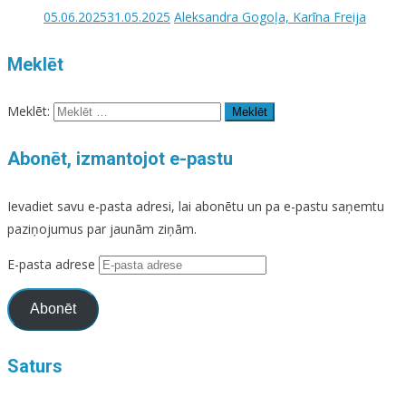
05.06.2025
31.05.2025
Aleksandra Gogoļa, Karīna Freija
Meklēt
Meklēt:
Abonēt, izmantojot e-pastu
Ievadiet savu e-pasta adresi, lai abonētu un pa e-pastu saņemtu
paziņojumus par jaunām ziņām.
E-pasta adrese
Abonēt
Saturs