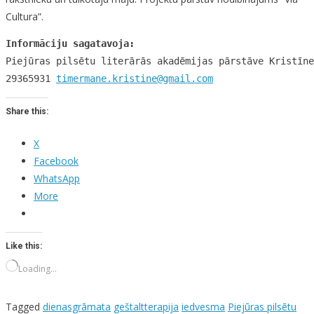
Cultura”.
Informāciju sagatavoja:
Piejūras pilsētu literārās akadēmijas pārstāve Kristīne
29365931 
timermane.kristine@gmail.com
Share this:
X
Facebook
WhatsApp
More
Like this:
Loading…
Tagged
dienasgrāmata
geštaltterapija
iedvesma
Piejūras pilsētu