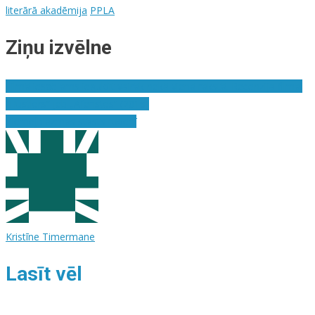
literārā akadēmija
PPLA
Ziņu izvēlne
Filmā iespējams ieguldīt vairāk nekā vienā rakstā. Recenzija filmai
“Hustlers” jeb „Afēristes“ (2019)
Ziemeļblāzmas stāsts rudenī
Kristīne Timermane
Lasīt vēl