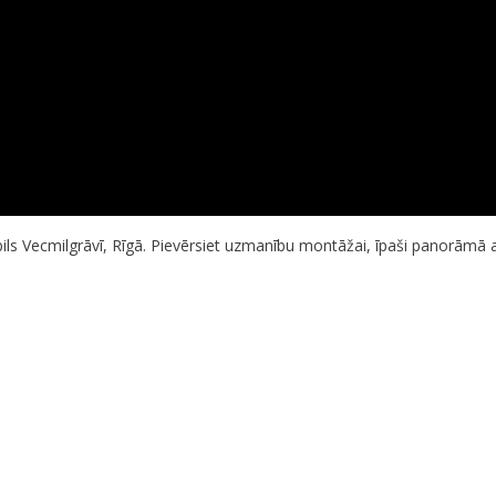
ls Vecmilgrāvī, Rīgā. Pievērsiet uzmanību montāžai, īpaši panorāmā ap