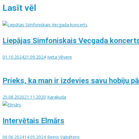
Lasīt vēl
Liepājas Simfoniskais Vecgada koncerts
01.10.2024
21.09.2024
Iveta Vēvere
Prieks, ka man ir izdevies savu hobiju p
25.08.2020
21.11.2020
Karakuda
Intervētais Elmārs
06.06.2024
14.05.2024
Reinis Valpēteris