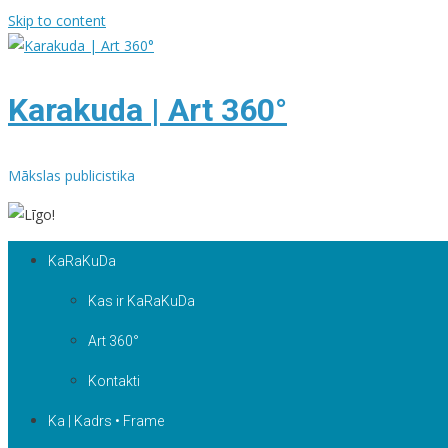
Skip to content
Karakuda | Art 360°
Mākslas publicistika
KaRaKuDa
Kas ir KaRaKuDa
Art 360°
Kontakti
Ka | Kadrs • Frame