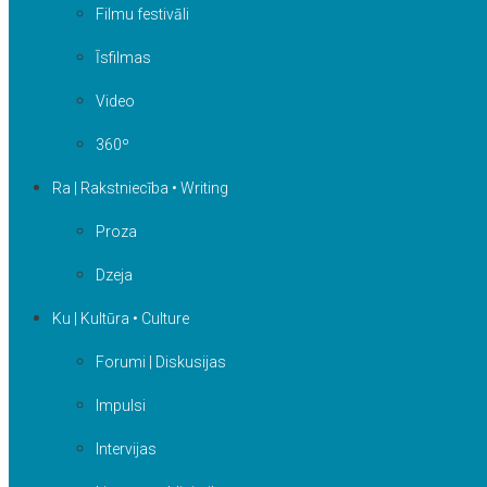
Filmu festivāli
Īsfilmas
Video
360º
Ra | Rakstniecība • Writing
Proza
Dzeja
Ku | Kultūra • Culture
Forumi | Diskusijas
Impulsi
Intervijas