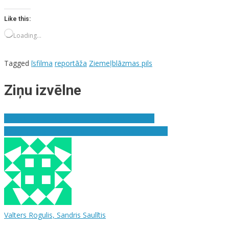
Like this:
Loading…
Tagged
īsfilma
reportāža
Ziemeļblāzmas pils
Ziņu izvēlne
Izzināsim dienasgrāmatu rakstīšanas procesu
12 soļu programma anonīmajiem piesārņotājiem
Valters Rogulis, Sandris Saulītis