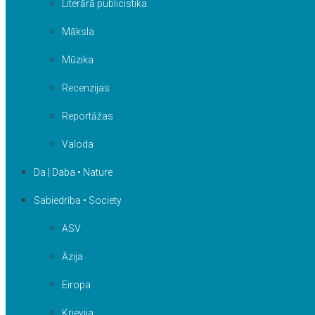
Literārā publicistika
Māksla
Mūzika
Recenzijas
Reportāžas
Valoda
Da | Daba • Nature
Sabiedrība • Society
ASV
Āzija
Eiropa
Krievija