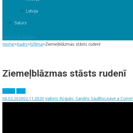
Latvija
Saturs
site mode button
Home
>
Kadrs
>
Īsfilma
>
Ziemeļblāzmas stāsts rudenī
Ziemeļblāzmas stāsts rudenī
Īsfilma
Sleja
06.02.2020
02.11.2020
Valters Rogulis, Sandris Saulītis
Leave a Comm