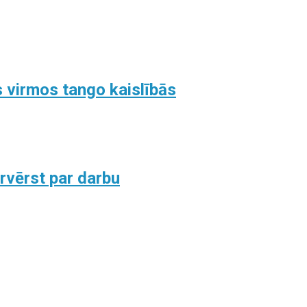
 virmos tango kaislībās
ārvērst par darbu