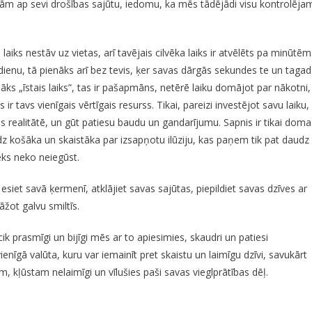
dām ap sevi drošības sajūtu, iedomu, ka mēs tādējādi visu kontrolēja
aiks nestāv uz vietas, arī tavējais cilvēka laiks ir atvēlēts pa minūtēm
rmdienu, tā pienāks arī bez tevis, ķer savas dārgās sekundes te un tagad
nāks „īstais laiks”, tas ir pašapmāns, netērē laiku domājot par nākotni,
ir tavs vienīgais vērtīgais resurss. Tikai, pareizi investējot savu laiku,
es realitātē, un gūt patiesu baudu un gandarījumu. Sapnis ir tikai doma
 daudz košāka un skaistāka par izsapņotu ilūziju, kas paņem tik pat daudz
vēks neko neiegūst.
 esiet savā ķermenī, atklājiet savas sajūtas, piepildiet savas dzīves ar
āžot galvu smiltīs.
s cik prasmīgi un bijīgi mēs ar to apiesimies, skaudri un patiesi
vienīgā valūta, kuru var iemainīt pret skaistu un laimīgu dzīvi, savukārt
m, kļūstam nelaimīgi un vīlušies paši savas vieglprātības dēļ.