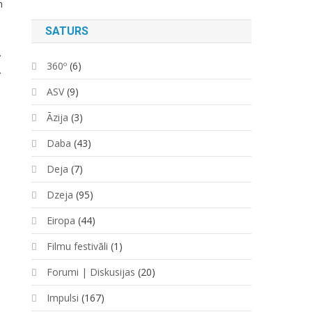
m
SATURS
.
360º
(6)
.
ASV
(9)
Āzija
(3)
Daba
(43)
Deja
(7)
Dzeja
(95)
Eiropa
(44)
Filmu festivāli
(1)
Forumi | Diskusijas
(20)
Impulsi
(167)