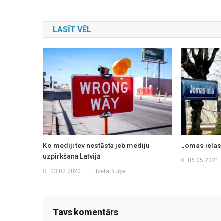
LASĪT VĒL
Ko mediji tev nestāsta jeb mediju
Jomas ielas
uzpirkšana Latvijā
06.05.2021
23.02.2020
Iveta Buiķe
Tavs komentārs