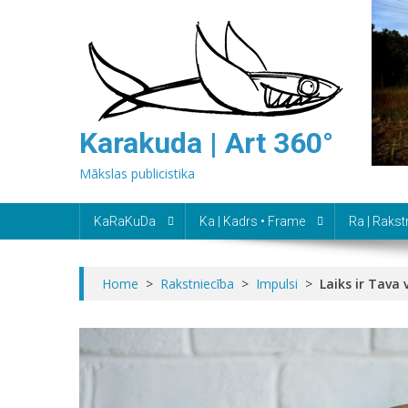
Skip
to
content
Karakuda | Art 360°
Mākslas publicistika
KaRaKuDa
Ka | Kadrs • Frame
Ra | Rakst
Home
>
Rakstniecība
>
Impulsi
>
Laiks ir Tava 