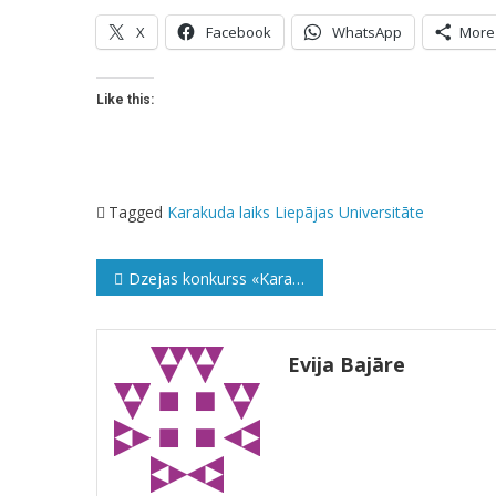
X
Facebook
WhatsApp
More
Like this:
Tagged
Karakuda
laiks
Liepājas Universitāte
Ziņu
Dzejas konkurss «Karantīnas līrika»
izvēlne
Evija Bajāre