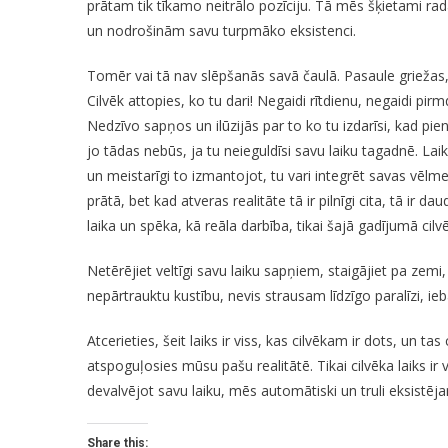
prātam tik tīkamo neitrālo pozīciju. Tā mēs šķietami ra
un nodrošinām savu turpmāko eksistenci.
Tomēr vai tā nav slēpšanās savā čaulā. Pasaule griežas, l
Cilvēk attopies, ko tu dari! Negaidi rītdienu, negaidi pi
Nedzīvo sapņos un ilūzijās par to ko tu izdarīsi, kad pie
jo tādas nebūs, ja tu neieguldīsi savu laiku tagadnē. Laiks 
un meistarīgi to izmantojot, tu vari integrēt savas vēlm
prātā, bet kad atveras realitāte tā ir pilnīgi cita, tā ir
laika un spēka, kā reāla darbība, tikai šajā gadījumā cil
Netērējiet veltīgi savu laiku sapņiem, staigājiet pa zemi,
nepārtrauktu kustību, nevis strausam līdzīgo paralīzi, ieb
Atcerieties, šeit laiks ir viss, kas cilvēkam ir dots, un ta
atspoguļosies mūsu pašu realitātē. Tikai cilvēka laiks ir 
devalvējot savu laiku, mēs automātiski un truli eksistēja
Share this: