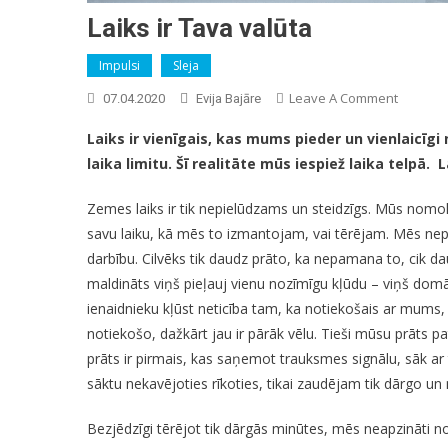
Laiks ir Tava valūta
Impulsi
Sleja
On
Leave A Comment
07.04.2020
Evija Bajāre
Laiks
Laiks ir vienīgais, kas mums pieder un vienlaicīg
Ir
laika limitu. Šī realitāte mūs iespiež laika telpā. 
Tava
Valūta
Zemes laiks ir tik nepielūdzams un steidzīgs. Mūs nomok
savu laiku, kā mēs to izmantojam, vai tērējam. Mēs nepā
darbību. Cilvēks tik daudz prāto, ka nepamana to, cik da
maldināts viņš pieļauj vienu nozīmīgu kļūdu – viņš domā, 
ienaidnieku kļūst neticība tam, ka notiekošais ar mums,
notiekošo, dažkārt jau ir pārāk vēlu. Tieši mūsu prāts
prāts ir pirmais, kas saņemot trauksmes signālu, sāk ar t
sāktu nekavējoties rīkoties, tikai zaudējam tik dārgo un
Bezjēdzīgi tērējot tik dārgās minūtes, mēs neapzināti 