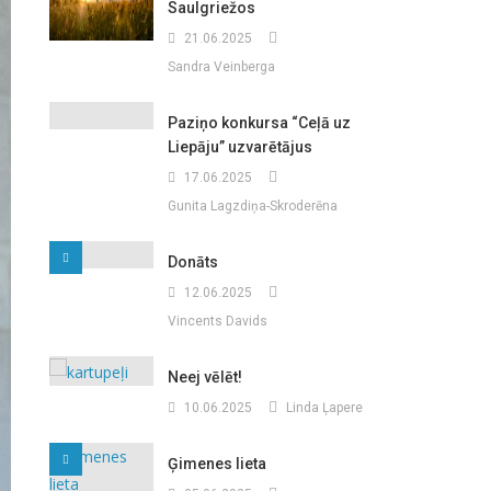
Saulgriežos
21.06.2025
Sandra Veinberga
Paziņo konkursa “Ceļā uz
Liepāju” uzvarētājus
17.06.2025
Gunita Lagzdiņa-Skroderēna
Donāts
12.06.2025
Vincents Davids
Neej vēlēt!
10.06.2025
Linda Ļapere
Ģimenes lieta