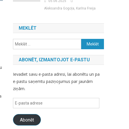
05.06.2025
Aleksandra Gogoļa, Karīna Freija
MEKLĒT
Meklēt:
ABONĒT, IZMANTOJOT E-PASTU
šu
Ievadiet savu e-pasta adresi, lai abonētu un pa
e-pastu saņemtu paziņojumus par jaunām
ziņām.
a
E-
pasta
adrese
Abonēt