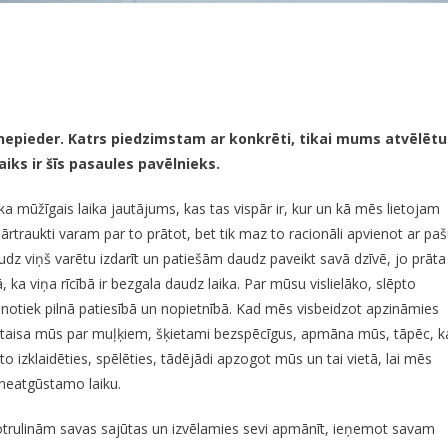
i nepieder. Katrs piedzimstam ar konkrēti, tikai mums atvēlētu
Laiks ir šīs pasaules pavēlnieks.
a mūžīgais laika jautājums, kas tas vispār ir, kur un kā mēs lietojam
rtraukti varam par to prātot, bet tik maz to racionāli apvienot ar pa
udz viņš varētu izdarīt un patiešām daudz paveikt savā dzīvē, jo prāta
ka viņa rīcībā ir bezgala daudz laika. Par mūsu vislielāko, slēpto
 notiek pilnā patiesībā un nopietnībā. Kad mēs visbeidzot apzināmies
 pataisa mūs par muļķiem, šķietami bezspēcīgus, apmāna mūs, tāpēc, k
o izklaidēties, spēlēties, tādējādi apzogot mūs un tai vietā, lai mēs
 neatgūstamo laiku.
notrulinām savas sajūtas un izvēlamies sevi apmānīt, ieņemot savam