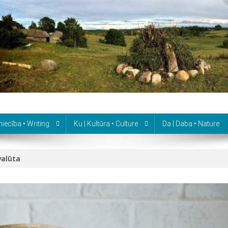
niecība • Writing
Ku | Kultūra • Culture
Da | Daba • Nature
valūta