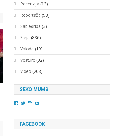
Recenzija
(13)
Reportāža
(98)
Sabiedrība
(3)
Sleja
(836)
Valoda
(19)
Vēsture
(32)
Video
(208)
SEKO MUMS
View
View
View
YouTube
kara.kuda.10’s
@karakuda360’s
karakuda360’s
profile
profile
profile
on
on
on
Facebook
Twitter
Instagram
FACEBOOK