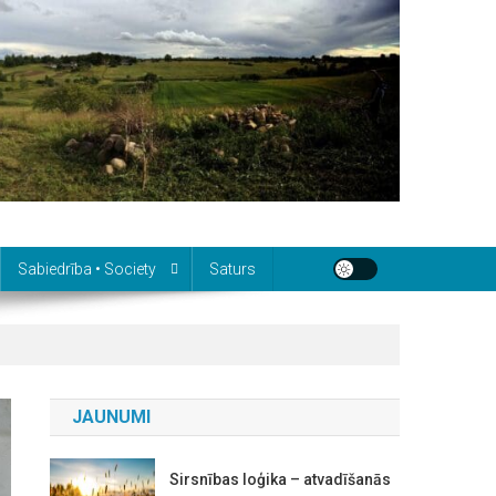
Sabiedrība • Society
Saturs
JAUNUMI
Sirsnības loģika – atvadīšanās