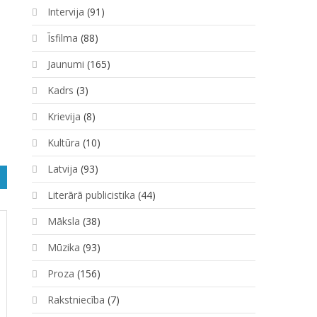
Intervija
(91)
Īsfilma
(88)
Jaunumi
(165)
Kadrs
(3)
Krievija
(8)
Kultūra
(10)
Latvija
(93)
Literārā publicistika
(44)
Māksla
(38)
Mūzika
(93)
Proza
(156)
Rakstniecība
(7)