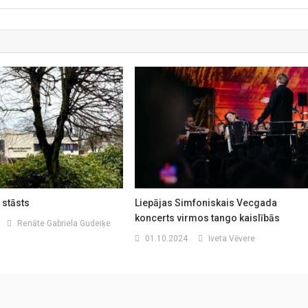
 stāsts
Liepājas Simfoniskais Vecgada
koncerts virmos tango kaislībās
Renāte Gabriela Gudeiķe
01.10.2024
Iveta Vēvere