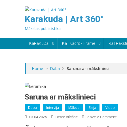
Skip
to
Karakuda | Art 360°
content
Mākslas publicistika
KaRaKuDa
Ka | Kadrs • Frame
Ra | Rakst
Home
>
Daba
>
Saruna ar mākslinieci
Saruna ar mākslinieci
Daba
Intervija
Māksla
Sleja
Video
On
Leave A Comment
03.04.2025
Beate Vilcāne
Sarun