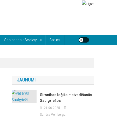
Sabiedrība • Society
Saturs
JAUNUMI
Sirsnības loģika – atvadīšanās
Saulgriežos
21.06.2025
Sandra Veinberga