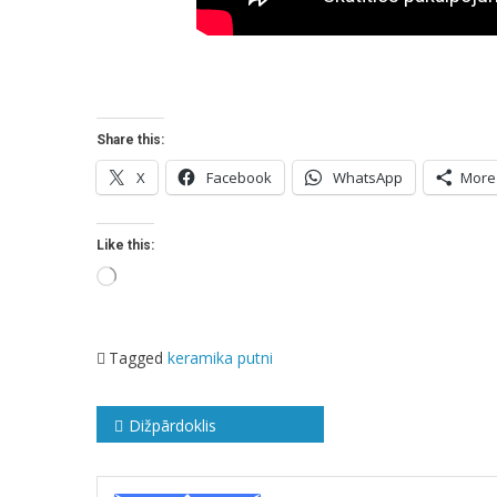
Share this:
X
Facebook
WhatsApp
More
Like this:
Loading…
Tagged
keramika
putni
Ziņu
Dižpārdoklis
izvēlne