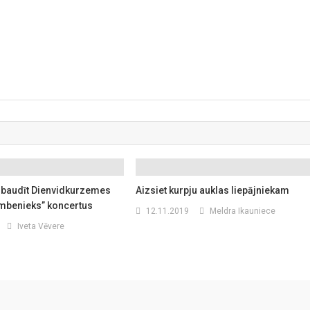
t baudīt Dienvidkurzemes
Aizsiet kurpju auklas liepājniekam
imbenieks” koncertus
12.11.2019
Meldra Ikauniece
Iveta Vēvere