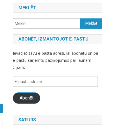
MEKLĒT
Meklēt:
ABONĒT, IZMANTOJOT E-PASTU
Ievadiet savu e-pasta adresi, lai abonētu un pa
e-pastu saņemtu paziņojumus par jaunām
ziņām.
E-
pasta
adrese
Abonēt
SATURS