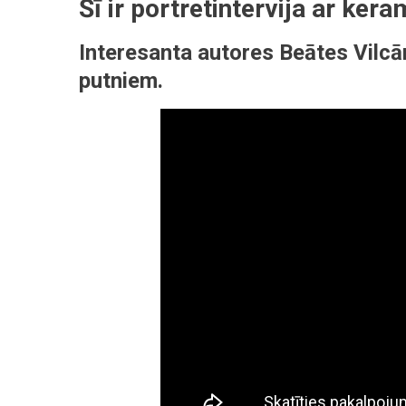
Šī ir portretintervija ar ker
Ar
Māksli
Interesanta autores Beātes Vilcā
putniem.