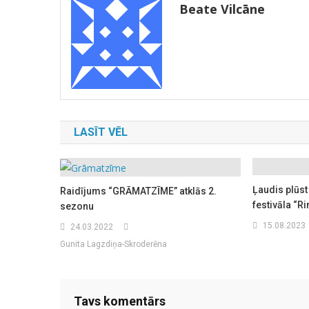
Beate Vilcāne
LASĪT VĒL
Ļaudis plūs
Raidījums “GRĀMATZĪME” atklās 2.
festivāla “R
sezonu
15.08.2023
24.03.2022
Gunita Lagzdiņa-Skroderēna
Tavs komentārs