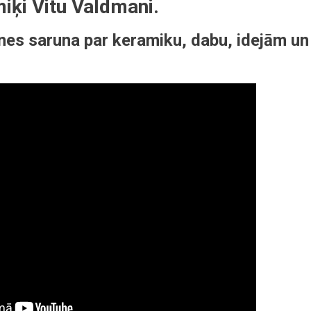
amiķi Vitu Valdmani.
nieci
nes saruna par keramiku, dabu, idejām un