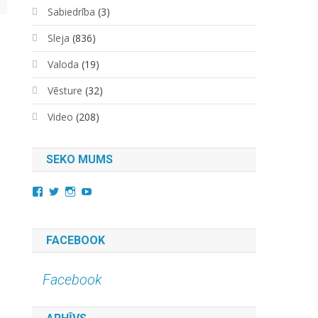
Sabiedrība
(3)
Sleja
(836)
Valoda
(19)
Vēsture
(32)
Video
(208)
SEKO MUMS
View
View
View
YouTube
kara.kuda.10’s
@karakuda360’s
karakuda360’s
profile
profile
profile
on
on
on
Facebook
Twitter
Instagram
FACEBOOK
Facebook