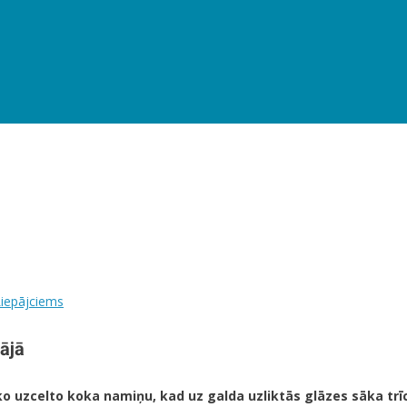
iepājciems
ājā
kko uzcelto koka namiņu, kad uz galda uzliktās glāzes sāka trī