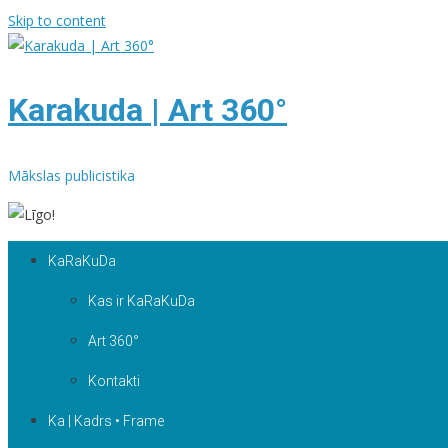
Skip to content
Karakuda | Art 360°
Mākslas publicistika
KaRaKuDa
Kas ir KaRaKuDa
Art 360°
Kontakti
Ka | Kadrs • Frame