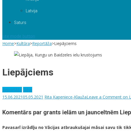
Latvija
Saturs
site mode button
Home
>
Kultūra
>
Reportāža
>
Liepājciems
Liepājciems
Reportāža
Sleja
15.06.2021
05.05.2021
Rita Kapeniece-Klauža
Leave a Comment
on L
Komentārs par grants ielām un jaunceltnēm Liep
Pavasarī izrādīju no Vācijas atbraukušajai māsai savu tik ti