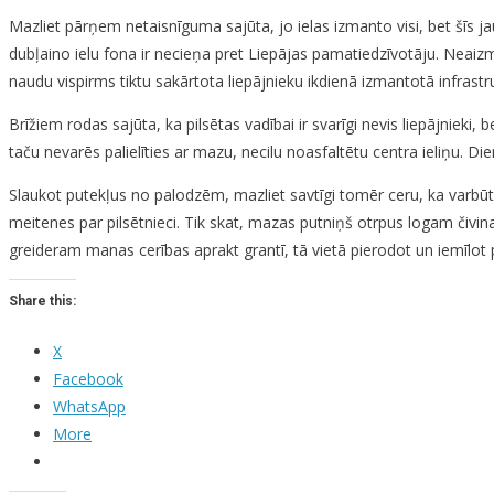
Mazliet pārņem netaisnīguma sajūta, jo ielas izmanto visi, bet šīs 
dubļaino ielu fona ir necieņa pret Liepājas pamatiedzīvotāju. Neaizmi
naudu vispirms tiktu sakārtota liepājnieku ikdienā izmantotā infrastr
Brīžiem rodas sajūta, ka pilsētas vadībai ir svarīgi nevis liepājnieki, b
taču nevarēs palielīties ar mazu, necilu noasfaltētu centra ieliņu. Di
Slaukot putekļus no palodzēm, mazliet savtīgi tomēr ceru, ka varbūt
meitenes par pilsētnieci. Tik skat, mazas putniņš otrpus logam čivina
greideram manas cerības aprakt grantī, tā vietā pierodot un iemīlot 
Share this:
X
Facebook
WhatsApp
More