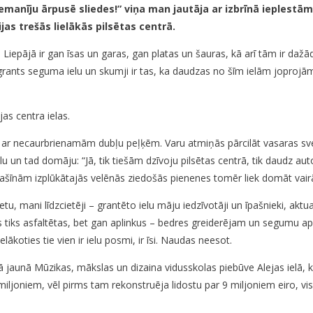
manīju ārpusē sliedes!” viņa man jautāja ar izbrīnā ieplestām ac
vijas trešās lielākās pilsētas centrā.
 Liepājā ir gan īsas un garas, gan platas un šauras, kā arī tām ir dažā
grants seguma ielu un skumji ir tas, ka daudzas no šīm ielām joprojā
jas centra ielas.
s ar necaurbrienamām dubļu peļķēm. Varu atmiņās pārcilāt vasaras sve
un tad domāju: “Jā, tik tiešām dzīvoju pilsētas centrā, tik daudz aut
p mašīnām izplūkātajās velēnās ziedošās pienenes tomēr liek domāt va
 mani līdzcietēji – grantēto ielu māju iedzīvotāji un īpašnieki, aktua
las tiks asfaltētas, bet gan aplinkus – bedres greiderējam un segumu a
lākoties tie vien ir ielu posmi, ir īsi. Naudas neesot.
ā jaunā Mūzikas, mākslas un dizaina vidusskolas piebūve Alejas ielā, k
iljoniem, vēl pirms tam rekonstruēja lidostu par 9 miljoniem eiro, vi