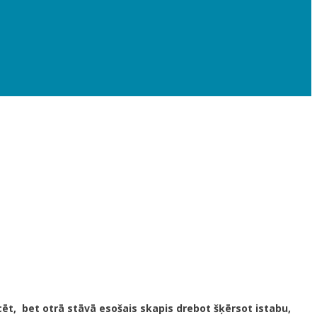
cēt, bet otrā stāvā esošais skapis drebot šķērsot istabu,