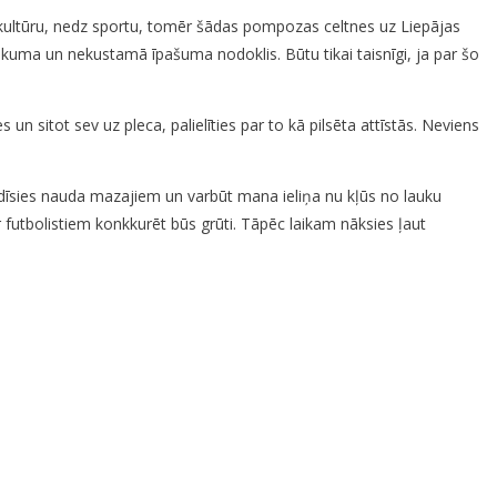
t kultūru, nedz sportu, tomēr šādas pompozas celtnes uz Liepājas
nākuma un nekustamā īpašuma nodoklis. Būtu tikai taisnīgi, ja par šo
s un sitot sev uz pleca, palielīties par to kā pilsēta attīstās. Neviens
adīsies nauda mazajiem un varbūt mana ieliņa nu kļūs no lauku
r futbolistiem konkkurēt būs grūti. Tāpēc laikam nāksies ļaut