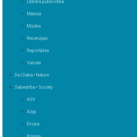
Literārā publicistika
Māksla
Mūzika
Recenzijas
Reportāžas
Valoda
Da | Daba • Nature
Sabiedrība • Society
ASV
Āzija
Eiropa
Krievija