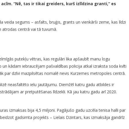
īm. “Nē, tas ir tikai greiders, kurš izlīdzina granti,” es
da veida segums – asfalts, bruģis, grants un vienkārši zeme, kas līdzi
m atrodas centrā vai tā tuvumā.
lmīgās putekļu vētras, kas regulāri lika apšaubīt manu logu
o un kādam iebraucējam pašvaldības policija atkal izraksta soda kvīti
irāk par dzīvi mazpilsētas nomalē nevis Kurzemes metropoles centrā.
lizē neasfaltēto ielu jautājumu. Diemžēl katru gadu atbildes ir
pstrādājam ar pretputēšanas līdzekli. Kā jau katru gadu arī 2020.
uras izmaksas bija 4,5 miljoni. Pagājušo gadu uzcēla tenisa halli par
sbeidzot gadsimta projekts – Lielais Dzintars, kas izmaksāja gandrīz