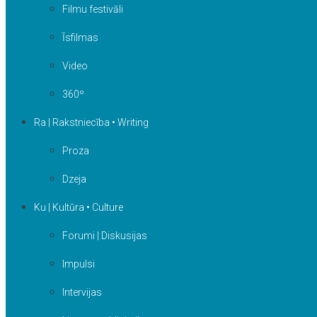
Filmu festivāli
Īsfilmas
Video
360º
Ra | Rakstniecība • Writing
Proza
Dzeja
Ku | Kultūra • Culture
Forumi | Diskusijas
Impulsi
Intervijas