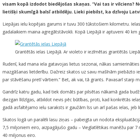
visam kopā izdodot biedējošas skaņas. “Vai tas ir vilciens? Ne
lietišķi skumīgā balsī atbildēju. Lieki piebilst, ka dzīvoju Lat
Liepājas ielu kopējais garums ir tuvu 300 tūkstošiem kilometru. Ielas
gadalaikiem maina agregātstāvokli. Kopā Liepājā ir aptuveni 40 km 
Grantētās ielas Liepājā. Ar violeto ir iezīmētas grantētās Liepā
Rudenī, kad mana iela gatavojas lietus sezonai, nākas samierinātie
mazgāšanas lietderību. Dažreiz skatos uz savu mašīnām piebāzto ielu 
par stāvēšanu pretī vārtiem.” Bet, ak vai, tā grants. Pavasarī star
Gandrīz katru gadu, kad tiek domāts par pilsētas nākamā gada budžetu,
diezgan līdzīgas, atbildot nevis pēc būtības, proti, kad konkrētās ie
gadā asfaltējamo ielu saraksts ir gaužām īss un arī pašas ielas, jeb lie
Skatos logā un paralēli lasu ziņas – pabeigta un nodota ekspluatācij
7,5 miljoniem eiro, aizpagājušo gadu – Vieglatlētikas manēžu par 7 m
40 miljonus eiro.