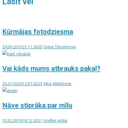
Lasīt vēl
Kūrmājas fotodziesma
24.09.2019
21.11.2020
Dana Tihomirova
Vai kāds mums atbrauks pakaļ?
25.07.2023
12.07.2023
Irīna Miķelsone
Nāve stiprāka par mīlu
10.02.2018
18.12.2021
Undīne Arāja