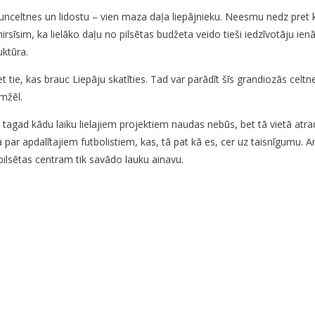
jaunceltnes un lidostu – vien maza daļa liepājnieku. Neesmu nedz pre
rsīsim, ka lielāko daļu no pilsētas budžeta veido tieši iedzīvotāju ie
uktūra.
et tie, kas brauc Liepāju skatīties. Tad var parādīt šīs grandiozās celtne
emžēl.
 tagad kādu laiku lielajiem projektiem naudas nebūs, bet tā vietā atr
 par apdalītajiem futbolistiem, kas, tā pat kā es, cer uz taisnīgumu. A
pilsētas centram tik savādo lauku ainavu.